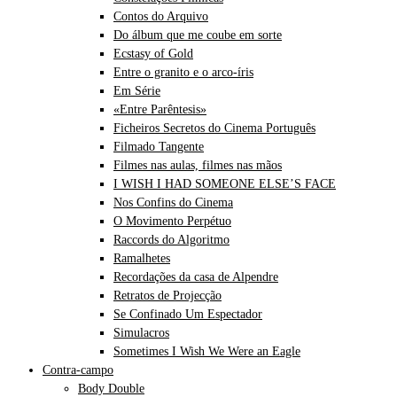
Contos do Arquivo
Do álbum que me coube em sorte
Ecstasy of Gold
Entre o granito e o arco-íris
Em Série
«Entre Parêntesis»
Ficheiros Secretos do Cinema Português
Filmado Tangente
Filmes nas aulas, filmes nas mãos
I WISH I HAD SOMEONE ELSE’S FACE
Nos Confins do Cinema
O Movimento Perpétuo
Raccords do Algoritmo
Ramalhetes
Recordações da casa de Alpendre
Retratos de Projecção
Se Confinado Um Espectador
Simulacros
Sometimes I Wish We Were an Eagle
Contra-campo
Body Double