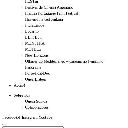
FESTin
Festival de Cinema Argentino
Frames Portuguese Film Festival
Harvard na Gulbenkian
IndieLisboa
Locarno
LEFFEST
MONSTRA
MOTELx
New Horizons
Olhares do Mediterrâneo – Cinema no Feminino
Panorama
Porto/Post/Doc
QueerLisboa
Acção!
Sobre nós
Quem Somos
Colaboradores
Facebook-f
Instagram
Youtube