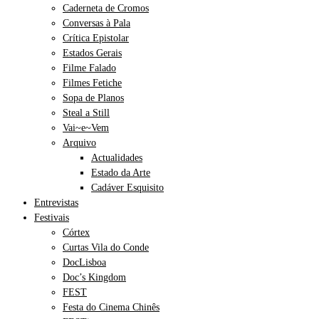
Caderneta de Cromos
Conversas à Pala
Crítica Epistolar
Estados Gerais
Filme Falado
Filmes Fetiche
Sopa de Planos
Steal a Still
Vai~e~Vem
Arquivo
Actualidades
Estado da Arte
Cadáver Esquisito
Entrevistas
Festivais
Córtex
Curtas Vila do Conde
DocLisboa
Doc’s Kingdom
FEST
Festa do Cinema Chinês