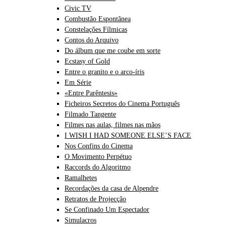
Civic TV
Combustão Espontânea
Constelações Fílmicas
Contos do Arquivo
Do álbum que me coube em sorte
Ecstasy of Gold
Entre o granito e o arco-íris
Em Série
«Entre Parêntesis»
Ficheiros Secretos do Cinema Português
Filmado Tangente
Filmes nas aulas, filmes nas mãos
I WISH I HAD SOMEONE ELSE’S FACE
Nos Confins do Cinema
O Movimento Perpétuo
Raccords do Algoritmo
Ramalhetes
Recordações da casa de Alpendre
Retratos de Projecção
Se Confinado Um Espectador
Simulacros