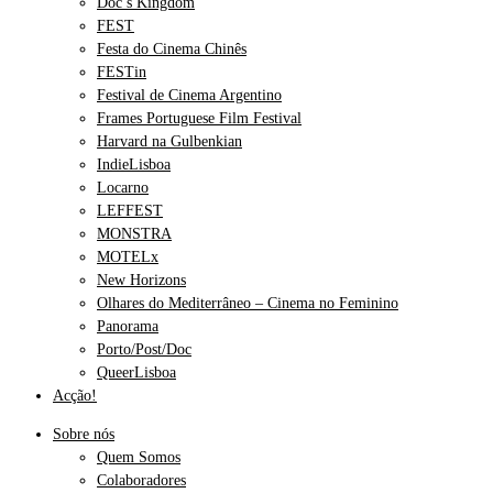
Doc’s Kingdom
FEST
Festa do Cinema Chinês
FESTin
Festival de Cinema Argentino
Frames Portuguese Film Festival
Harvard na Gulbenkian
IndieLisboa
Locarno
LEFFEST
MONSTRA
MOTELx
New Horizons
Olhares do Mediterrâneo – Cinema no Feminino
Panorama
Porto/Post/Doc
QueerLisboa
Acção!
Sobre nós
Quem Somos
Colaboradores