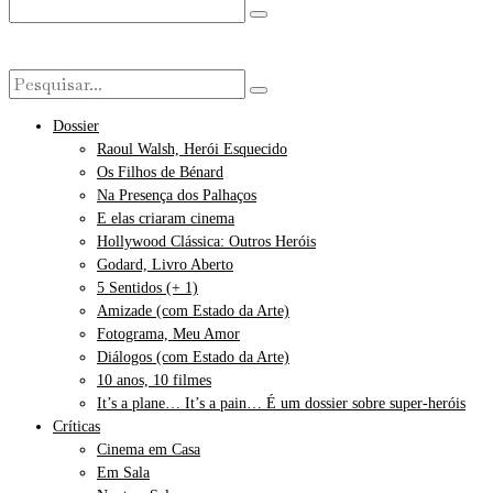
Dossier
Raoul Walsh, Herói Esquecido
Os Filhos de Bénard
Na Presença dos Palhaços
E elas criaram cinema
Hollywood Clássica: Outros Heróis
Godard, Livro Aberto
5 Sentidos (+ 1)
Amizade (com Estado da Arte)
Fotograma, Meu Amor
Diálogos (com Estado da Arte)
10 anos, 10 filmes
It’s a plane… It’s a pain… É um dossier sobre super-heróis
Críticas
Cinema em Casa
Em Sala