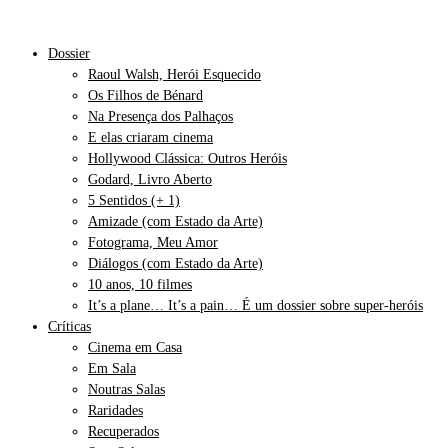
Dossier
Raoul Walsh, Herói Esquecido
Os Filhos de Bénard
Na Presença dos Palhaços
E elas criaram cinema
Hollywood Clássica: Outros Heróis
Godard, Livro Aberto
5 Sentidos (+ 1)
Amizade (com Estado da Arte)
Fotograma, Meu Amor
Diálogos (com Estado da Arte)
10 anos, 10 filmes
It’s a plane… It’s a pain… É um dossier sobre super-heróis
Críticas
Cinema em Casa
Em Sala
Noutras Salas
Raridades
Recuperados