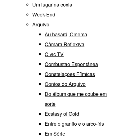
Um lugar na coxia
Week-End
Arquivo
Au hasard, Cinema
Câmara Reflexiva
Civic TV
Combustão Espontânea
Constelações Fílmicas
Contos do Arquivo
Do álbum que me coube em
sorte
Ecstasy of Gold
Entre o granito e o arco-íris
Em Série