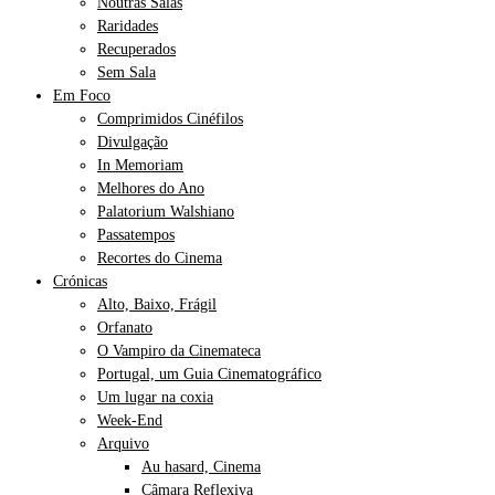
Noutras Salas
Raridades
Recuperados
Sem Sala
Em Foco
Comprimidos Cinéfilos
Divulgação
In Memoriam
Melhores do Ano
Palatorium Walshiano
Passatempos
Recortes do Cinema
Crónicas
Alto, Baixo, Frágil
Orfanato
O Vampiro da Cinemateca
Portugal, um Guia Cinematográfico
Um lugar na coxia
Week-End
Arquivo
Au hasard, Cinema
Câmara Reflexiva