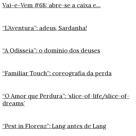
Vai~e~Vem #68: abre-se a caixa e…
“L’Aventura”: adeus, Sardanha!
“A Odisseia”: o domínio dos deuses
“Familiar Touch”: coreografia da perda
“O Amor que Perdura”: ‘slice-of-life/slice-of-
dreams’
“Pest in Florenz”: Lang antes de Lang