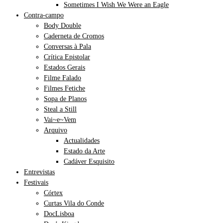
Sometimes I Wish We Were an Eagle
Contra-campo
Body Double
Caderneta de Cromos
Conversas à Pala
Crítica Epistolar
Estados Gerais
Filme Falado
Filmes Fetiche
Sopa de Planos
Steal a Still
Vai~e~Vem
Arquivo
Actualidades
Estado da Arte
Cadáver Esquisito
Entrevistas
Festivais
Córtex
Curtas Vila do Conde
DocLisboa