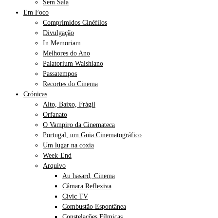
Sem Sala
Em Foco
Comprimidos Cinéfilos
Divulgação
In Memoriam
Melhores do Ano
Palatorium Walshiano
Passatempos
Recortes do Cinema
Crónicas
Alto, Baixo, Frágil
Orfanato
O Vampiro da Cinemateca
Portugal, um Guia Cinematográfico
Um lugar na coxia
Week-End
Arquivo
Au hasard, Cinema
Câmara Reflexiva
Civic TV
Combustão Espontânea
Constelações Fílmicas