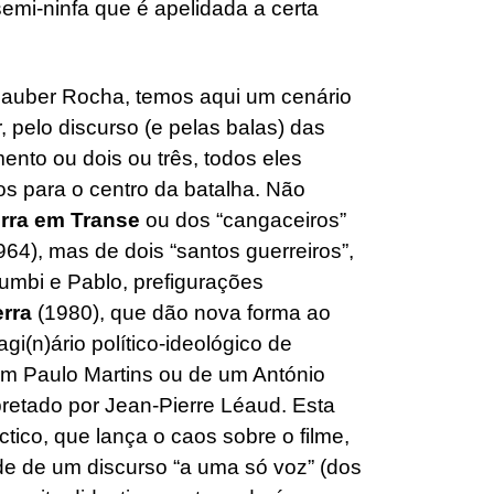
emi-ninfa que é apelidada a certa
lauber Rocha, temos aqui um cenário
, pelo discurso (e pelas balas) das
nto ou dois ou três, todos eles
s para o centro da batalha. Não
rra em Transe
ou dos “cangaceiros”
964), mas de dois “santos guerreiros”,
Zumbi e Pablo, prefigurações
erra
(1980), que dão nova forma ao
i(n)ário político-ideológico de
m Paulo Martins ou de um António
pretado por Jean-Pierre Léaud. Esta
ctico, que lança o caos sobre o filme,
de de um discurso “a uma só voz” (dos