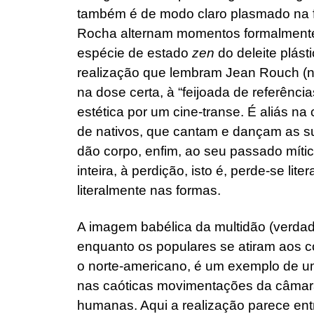
também é de modo claro plasmado na f
Rocha alternam momentos formalment
espécie de estado
zen
do deleite plást
realização que lembram Jean Rouch (
na dose certa, à “feijoada de referênci
estética por um cine-transe. É aliás n
de nativos, que cantam e dançam as su
dão corpo, enfim, ao seu passado míti
inteira, à perdição, isto é, perde-se l
literalmente nas formas.
A imagem babélica da multidão (verdad
enquanto os populares se atiram aos c
o norte-americano, é um exemplo de u
nas caóticas movimentações da câmar
humanas. Aqui a realização parece entr