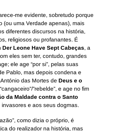
parece-me evidente, sobretudo porque
so (ou uma Verdade apenas), mais
s diferentes discursos na história,
os, religiosos ou profanantes. É
m
Der Leone Have Sept Cabeças
, a
 com eles sem ter, contudo, grandes
ge; ele age “por si”, pelas suas
de Pablo, mas depois condena e
o António das Mortes de
Deus e o
“cangaceiro”/”rebelde”, e age no fim
o da Maldade contra o Santo
s invasores e aos seus dogmas.
azão”, como dizia o próprio, é
a do realizador na história, mas