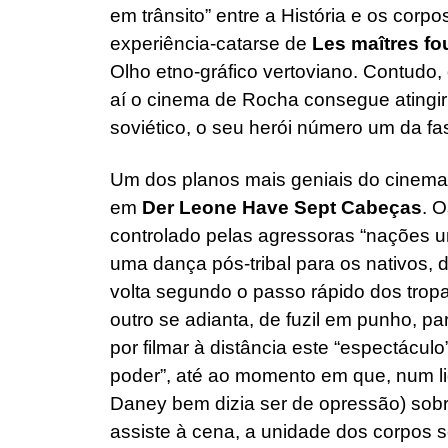
em trânsito” entre a História e os corp
experiência-catarse de
Les maîtres f
Olho etno-gráfico vertoviano. Contudo
aí o cinema de Rocha consegue atingir
soviético, o seu herói número um da fas
Um dos planos mais geniais do cinema
em
Der Leone Have Sept Cabeças
. O
controlado pelas agressoras “nações 
uma dança pós-tribal para os nativos,
volta segundo o passo rápido dos tro
outro se adianta, de fuzil em punho, p
por filmar à distância este “espectácul
poder”, até ao momento em que, num l
Daney bem dizia ser de opressão) sobr
assiste à cena, a unidade dos corpos 