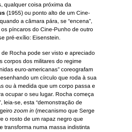
os, qualquer coisa próxima da
ous
(1955) ou ponto alto de um Cine-
, quando a câmara pára, se “encena”,
 os píncaros do Cine-Punho de outro
e pré-exílio: Eisenstein.
 de Rocha pode ser visto e apreciado
s corpos dos militares do regime
unidas euro-americanas” coreografam
 desenhando um círculo que roda à sua
pas ou à medida que um corpo passa e
ara ocupar o seu lugar. Rocha começa
o”, leia-se, esta “demonstração de
igeiro
zoom in
(mecanismo que Serge
e o rosto de um rapaz negro que
se transforma numa massa indistinta