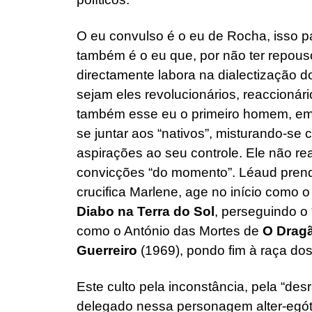
O eu convulso é o eu de Rocha, isso 
também é o eu que, por não ter repou
directamente labora na dialectização do
sejam eles revolucionários, reaccionári
também esse eu o primeiro homem, e
se juntar aos “nativos”, misturando-se
aspirações ao seu controle. Ele não rea
convicções “do momento”. Léaud pren
crucifica Marlene, age no início como 
Diabo na Terra do Sol
, perseguindo o 
como o António das Mortes de
O Dragã
Guerreiro
(1969), pondo fim à raça do
Este culto pela inconstância, pela “desr
delegado nessa personagem alter-egótic