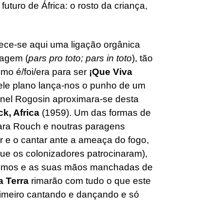
turo de África: o rosto da criança,
ece-se aqui uma ligação orgânica
sagem (
pars pro toto; pars in toto
), tão
mo é/foi/era para ser
¡Que Viva
ele plano lança-nos o punho de um
ionel Rogosin aproximara-se desta
k, Africa
(1959). Um das formas de
ara Rouch e noutras paragens
çar e o cantar ante a ameaça do fogo,
que os colonizadores patrocinaram),
mesmos e as suas mãos manchadas de
a Terra
rimarão com tudo o que este
rimeiro cantando e dançando e só