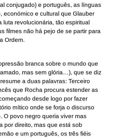
(mal conjugado) e português, as línguas
o, económico e cultural que Glauber
uta revolucionária, tão espiritual
s filmes não há pejo de se partir para
ta Ordem.
da opressão branca sobre o mundo que
lamado, mas sem glória…), que se diz
e resume a duas palavras: Terceiro
ncês que Rocha procura estender as
, começando desde logo por fazer
tório mítico onde se forja o discurso
 O povo negro queria viver mas
 por direito, mas que
está
sob
mão e um português, os três fiéis