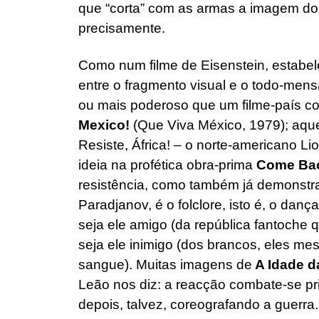
que “corta” com as armas a imagem do fu
precisamente.
Como num filme de Eisenstein, estabel
entre o fragmento visual e o todo-men
ou mais poderoso que um filme-país co
Mexico!
(Que Viva México, 1979); aqu
Resiste, África! – o norte-americano L
ideia na profética obra-prima
Come Bac
resistência, como também já demonstr
Paradjanov, é o folclore, isto é, o dan
seja ele amigo (da república fantoche 
seja ele inimigo (dos brancos, eles 
sangue). Muitas imagens de
A Idade d
Leão nos diz: a reacção combate-se p
depois, talvez, coreografando a guerra.