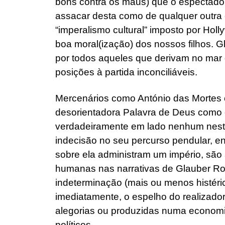
bons contra os maus) que o espectado
assacar desta como de qualquer outra e
“imperalismo cultural” imposto por Holl
boa moral(ização) dos nossos filhos. G
por todos aqueles que derivam no mar 
posições à partida inconciliáveis.
Mercenários como António das Mortes o
desorientadora Palavra de Deus como 
verdadeiramente em lado nenhum nest
indecisão no seu percurso pendular, en
sobre ela administram um império, são
humanas nas narrativas de Glauber Ro
indeterminação (mais ou menos histéric
imediatamente, o espelho do realizador
alegorias ou produzidas numa economia
políticos.