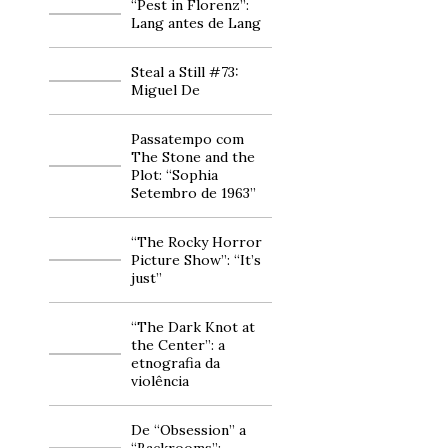
“Pest in Florenz”:
Lang antes de Lang
Steal a Still #73:
Miguel De
Passatempo com
The Stone and the
Plot: “Sophia
Setembro de 1963”
“The Rocky Horror
Picture Show”: “It’s
just”
“The Dark Knot at
the Center”: a
etnografia da
violência
De “Obsession” a
“Backrooms”: