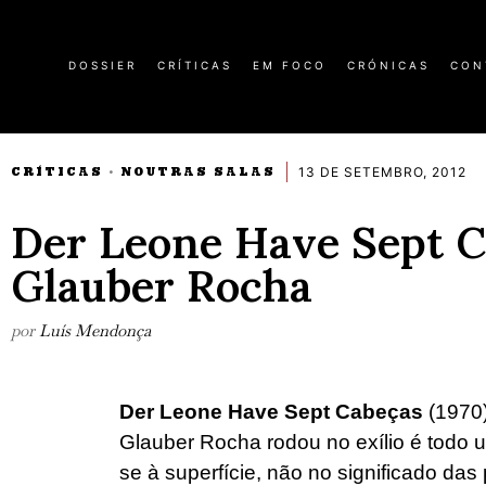
DOSSIER
CRÍTICAS
EM FOCO
CRÓNICAS
CON
13 DE SETEMBRO, 2012
CRÍTICAS
NOUTRAS SALAS
·
Der Leone Have Sept C
Glauber Rocha
por
Luís Mendonça
Der Leone Have Sept Cabeças
(1970)
Glauber Rocha rodou no exílio é todo um
se à superfície, não no significado das