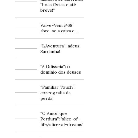
“boas férias e até
breve!”
Vai~e~Vem #68:
abre-se a caixa e…
“L’Aventura”: adeus,
Sardanha!
“A Odisseia”: o
domínio dos deuses
“Familiar Touch”:
coreografia da
perda
“O Amor que
Perdura”: ‘slice-of-
life/slice-of-dreams’