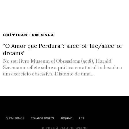
CRÍTICAS
·
EM SALA
“O Amor que Perdura”: ‘slice-of-life/slice-of-
dreams’
No seu livro Museum of Obsessions (2018), Harald
Szeemann reflete sobre a prática curatorial indexada a
um exercício obsessivo. Distante de uma…
QUEM SOMOS
COLABORADORES
ARQUIVO
RSS
© 2024 À PALA DE WALSH