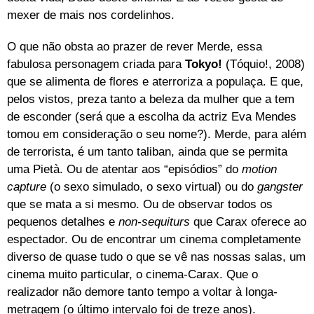
mexer de mais nos cordelinhos.
O que não obsta ao prazer de rever Merde, essa
fabulosa personagem criada para
Tokyo!
(Tóquio!, 2008)
que se alimenta de flores e aterroriza a populaça. E que,
pelos vistos, preza tanto a beleza da mulher que a tem
de esconder (será que a escolha da actriz Eva Mendes
tomou em consideração o seu nome?). Merde, para além
de terrorista, é um tanto taliban, ainda que se permita
uma Pietà. Ou de atentar aos “episódios” do
motion
capture
(o sexo simulado, o sexo virtual) ou do
gangster
que se mata a si mesmo. Ou de observar todos os
pequenos detalhes e
non-sequiturs
que Carax oferece ao
espectador. Ou de encontrar um cinema completamente
diverso de quase tudo o que se vê nas nossas salas, um
cinema muito particular, o cinema-Carax. Que o
realizador não demore tanto tempo a voltar à longa-
metragem (o último intervalo foi de treze anos).