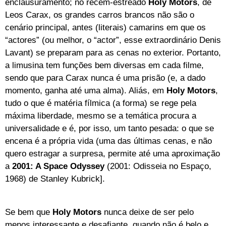
enclausuramento; no recém-estreado
Holy Motors
, de
Leos Carax, os grandes carros brancos não são o
cenário principal, antes (literais) camarins em que os
“actores” (ou melhor, o “actor”, esse extraordinário Denis
Lavant) se preparam para as cenas no exterior. Portanto,
a limusina tem funções bem diversas em cada filme,
sendo que para Carax nunca é uma prisão (e, a dado
momento, ganha até uma alma). Aliás, em
Holy Motors
,
tudo o que é matéria fílmica (a forma) se rege pela
máxima liberdade, mesmo se a temática procura a
universalidade e é, por isso, um tanto pesada: o que se
encena é a própria vida (uma das últimas cenas, e não
quero estragar a surpresa, permite até uma aproximação
a
2001: A Space Odyssey
(2001: Odisseia no Espaço,
1968) de Stanley Kubrick].
Se bem que
Holy Motors
nunca deixe de ser pelo
menos interessante e desafiante, quando não é belo e