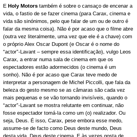
E
Holy Motors
também é sobre o cansaço de encenar a
vida, o fastio de se fazer cinema (para Carax, cinema e
vida são sinónimos, pelo que falar de um ou de outro é
falar da mesma coisa). Não é por acaso que o filme abre
(outra vez literalmente, uma vez que ele é a chave) com
o próprio Alex Oscar Dupont (e Oscar é o nome do
“actor”-Lavant – sempre essa identificação), vulgo Leos
Carax, a entrar numa sala de cinema em que os
espectadores estão adormecidos (o cinema é um
sonho). Não é por acaso que Carax teve medo de
interpretar a personagem de Michel Piccolli, que fala da
beleza do gesto mesmo se as câmaras são cada vez
mais pequenas e se vão tornando invisíveis, quando o
“actor”-Lavant se mostra relutante em continuar, não
fosse espectador tomá-la como um (o) realizador. Ou
seja, Deus. É isso, Carax, pese embora esse medo,
assume-se de facto como Deus deste mundo, Deus
desta vida, Deus deste cinema. E às vezes gosta de