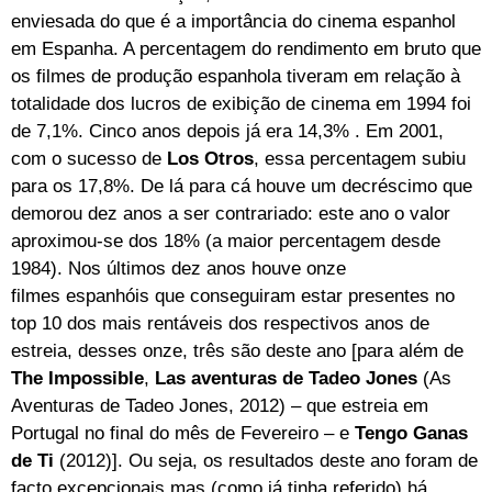
enviesada do que é a importância do cinema espanhol
em Espanha. A percentagem do rendimento em bruto que
os filmes de produção espanhola tiveram em relação à
totalidade dos lucros de exibição de cinema em 1994 foi
de 7,1%. Cinco anos depois já era 14,3% . Em 2001,
com o sucesso de
Los Otros
, essa percentagem subiu
para os 17,8%. De lá para cá houve um decréscimo que
demorou dez anos a ser contrariado: este ano o valor
aproximou-se dos 18% (a maior percentagem desde
1984). Nos últimos dez anos houve onze
filmes espanhóis que conseguiram estar presentes no
top 10 dos mais rentáveis dos respectivos anos de
estreia, desses onze, três são deste ano [para além de
The Impossible
,
Las aventuras de Tadeo Jones
(As
Aventuras de Tadeo Jones, 2012) – que estreia em
Portugal no final do mês de Fevereiro – e
Tengo Ganas
de Ti
(2012)]. Ou seja, os resultados deste ano foram de
facto excepcionais mas (como já tinha referido) há