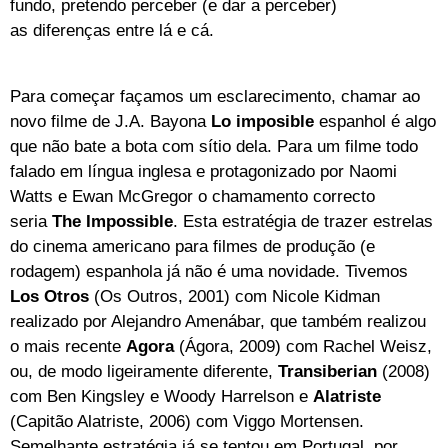
fundo, pretendo perceber (e dar a perceber)
as diferenças entre lá e cá.
Para começar façamos um esclarecimento, chamar ao
novo filme de J.A. Bayona
Lo imposible
espanhol
é algo
que não bate a bota com sítio dela. Para um filme todo
falado em língua inglesa e protagonizado por Naomi
Watts e Ewan McGregor o chamamento correcto
seria
The Impossible
. Esta estratégia de trazer estrelas
do cinema americano para filmes de produção (e
rodagem) espanhola já não é uma novidade. Tivemos
Los Otros
(Os Outros, 2001) com Nicole Kidman
realizado por Alejandro Amenábar, que também realizou
o mais recente
Agora
(Ágora, 2009) com Rachel Weisz,
ou, de modo ligeiramente diferente,
Transiberian
(2008)
com Ben Kingsley e Woody Harrelson e
Alatriste
(Capitão Alatriste, 2006) com Viggo Mortensen.
Semelhante estratégia já se tentou em Portugal, por