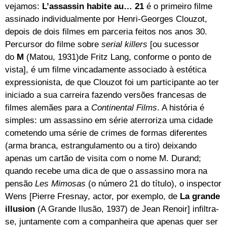
vejamos:
L’assassin habite au… 21
é o primeiro filme
assinado individualmente por Henri-Georges Clouzot,
depois de dois filmes em parceria feitos nos anos 30.
Percursor do filme sobre
serial killers
[ou sucessor
do
M
(Matou, 1931)de Fritz Lang, conforme o ponto de
vista], é um filme vincadamente associado à estética
expressionista, de que Clouzot foi um participante ao ter
iniciado a sua carreira fazendo versões francesas de
filmes alemães para a
Continental Films
. A história é
simples: um assassino em série aterroriza uma cidade
cometendo uma série de crimes de formas diferentes
(arma branca, estrangulamento ou a tiro) deixando
apenas um cartão de visita com o nome M. Durand;
quando recebe uma dica de que o assassino mora na
pensão
Les Mimosas
(o número 21 do título), o inspector
Wens [Pierre Fresnay, actor, por exemplo, de
La grande
illusion
(A Grande Ilusão, 1937) de Jean Renoir] infiltra-
se, juntamente com a companheira que apenas quer ser