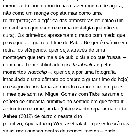
memória do cinema mudo para fazer cinema de agora,
não como um monge copista mas como uma
reinterpretação alegórica das atmosferas de então (um
romantismo que escorre e uma nostalgia que não se
cura). Os primeiros apresentam o mudo com medo que
provoque alergia (e o filme de Pablo Berger é exímio em
retirar os alérgenos, quer seja através de uma
montagem que tem mais de publicitária do que ‘russa’ –
como fica bem sublinhado nos
flashbacks
e pelos
momentos
videoclip –
, quer seja por uma fotografia
imaculada e uma câmara ao ombro a gritar filme de hoje)
e o segundo proclama ao mundo o amor que tem pelos
filmes que admira. Miguel Gomes com
Tabu
assume o
epíteto de cineasta primitivo no sentido em que tenta ir
ao início e recomeçar daí (interessante reparar na curta
Ashes
(2012) de outro cineasta dito
primitivo, Apichatpong Weerasethakul – que estreará nas
salas portuguesas dentro de poucos meses – onde