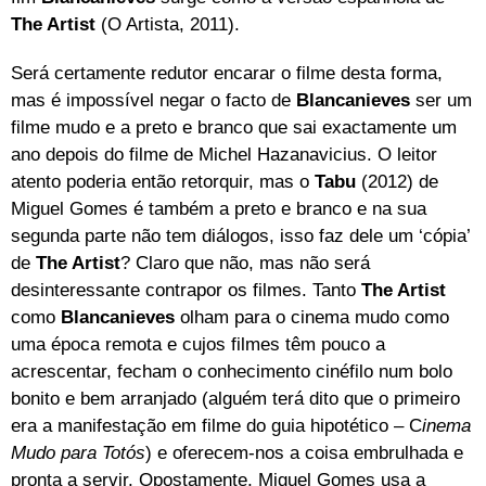
The Artist
(O Artista, 2011).
Será certamente redutor encarar o filme desta forma,
mas é impossível negar o facto de
Blancanieves
ser um
filme mudo e a preto e branco que sai exactamente um
ano depois do filme de Michel Hazanavicius. O leitor
atento poderia então retorquir, mas o
Tabu
(2012) de
Miguel Gomes é também a preto e branco e na sua
segunda parte não tem diálogos, isso faz dele um ‘cópia’
de
The Artist
? Claro que não, mas não será
desinteressante contrapor os filmes. Tanto
The Artist
como
Blancanieves
olham para o cinema mudo como
uma época remota e cujos filmes têm pouco a
acrescentar, fecham o conhecimento cinéfilo num bolo
bonito e bem arranjado (alguém terá dito que o primeiro
era a manifestação em filme do guia hipotético – C
inema
Mudo para Totós
) e oferecem-nos a coisa embrulhada e
pronta a servir. Opostamente, Miguel Gomes usa a