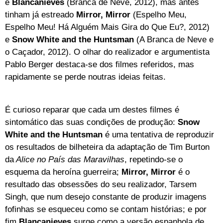
é
Blancanieves
(Branca de Neve, 2012), mas antes
tinham já estreado
Mirror, Mirror
(Espelho Meu,
Espelho Meu! Há Alguém Mais Gira do Que Eu?, 2012)
e
Snow White and the Huntsman
(A Branca de Neve e
o Caçador, 2012). O olhar do realizador e argumentista
Pablo Berger destaca-se dos filmes referidos, mas
rapidamente se perde noutras ideias feitas.
É curioso reparar que cada um destes filmes é
sintomático das suas condições de produção:
Snow
White and the Huntsman
é uma tentativa de reproduzir
os resultados de bilheteira da adaptação de Tim Burton
da
Alice no País das Maravilhas
, repetindo-se o
esquema da heroína guerreira;
Mirror, Mirror
é o
resultado das obsessões do seu realizador, Tarsem
Singh, que num desejo constante de produzir imagens
fofinhas se esqueceu como se contam histórias; e por
fim
Blancanieves
surge como a versão espanhola de