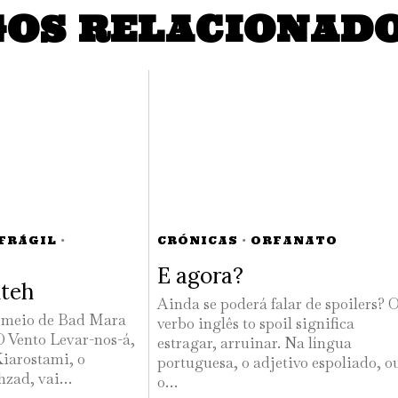
GOS RELACIONAD
 FRÁGIL
·
CRÓNICAS
·
ORFANATO
E agora?
hteh
Ainda se poderá falar de spoilers? 
A meio de Bad Mara
verbo inglês to spoil significa
 Vento Levar-nos-á,
estragar, arruinar. Na língua
Kiarostami, o
portuguesa, o adjetivo espoliado, o
hzad, vai…
o…