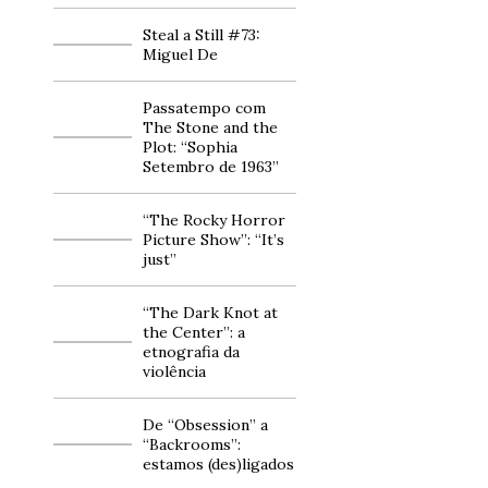
Steal a Still #73:
Miguel De
Passatempo com
The Stone and the
Plot: “Sophia
Setembro de 1963”
“The Rocky Horror
Picture Show”: “It’s
just”
“The Dark Knot at
the Center”: a
etnografia da
violência
De “Obsession” a
“Backrooms”:
estamos (des)ligados