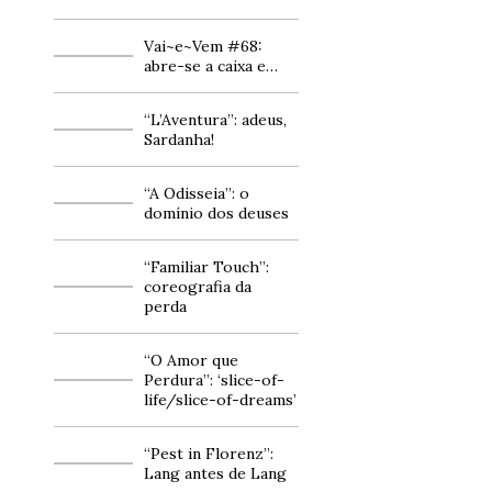
Vai~e~Vem #68:
abre-se a caixa e…
“L’Aventura”: adeus,
Sardanha!
“A Odisseia”: o
domínio dos deuses
“Familiar Touch”:
coreografia da
perda
“O Amor que
Perdura”: ‘slice-of-
life/slice-of-dreams’
“Pest in Florenz”:
Lang antes de Lang