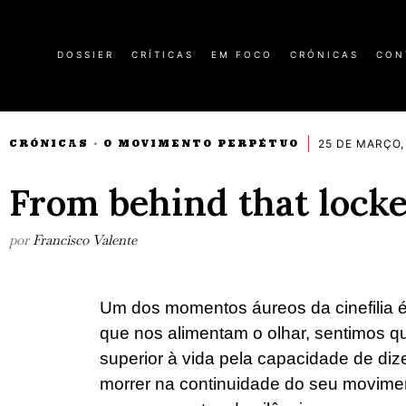
DOSSIER
CRÍTICAS
EM FOCO
CRÓNICAS
CON
25 DE MARÇO,
CRÓNICAS
O MOVIMENTO PERPÉTUO
·
From behind that lock
por
Francisco Valente
Um dos momentos áureos da cinefilia é
que nos alimentam o olhar, sentimos qu
superior à vida pela capacidade de di
morrer na continuidade do seu movimen