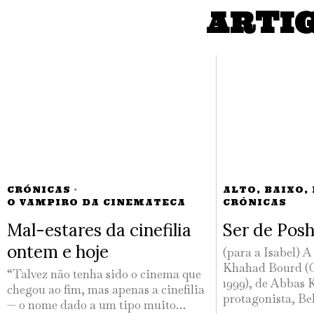
ARTI
CRÓNICAS
·
ALTO, BAIXO,
O VAMPIRO DA CINEMATECA
CRÓNICAS
Mal-estares da cinefilia
Ser de Pos
ontem e hoje
(para a Isabel) 
Khahad Bourd (O
“Talvez não tenha sido o cinema que
1999), de Abbas 
chegou ao fim, mas apenas a cinefilia
protagonista, Be
— o nome dado a um tipo muito…