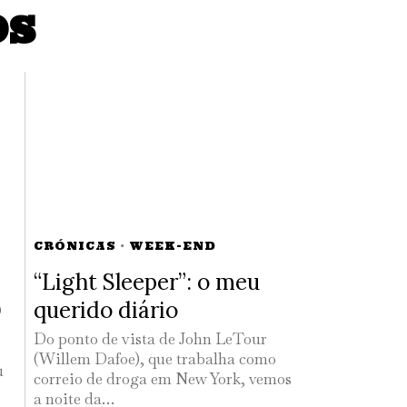
OS
CRÓNICAS
·
WEEK-END
“Light Sleeper”: o meu
querido diário
O
Do ponto de vista de John LeTour
(Willem Dafoe), que trabalha como
u
correio de droga em New York, vemos
a noite da…