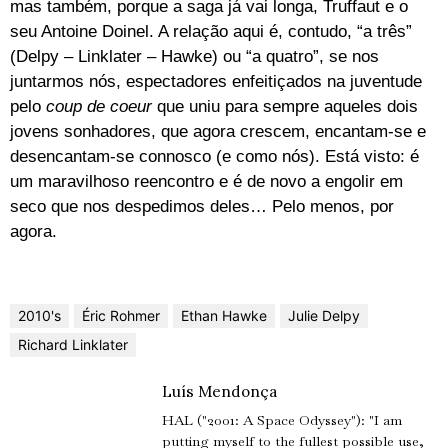
mas também, porque a saga já vai longa, Truffaut e o
seu Antoine Doinel. A relação aqui é, contudo, “a três”
(Delpy – Linklater – Hawke) ou “a quatro”, se nos
juntarmos nós, espectadores enfeitiçados na juventude
pelo
coup de coeur
que uniu para sempre aqueles dois
jovens sonhadores, que agora crescem, encantam-se e
desencantam-se connosco (e como nós). Está visto: é
um maravilhoso reencontro e é de novo a engolir em
seco que nos despedimos deles… Pelo menos, por
agora.
2010's
Éric Rohmer
Ethan Hawke
Julie Delpy
Richard Linklater
Luís Mendonça
HAL ("2001: A Space Odyssey"): "I am
putting myself to the fullest possible use,