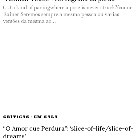
(…) a kind of pacingwhere a pose is never struck.Yvonne
Rainer Seremos sempre a mesma pessoa ou várias
versões da mesma ao…
CRÍTICAS
·
EM SALA
“O Amor que Perdura”: ‘slice-of-life/slice-of-
dreams’