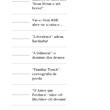
“boas férias e até
breve!”
Vai~e~Vem #68:
abre-se a caixa e…
“L’Aventura”: adeus,
Sardanha!
“A Odisseia”: o
domínio dos deuses
“Familiar Touch”:
coreografia da
perda
“O Amor que
Perdura”: ‘slice-of-
life/slice-of-dreams’