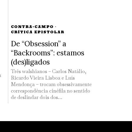
CONTRA-CAMPO
·
CRÍTICA EPISTOLAR
De “Obsession” a
“Backrooms”: estamos
(des)ligados
Três walshianos – Carlos Natálio,
s
Ricardo Vieira Lisboa e Luís
Mendonça – trocam obsessivamente
correspondência cinéfila no sentido
de deslindar dois dos…