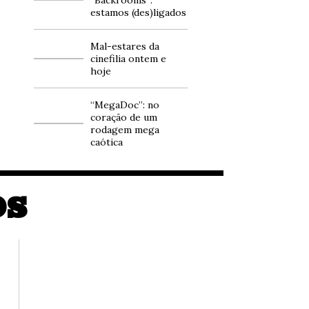
estamos (des)ligados
Mal-estares da
cinefilia ontem e
hoje
“MegaDoc”: no
coração de um
rodagem mega
caótica
OS