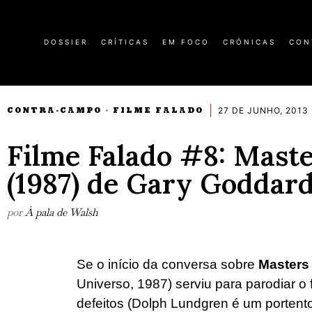
DOSSIER
CRÍTICAS
EM FOCO
CRÓNICAS
CON
27 DE JUNHO, 2013
CONTRA-CAMPO
FILME FALADO
·
Filme Falado #8: Maste
(1987) de Gary Goddar
por
À pala de Walsh
Se o início da conversa sobre
Masters 
Universo, 1987) serviu para parodiar o 
defeitos (Dolph Lundgren é um portento