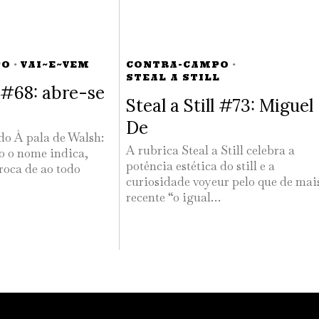
PO
·
VAI~E~VEM
CONTRA-CAMPO
·
STEAL A STILL
#68: abre-se
Steal a Still #73: Miguel
De
 do À pala de Walsh:
A rubrica Steal a Still celebra a
 o nome indica,
potência estética do still e a
roca de ao todo
curiosidade voyeur pelo que de mai
recente “o igual…