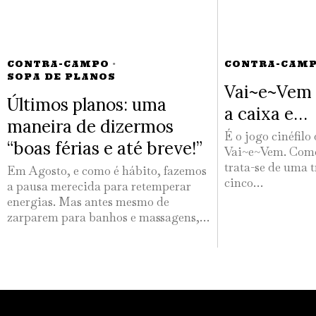
CONTRA-CAMPO
·
CONTRA-CAM
SOPA DE PLANOS
Vai~e~Vem 
Últimos planos: uma
a caixa e…
maneira de dizermos
É o jogo cinéfilo
“boas férias e até breve!”
Vai~e~Vem. Como
trata-se de uma t
Em Agosto, e como é hábito, fazemos
cinco…
a pausa merecida para retemperar
energias. Mas antes mesmo de
zarparem para banhos e massagens,…