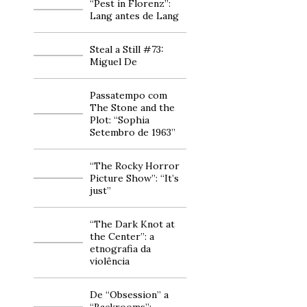
“Pest in Florenz”:
Lang antes de Lang
Steal a Still #73:
Miguel De
Passatempo com
The Stone and the
Plot: “Sophia
Setembro de 1963”
“The Rocky Horror
Picture Show”: “It’s
just”
“The Dark Knot at
the Center”: a
etnografia da
violência
De “Obsession” a
“Backrooms”: