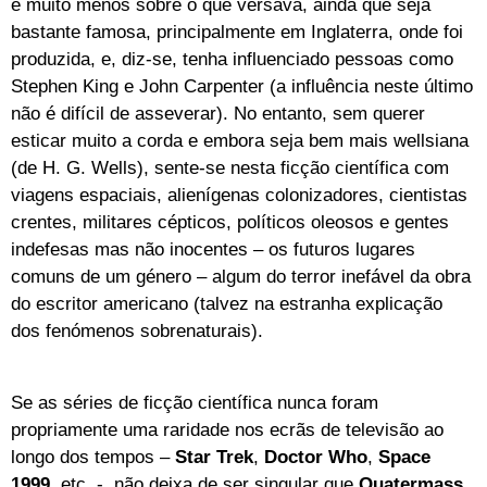
e muito menos sobre o que versava, ainda que seja
bastante famosa, principalmente em Inglaterra, onde foi
produzida, e, diz-se, tenha influenciado pessoas como
Stephen King e John Carpenter (a influência neste último
não é difícil de asseverar). No entanto, sem querer
esticar muito a corda e embora seja bem mais wellsiana
(de H. G. Wells), sente-se nesta ficção científica com
viagens espaciais, alienígenas colonizadores, cientistas
crentes, militares cépticos, políticos oleosos e gentes
indefesas mas não inocentes – os futuros lugares
comuns de um género – algum do terror inefável da obra
do escritor americano (talvez na estranha explicação
dos fenómenos sobrenaturais).
Se as séries de ficção científica nunca foram
propriamente uma raridade nos ecrãs de televisão ao
longo dos tempos –
Star Trek
,
Doctor Who
,
Space
1999
, etc. -, não deixa de ser singular que
Quatermass