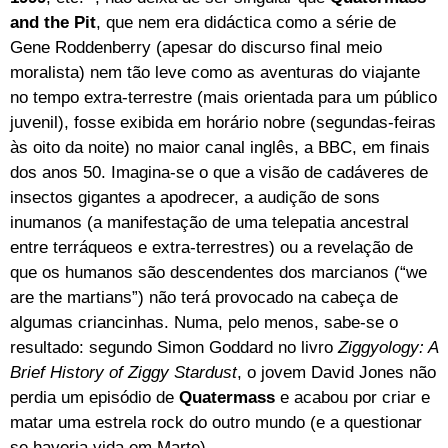
and the Pit
, que nem era didáctica como a série de
Gene Roddenberry (apesar do discurso final meio
moralista) nem tão leve como as aventuras do viajante
no tempo extra-terrestre (mais orientada para um público
juvenil), fosse exibida em horário nobre (segundas-feiras
às oito da noite) no maior canal inglês, a BBC, em finais
dos anos 50. Imagina-se o que a visão de cadáveres de
insectos gigantes a apodrecer, a audição de sons
inumanos (a manifestação de uma telepatia ancestral
entre terráqueos e extra-terrestres) ou a revelação de
que os humanos são descendentes dos marcianos (“we
are the martians”) não terá provocado na cabeça de
algumas criancinhas. Numa, pelo menos, sabe-se o
resultado: segundo Simon Goddard no livro
Ziggyology: A
Brief History of Ziggy Stardust
, o jovem David Jones não
perdia um episódio de
Quatermass
e acabou por criar e
matar uma estrela rock do outro mundo (e a questionar
se haveria vida em Marte).