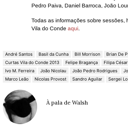
Pedro Paiva, Daniel Barroca, João Lou
Todas as informações sobre sessões, h
Vila do Conde
aqui
.
André Santos
Basil da Cunha
Bill Morrison
Brian De 
Curtas Vila do Conde 2013
Felipe Bragança
Filipa César
Ivo M. Ferreira
João Nicolau
João Pedro Rodrigues
Jo
Marco Leão
Nicolas Provost
Sandro Aguilar
Sergei Lo
À pala de Walsh