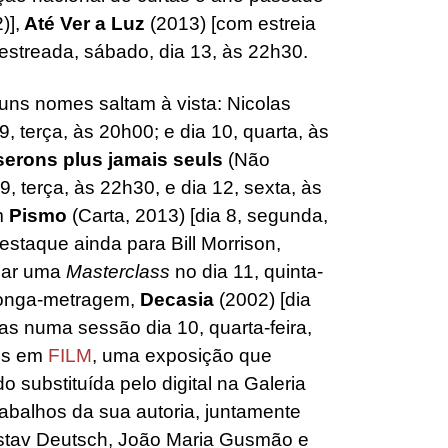
)],
Até Ver a Luz
(2013) [com estreia
estreada, sábado, dia 13, às 22h30.
uns nomes saltam à vista: Nicolas
9, terça, às 20h00; e dia 10, quarta, às
erons plus jamais seuls
(Não
, terça, às 22h30, e dia 12, sexta, às
m
Pismo
(Carta, 2013) [dia 8, segunda,
estaque ainda para Bill Morrison,
 dar uma
Masterclass
no dia 11, quinta-
 longa-metragem,
Decasia
(2002) [dia
tas numa sessão dia 10, quarta-feira,
tes em
FILM
, uma exposição que
o substituída pelo digital na Galeria
rabalhos da sua autoria, juntamente
stav Deutsch, João Maria Gusmão e