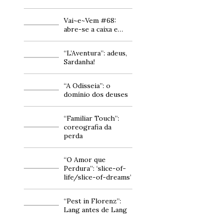
Vai~e~Vem #68:
abre-se a caixa e…
“L’Aventura”: adeus,
Sardanha!
“A Odisseia”: o
domínio dos deuses
“Familiar Touch”:
coreografia da
perda
“O Amor que
Perdura”: ‘slice-of-
life/slice-of-dreams’
“Pest in Florenz”:
Lang antes de Lang