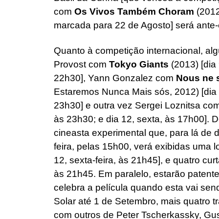
com
Os Vivos Também Choram
(2012
marcada para 22 de Agosto] será ante-
Quanto à competição internacional, alg
Provost com
Tokyo Giants
(2013) [dia 
22h30], Yann Gonzalez com
Nous ne s
Estaremos Nunca Mais sós, 2012) [dia 9
23h30] e outra vez Sergei Loznitsa co
às 23h30; e dia 12, sexta, às 17h00]. D
cineasta experimental que, para lá de
feira, pelas 15h00, verá exibidas uma
12, sexta-feira, às 21h45], e quatro cur
às 21h45. Em paralelo, estarão paten
celebra a película quando esta vai send
Solar até 1 de Setembro, mais quatro t
com outros de Peter Tscherkassky, Gu