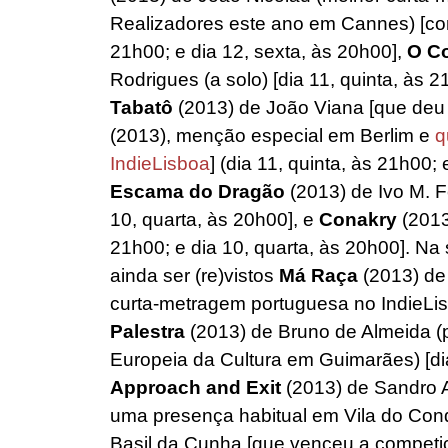
Realizadores este ano em Cannes) [co
21h00; e dia 12, sexta, às 20h00],
O C
Rodrigues (a solo) [dia 11, quinta, às 2
Tabatô
(2013) de João Viana [que deu
(2013), menção especial em Berlim e
q
IndieLisboa
] (dia 11, quinta, às 21h00;
Escama do Dragão
(2013) de Ivo M. Fe
10, quarta, às 20h00], e
Conakry
(2013)
21h00; e dia 10, quarta, às 20h00]. N
ainda ser (re)vistos
Má Raça
(2013) de
curta-metragem portuguesa no IndieLisb
Palestra
(2013) de Bruno de Almeida (p
Europeia da Cultura em Guimarães) [di
Approach and Exit
(2013) de Sandro A
uma presença habitual em Vila do Con
Basil da Cunha [que venceu a competi