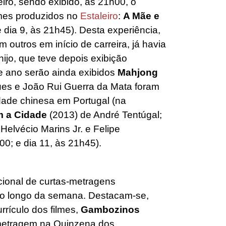
eiro, sendo exibido, às 21h00, o
ilmes produzidos no
Estaleiro
:
A Mãe e
 dia 9, às 21h45). Desta experiência,
 outros em início de carreira, já havia
ijo, que teve depois exibição
te ano serão ainda exibidos
Mahjong
ues e João Rui Guerra da Mata foram
dade chinesa em Portugal (na
 a Cidade
(2013) de André Tentúgal;
Helvécio Marins Jr. e Felipe
0; e dia 11, às 21h45).
cional de curtas-metragens
á ao longo da semana. Destacam-se,
rrículo dos filmes,
Gambozinos
-metragem na Quinzena dos