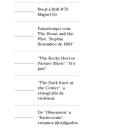
Steal a Still #73:
Miguel De
Passatempo com
The Stone and the
Plot: “Sophia
Setembro de 1963”
“The Rocky Horror
Picture Show”: “It’s
just”
“The Dark Knot at
the Center”: a
etnografia da
violência
De “Obsession” a
“Backrooms”:
estamos (des)ligados