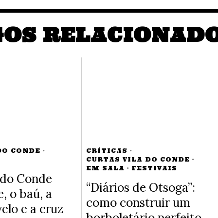
GOS RELACIONAD
DO CONDE
·
CRÍTICAS
·
CURTAS VILA DO CONDE
·
EM SALA
·
FESTIVAIS
 do Conde
“Diários de Otsoga”:
, o baú, a
como construir um
elo e a cruz
borboletário perfeito