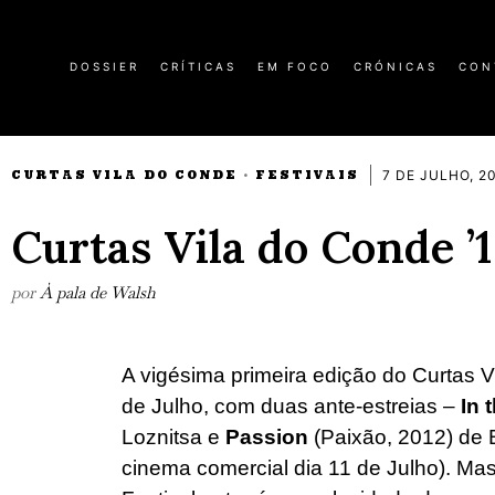
DOSSIER
CRÍTICAS
EM FOCO
CRÓNICAS
CON
7 DE JULHO, 2
CURTAS VILA DO CONDE
FESTIVAIS
·
Curtas Vila do Conde ’
por
À pala de Walsh
A vigésima primeira edição do Curtas Vi
de Julho, com duas ante-estreias –
In 
Loznitsa e
Passion
(Paixão, 2012) de 
cinema comercial dia 11 de Julho). Mas 