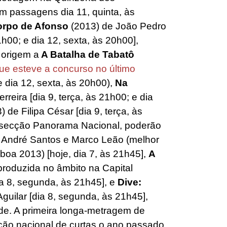
m passagens dia 11, quinta, às
orpo de Afonso
(2013) de João Pedro
1h00; e dia 12, sexta, às 20h00],
 origem a
A Batalha de Tabatô
ue esteve a concurso no último
 e dia 12, sexta, às 20h00),
Na
rreira [dia 9, terça, às 21h00; e dia
 de Filipa César [dia 9, terça, às
a secção Panorama Nacional, poderão
 André Santos e Marco Leão (melhor
oa 2013) [hoje, dia 7, às 21h45],
A
roduzida no âmbito na Capital
a 8, segunda, às 21h45], e
Dive:
guilar [dia 8, segunda, às 21h45],
de. A primeira longa-metragem de
ção nacional de curtas o ano passado