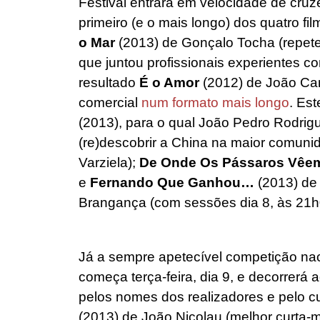
Festival entrará em velocidade de cruz
primeiro (e o mais longo) dos quatro f
o Mar
(2013) de Gonçalo Tocha (repete
que juntou profissionais experientes com
resultado
É o Amor
(2012) de João Can
comercial
num formato mais longo
. Es
(2013), para o qual João Pedro Rodrig
(re)descobrir a China na maior comuni
Varziela);
De Onde Os Pássaros Vêem
e
Fernando Que Ganhou…
(2013) de 
Brangança (com sessões dia 8, às 21h0
Já a sempre apetecível competição na
começa terça-feira, dia 9, e decorrer
pelos nomes dos realizadores e pelo cu
(2013) de João Nicolau (melhor curta