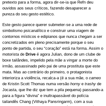
pretexto para a forma, agora dir-se-ia que Refn deu
ouvidos aos seus críticos, fazendo desaparecer a
pureza do seu gesto estético.
Este gesto parece querer submeter-se a uma rede de
simbolismo psicanalítico e construir uma viagem de
contornos místicos e edipianos que nunca chegam a ser
concretizados em pleno precisamente porque o seu
ponto de partida, o seu “coração” está na forma. Assim o
motorista de
Drive
é agora Julian, dono de um clube de
boxe tailândes, impelido pela mãe a vingar a morte do
irmão, assassinado pelo pai de uma prostituta que este
mata. Mas ao contrário do primeiro, o protagonista
interioriza a violência, recalca-a (é a sua mãe, o
cameo
de Kristin Scott Thomas numa versão
horny
e
trashy
de
Jocasta, que lhe diz que tem a pila pequena) passando-a
para a figura “divina” e inultrapassável do polícia
tailandês Chang (Vithaya Pansringarm), com a sua