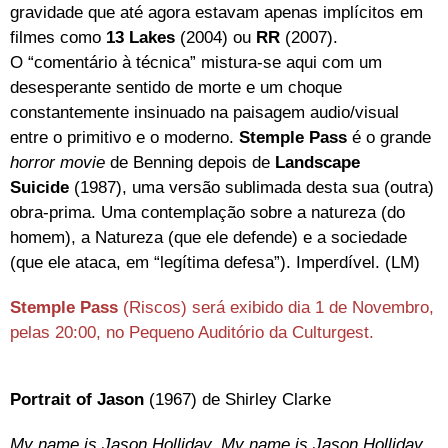
gravidade que até agora estavam apenas implícitos em
filmes como
13 Lakes
(2004)
ou
RR
(2007).
O “comentário à técnica” mistura-se aqui com um
desesperante sentido de morte e um choque
constantemente insinuado na paisagem audio/visual
entre o primitivo e o moderno.
Stemple Pass
é o grande
horror movie
de Benning depois de
Landscape
Suicide
(1987), uma versão sublimada desta sua (outra)
obra-prima. Uma contemplação sobre a natureza (do
homem), a Natureza (que ele defende) e a sociedade
(que ele ataca, em “legítima defesa”). Imperdível. (LM)
Stemple Pass
(Riscos) será exibido dia 1 de Novembro,
pelas 20:00, no Pequeno Auditório da Culturgest.
Portrait of Jason
(1967) de Shirley Clarke
My name is Jason Holliday. My name is Jason Holliday.