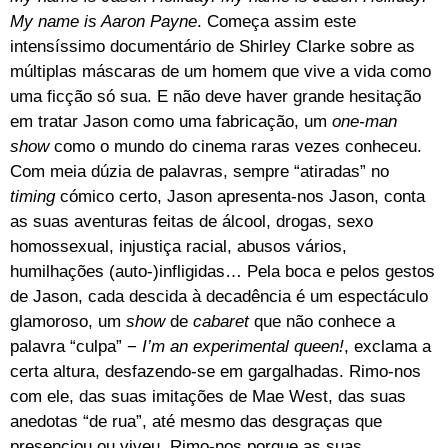
My name is Aaron Payne
. Começa assim este
intensíssimo documentário de Shirley Clarke sobre as
múltiplas máscaras de um homem que vive a vida como
uma ficção só sua. E não deve haver grande hesitação
em tratar Jason como uma fabricação, um
one-man
show
como o mundo do cinema raras vezes conheceu.
Com meia dúzia de palavras, sempre “atiradas” no
timing
cómico certo, Jason apresenta-nos Jason, conta
as suas aventuras feitas de álcool, drogas, sexo
homossexual, injustiça racial, abusos vários,
humilhações (auto-)infligidas… Pela boca e pelos gestos
de Jason, cada descida à decadência é um espectáculo
glamoroso, um
show
de
cabaret
que não conhece a
palavra “culpa” −
I’m an experimental queen!
, exclama a
certa altura, desfazendo-se em gargalhadas. Rimo-nos
com ele, das suas imitações de Mae West, das suas
anedotas “de rua”, até mesmo das desgraças que
presenciou ou viveu. Rimo-nos porque as suas