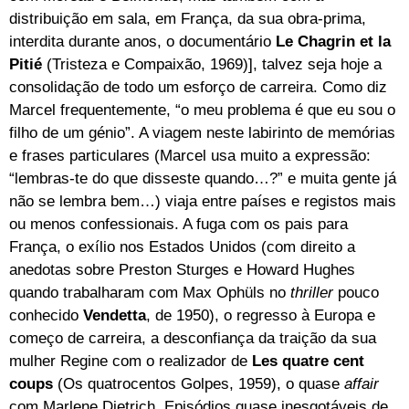
distribuição em sala, em França, da sua obra-prima,
interdita durante anos, o documentário
Le Chagrin et la
Pitié
(Tristeza e Compaixão, 1969)], talvez seja hoje a
consolidação de todo um esforço de carreira. Como diz
Marcel frequentemente, “o meu problema é que eu sou o
filho de um génio”. A viagem neste labirinto de memórias
e frases particulares (Marcel usa muito a expressão:
“lembras-te do que disseste quando…?” e muita gente já
não se lembra bem…) viaja entre países e registos mais
ou menos confessionais. A fuga com os pais para
França, o exílio nos Estados Unidos (com direito a
anedotas sobre Preston Sturges e Howard Hughes
quando trabalharam com Max Ophüls no
thriller
pouco
conhecido
Vendetta
, de 1950), o regresso à Europa e
começo de carreira, a desconfiança da traição da sua
mulher Regine com o realizador de
Les quatre cent
coups
(Os quatrocentos Golpes, 1959), o quase
affair
com Marlene Dietrich. Episódios quase inesgotáveis de