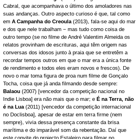
Cabral, que acompanhava o último dos amoladores nas
suas andanças. Outro aspecto curioso é que, tal como
em
A Campanha do Creoula
(2013), fala-se aqui do mar
e dos que nele trabalham − mas tudo como coisa de
outro tempo (se no filme de André Valentim Almeida os
relatos provinham de escrituras, aqui têm origem nas
conversas dos idosos junto à praia que se entretêm a
recordar tempos outros em que o mar era a única fonte
de rendimento e todos eles eram novos e frescos). De
novo o mar toma figura de proa num filme de Gonçalo
Tocha, coisa que já anda filmando desde sempre:
Balaou
(2007) [vencedor da competição nacional no
Indie Lisboa] era não mais que o mar; e
É na Terra, não
é na Lua
(2011) [vencedor da competição internacional
no Doclisboa], apesar de estar em terra firme (nem
sempre), vivia dessa presença constante da brisa
marítima e do imparável som da rebentação. Daí que
este convite do projecto Estaleiro para filmar no