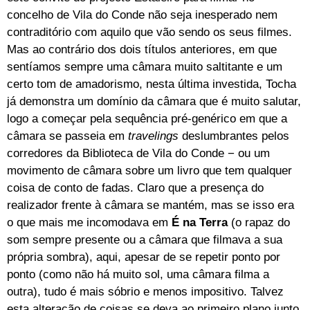
concelho de Vila do Conde não seja inesperado nem
contraditório com aquilo que vão sendo os seus filmes.
Mas ao contrário dos dois títulos anteriores, em que
sentíamos sempre uma câmara muito saltitante e um
certo tom de amadorismo, nesta última investida, Tocha
já demonstra um domínio da câmara que é muito salutar,
logo a começar pela sequência pré-genérico em que a
câmara se passeia em
travelings
deslumbrantes pelos
corredores da Biblioteca de Vila do Conde − ou um
movimento de câmara sobre um livro que tem qualquer
coisa de conto de fadas. Claro que a presença do
realizador frente à câmara se mantém, mas se isso era
o que mais me incomodava em
É na Terra
(o rapaz do
som sempre presente ou a câmara que filmava a sua
própria sombra), aqui, apesar de se repetir ponto por
ponto (como não há muito sol, uma câmara filma a
outra), tudo é mais sóbrio e menos impositivo. Talvez
esta alteração de coisas se deva ao primeiro plano junto