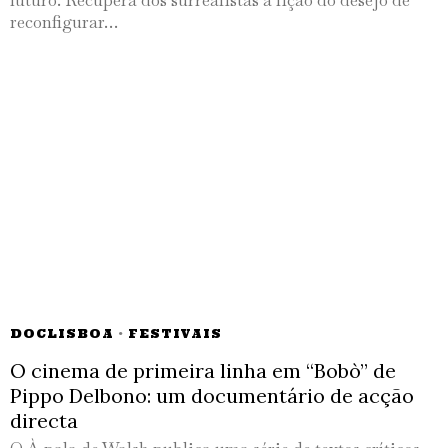
futuro. Recupera dos surrealistas a lição do desejo de
reconfigurar…
DOCLISBOA
·
FESTIVAIS
O cinema de primeira linha em “Bobò” de
Pippo Delbono: um documentário de acção
directa