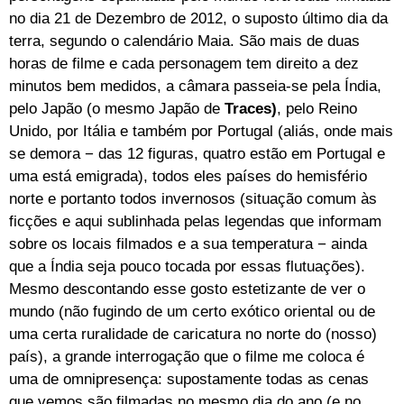
no dia 21 de Dezembro de 2012, o suposto último dia da
terra, segundo o calendário Maia. São mais de duas
horas de filme e cada personagem tem direito a dez
minutos bem medidos, a câmara passeia-se pela Índia,
pelo Japão (o mesmo Japão de
Traces)
, pelo Reino
Unido, por Itália e também por Portugal (aliás, onde mais
se demora − das 12 figuras, quatro estão em Portugal e
uma está emigrada), todos eles países do hemisfério
norte e portanto todos invernosos (situação comum às
ficções e aqui sublinhada pelas legendas que informam
sobre os locais filmados e a sua temperatura − ainda
que a Índia seja pouco tocada por essas flutuações).
Mesmo descontando esse gosto estetizante de ver o
mundo (não fugindo de um certo exótico oriental ou de
uma certa ruralidade de caricatura no norte do (nosso)
país), a grande interrogação que o filme me coloca é
uma de omnipresença: supostamente todas as cenas
que vemos são filmadas no mesmo dia do ano (e no