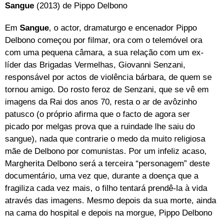
Sangue
(2013) de Pippo Delbono
Em
Sangue
, o actor, dramaturgo e encenador Pippo
Delbono começou por filmar, ora com o telemóvel ora
com uma pequena câmara, a sua relação com um ex-
líder das Brigadas Vermelhas, Giovanni Senzani,
responsável por actos de violência bárbara, de quem se
tornou amigo. Do rosto feroz de Senzani, que se vê em
imagens da Rai dos anos 70, resta o ar de avôzinho
patusco (o próprio afirma que o facto de agora ser
picado por melgas prova que a ruindade lhe saiu do
sangue), nada que contrarie o medo da muito religiosa
mãe de Delbono por comunistas. Por um infeliz acaso,
Margherita Delbono será a terceira “personagem” deste
documentário, uma vez que, durante a doença que a
fragiliza cada vez mais, o filho tentará prendê-la à vida
através das imagens. Mesmo depois da sua morte, ainda
na cama do hospital e depois na morgue, Pippo Delbono