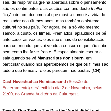
sair, de respirar da grelha apertada sobre o pensamento
são os sentimentos e as acções comuns deste
thriller
ficção de tom documental que mostra como é a vida do
realizador nos últimos anos, mas também o sistema
cultural no seu país. Por agora, de lá só vão mesmo
saindo, a custo, os filmes. Premiados, aplaudidos de pé
ante cadeiras vazias, eles são sinais de sensibilização
para um mundo que vai vendo a censura e que não sabe
bem como lhe fazer frente. É especialmente escura a
sala quando se vê
Manuscripts don’t burn
, em
particular quando nos apercebemos de que os filmes são
tudo o que temos… e eles parecem não bastar. (CN)
Dast-Neveshtehaa Nemisoosand
(Sessão de
Encerramento) será exibido dia 2 de Novembro, pelas
21:00, no Grande Auditório da Culturgest.
Twenty-One-Twelve The Day the World didn’t end