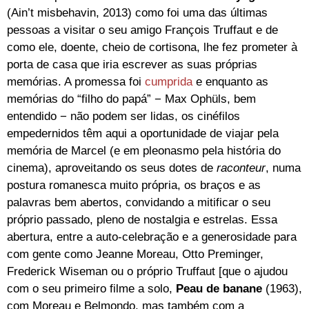
(Ain’t misbehavin, 2013) como foi uma das últimas
pessoas a visitar o seu amigo François Truffaut e de
como ele, doente, cheio de cortisona, lhe fez prometer à
porta de casa que iria escrever as suas próprias
memórias. A promessa foi
cumprida
e enquanto as
memórias do “filho do papá” − Max Ophüls, bem
entendido − não podem ser lidas, os cinéfilos
empedernidos têm aqui a oportunidade de viajar pela
memória de Marcel (e em pleonasmo pela história do
cinema), aproveitando os seus dotes de
raconteur
, numa
postura romanesca muito própria, os braços e as
palavras bem abertos, convidando a mitificar o seu
próprio passado, pleno de nostalgia e estrelas. Essa
abertura, entre a auto-celebração e a generosidade para
com gente como Jeanne Moreau, Otto Preminger,
Frederick Wiseman ou o próprio Truffaut [que o ajudou
com o seu primeiro filme a solo,
Peau de banane
(1963),
com Moreau e Belmondo, mas também com a