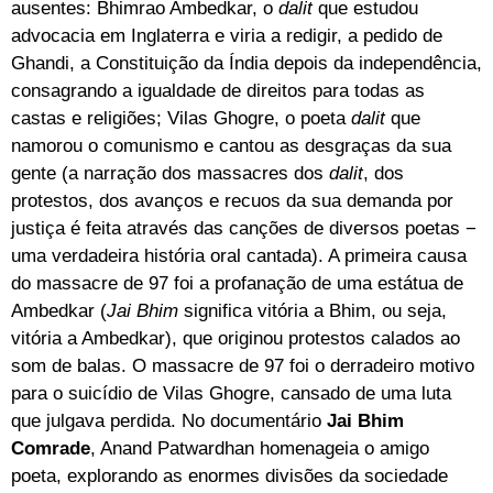
ausentes: Bhimrao Ambedkar, o
dalit
que estudou
advocacia em Inglaterra e viria a redigir, a pedido de
Ghandi, a Constituição da Índia depois da independência,
consagrando a igualdade de direitos para todas as
castas e religiões; Vilas Ghogre, o poeta
dalit
que
namorou o comunismo e cantou as desgraças da sua
gente (a narração dos massacres dos
dalit
, dos
protestos, dos avanços e recuos da sua demanda por
justiça é feita através das canções de diversos poetas −
uma verdadeira história oral cantada). A primeira causa
do massacre de 97 foi a profanação de uma estátua de
Ambedkar (
Jai Bhim
significa vitória a Bhim, ou seja,
vitória a Ambedkar), que originou protestos calados ao
som de balas. O massacre de 97 foi o derradeiro motivo
para o suicídio de Vilas Ghogre, cansado de uma luta
que julgava perdida. No documentário
Jai Bhim
Comrade
, Anand Patwardhan homenageia o amigo
poeta, explorando as enormes divisões da sociedade