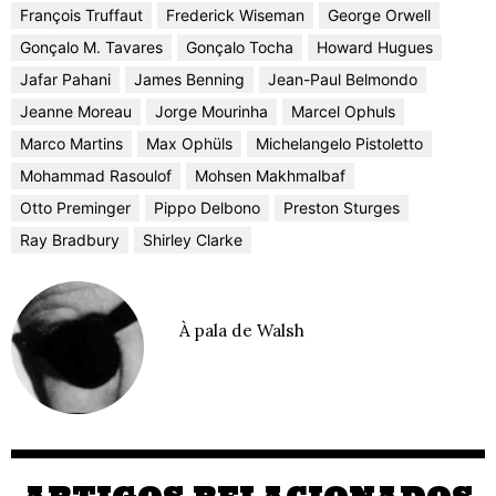
François Truffaut
Frederick Wiseman
George Orwell
Gonçalo M. Tavares
Gonçalo Tocha
Howard Hugues
Jafar Pahani
James Benning
Jean-Paul Belmondo
Jeanne Moreau
Jorge Mourinha
Marcel Ophuls
Marco Martins
Max Ophüls
Michelangelo Pistoletto
Mohammad Rasoulof
Mohsen Makhmalbaf
Otto Preminger
Pippo Delbono
Preston Sturges
Ray Bradbury
Shirley Clarke
À pala de Walsh