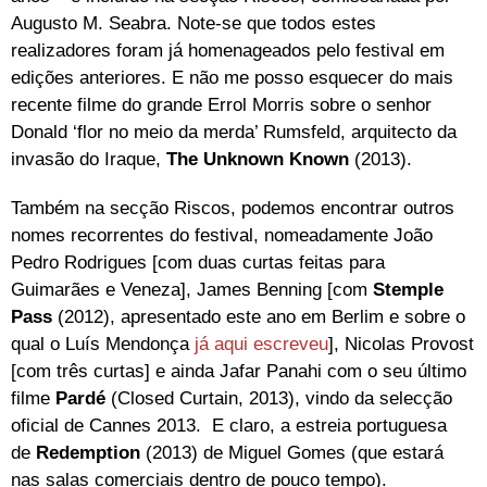
Augusto M. Seabra. Note-se que todos estes
realizadores foram já homenageados pelo festival em
edições anteriores. E não me posso esquecer do mais
recente filme do grande Errol Morris sobre o senhor
Donald ‘flor no meio da merda’ Rumsfeld, arquitecto da
invasão do Iraque,
The Unknown Known
(2013).
Também na secção Riscos, podemos encontrar outros
nomes recorrentes do festival, nomeadamente João
Pedro Rodrigues [com duas curtas feitas para
Guimarães e Veneza], James Benning [com
Stemple
Pass
(2012), apresentado este ano em Berlim e sobre o
qual o Luís Mendonça
já aqui escreveu
], Nicolas Provost
[com três curtas] e ainda Jafar Panahi com o seu último
filme
Pardé
(Closed Curtain, 2013), vindo da selecção
oficial de Cannes 2013. E claro, a estreia portuguesa
de
Redemption
(2013) de Miguel Gomes (que estará
nas salas comerciais dentro de pouco tempo).