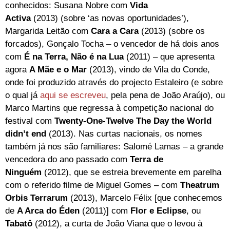
conhecidos: Susana Nobre com
Vida
Activa
(2013) (sobre ‘as novas oportunidades’),
Margarida Leitão com
Cara a Cara
(2013) (sobre os
forcados), Gonçalo Tocha – o vencedor de há dois anos
com
É na Terra, Não é na Lua
(2011) – que apresenta
agora
A Mãe e o Mar
(2013), vindo de Vila do Conde,
onde foi produzido através do projecto Estaleiro (e sobre
o qual já
aqui se escreveu
, pela pena de João Araújo), ou
Marco Martins que regressa à competição nacional do
festival com
Twenty-One-Twelve The Day the World
didn’t end
(2013). Nas curtas nacionais, os nomes
também já nos são familiares: Salomé Lamas – a grande
vencedora do ano passado com
Terra de
Ninguém
(2012), que se estreia brevemente em parelha
com o referido filme de Miguel Gomes – com
Theatrum
Orbis Terrarum
(2013), Marcelo Félix [que conhecemos
de
A Arca do Éden
(2011)] com
Flor e Eclipse
, ou
Tabatô
(2012), a curta de João Viana que o levou à