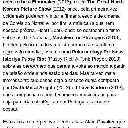
used to be a Filmmaker
(2013), ou de
The Great North
Korean Picture Show
(2012) onde, pela primeira vez,
ocidentais puderam visitar e filmar a escola de cinema
da Coreia do Norte; e, por fim, a música (a qual tem
secção própria, Heart Beat), onde se destacam o filme
sobre os The National,
Mistaken for Strangers
(2013),
filmado pelo irmão do vocalista durante a sua última
digressão mundial, assim como
Pokazatelnyy Protsess:
Istoriya Pussy Riot
(Pussy Riot: A Punk Prayer, 2013)
sobre as
performers
que deram a volta ao mundo a partir
da prisão onde ainda estão detidas. Mas talvez mais
interessante que esses seja a sessão dupla composta
por
Death Metal Angola
(2012) e
I Love Kuduro
(2013),
que acompanha os dois fenómenos musicais no país
cuja parceria estratégica com Portugal acabou de
cessar.
Este ano a retrospectiva é dedicada a Alain Cavalier, que