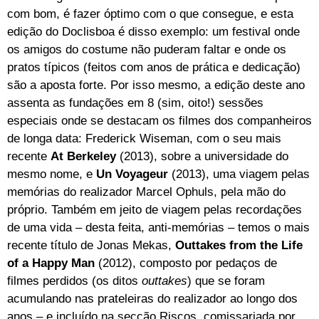
com bom, é fazer óptimo com o que consegue, e esta
edição do Doclisboa é disso exemplo: um festival onde
os amigos do costume não puderam faltar e onde os
pratos típicos (feitos com anos de prática e dedicação)
são a aposta forte. Por isso mesmo, a edição deste ano
assenta as fundações em 8 (sim, oito!) sessões
especiais onde se destacam os filmes dos companheiros
de longa data: Frederick Wiseman, com o seu mais
recente
At Berkeley
(2013), sobre a universidade do
mesmo nome, e
Un Voyageur
(2013), uma viagem pelas
memórias do realizador Marcel Ophuls, pela mão do
próprio. Também em jeito de viagem pelas recordações
de uma vida – desta feita, anti-memórias – temos o mais
recente título de Jonas Mekas,
Outtakes from the Life
of a Happy Man
(2012), composto por pedaços de
filmes perdidos (os ditos
outtakes
) que se foram
acumulando nas prateleiras do realizador ao longo dos
anos – e incluído na secção Riscos, comissariada por