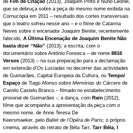
de
Fim de Citação
(2013), Joaquim Pinto e Nuno Leonel,
que se debruça sobre a peça do mesmo nome exibida na
Cornucópia em 2011 – resultado dos cortes transversais
que o teatro sofreu nesse ano – e o filme de Catarina
Neves sobre o encenador Joaquim Benite, recentemente
falecido,
A Última Encenação de Joaquim Benite Não
basta dizer “Não”
(2013); a escrita, com o
documentário sobre António Fonseca – de nome
8816
Versos
(2013) – na sua preparação para a declamação
em extensão d’
Os Lusíadas
no decorrer das actividades
de Guimarães, Capital Europeia da Cultura, ou
Tempo/
Espaço
de Tiago Afonso sobre
Memórias do Cárcere
de
Camilo Castelo Branco – filmado no estabelecimento
prisional de Guimarães -; a dança, com
Rain
(2012),
filme que acompanha a apresentação da peça com o
mesmo nome, de Anne Teresa De
Keersmaeker, pelo
Ballet de l’Opéra de Paris
; o próprio
cinema, através do retrato de Béla Tarr,
Tarr Béla, I