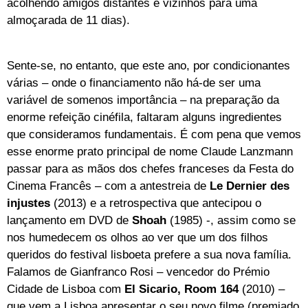
acolhendo amigos distantes e vizinhos para uma
almoçarada de 11 dias).
Sente-se, no entanto, que este ano, por condicionantes
várias – onde o financiamento não há-de ser uma
variável de somenos importância – na preparação da
enorme refeição cinéfila, faltaram alguns ingredientes
que consideramos fundamentais. É com pena que vemos
esse enorme prato principal de nome Claude Lanzmann
passar para as mãos dos chefes franceses da Festa do
Cinema Francês – com a antestreia de
Le Dernier des
injustes
(2013) e a retrospectiva que antecipou o
lançamento em DVD de
Shoah
(1985) -, assim como se
nos humedecem os olhos ao ver que um dos filhos
queridos do festival lisboeta prefere a sua nova família.
Falamos de Gianfranco Rosi – vencedor do Prémio
Cidade de Lisboa com
El Sicario, Room 164
(2010) –
que vem a Lisboa apresentar o seu novo filme (premiado