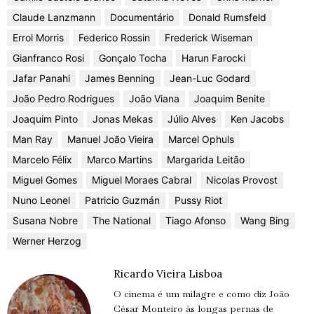
Claude Lanzmann
Documentário
Donald Rumsfeld
Errol Morris
Federico Rossin
Frederick Wiseman
Gianfranco Rosi
Gonçalo Tocha
Harun Farocki
Jafar Panahi
James Benning
Jean-Luc Godard
João Pedro Rodrigues
João Viana
Joaquim Benite
Joaquim Pinto
Jonas Mekas
Júlio Alves
Ken Jacobs
Man Ray
Manuel João Vieira
Marcel Ophuls
Marcelo Félix
Marco Martins
Margarida Leitão
Miguel Gomes
Miguel Moraes Cabral
Nicolas Provost
Nuno Leonel
Patricio Guzmán
Pussy Riot
Susana Nobre
The National
Tiago Afonso
Wang Bing
Werner Herzog
Ricardo Vieira Lisboa
O cinema é um milagre e como diz João
César Monteiro às longas pernas de