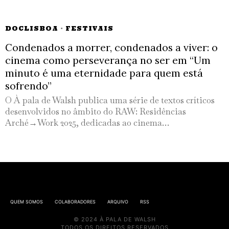
DOCLISBOA
·
FESTIVAIS
Condenados a morrer, condenados a viver: o
cinema como perseverança no ser em “Um
minuto é uma eternidade para quem está
sofrendo”
O À pala de Walsh publica uma série de textos críticos
desenvolvidos no âmbito do RAW: Residências
Arché→Work 2025, dedicadas ao cinema…
QUEM SOMOS
COLABORADORES
ARQUIVO
RSS
© 2024 À PALA DE WALSH
TODOS OS DIREITOS RESERVADOS