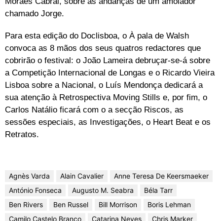
Moraes Cabral, sobre as andanças de um amolador
chamado Jorge.
Para esta edição do Doclisboa, o À pala de Walsh
convoca as 8 mãos dos seus quatros redactores que
cobrirão o festival: o João Lameira debruçar-se-á sobre
a Competição Internacional de Longas e o Ricardo Vieira
Lisboa sobre a Nacional, o Luís Mendonça dedicará a
sua atenção à Retrospectiva Moving Stills e, por fim, o
Carlos Natálio ficará com o a secção Riscos, as
sessões especiais, as Investigações, o Heart Beat e os
Retratos.
Agnès Varda
Alain Cavalier
Anne Teresa De Keersmaeker
António Fonseca
Augusto M. Seabra
Béla Tarr
Ben Rivers
Ben Russel
Bill Morrison
Boris Lehman
Camilo Castelo Branco
Catarina Neves
Chris Marker