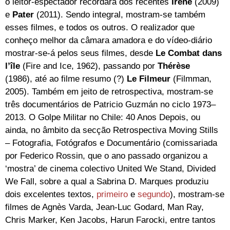
o leitor-espectador recordará dos recentes
Irene
(2009)
e
Pater
(2011). Sendo integral, mostram-se também
esses filmes, e todos os outros. O realizador que
conheço melhor da câmara amadora e do vídeo-diário
mostrar-se-á pelos seus filmes, desde
Le Combat dans
l’île
(Fire and Ice, 1962), passando por
Thérèse
(1986),
até ao filme resumo (?)
Le Filmeur
(Filmman,
2005). Também em jeito de retrospectiva, mostram-se
três documentários de Patricio Guzmán no ciclo 1973–
2013. O Golpe Militar no Chile: 40 Anos Depois, ou
ainda, no âmbito da secção Retrospectiva Moving Stills
– Fotografia, Fotógrafos e Documentário (comissariada
por Federico Rossin, que o ano passado organizou a
‘mostra’ de cinema colectivo United We Stand, Divided
We Fall, sobre a qual a Sabrina D. Marques produziu
dois excelentes textos,
primeiro
e
segundo
), mostram-se
filmes de Agnès Varda, Jean-Luc Godard, Man Ray,
Chris Marker, Ken Jacobs, Harun Farocki, entre tantos