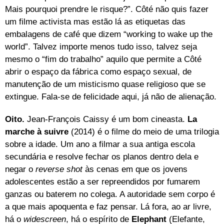
Mais pourquoi prendre le risque?”. Côté não quis fazer
um filme activista mas estão lá as etiquetas das
embalagens de café que dizem “working to wake up the
world”. Talvez importe menos tudo isso, talvez seja
mesmo o “fim do trabalho” aquilo que permite a Côté
abrir o espaço da fábrica como espaço sexual, de
manutenção de um misticismo quase religioso que se
extingue. Fala-se de felicidade aqui, já não de alienação.
Oito.
Jean-François Caissy é um bom cineasta.
La
marche à suivre
(2014) é o filme do meio de uma trilogia
sobre a idade. Um ano a filmar a sua antiga escola
secundária e resolve fechar os planos dentro dela e
negar o
reverse shot
às cenas em que os jovens
adolescentes estão a ser repreendidos por fumarem
ganzas ou baterem no colega. A autoridade sem corpo é
a que mais apoquenta e faz pensar. Lá fora, ao ar livre,
há o
widescreen
, há o espírito de
Elephant
(Elefante,