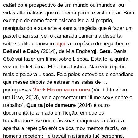
catártico e prospectivo de um mundo ou mundos, ou
vidas alternativas que o cinema permite vislumbrar. Bom
exemplo de como fazer psicanálise a si próprio,
manipulando a sua arte e sem a tragédia que é fazer um
pastel onanista [ver o camarada Lameira a dissertar
sobre o dito onanismo
aqui
, a propósito do peganhento
Belleville Baby
(2014), de Mia Engberg].
Sete.
Denis
Côté vai fazer um filme sobre Lisboa. Esta foi a quinta
vez no Indielisboa. Ele adora Lisboa. Não vou repetir
mais a palavra Lisboa. Fala pelos cotovelos o canadiano
que meses depois de estrear nas salas de …
portuguesas
Vic + Flo on vu un ours
(Vic + Flo viram
um Urso, 2013), veio apresentar um “filme sexy sobre o
trabalho”.
Que ta joie demeure
(2014) é outro
documentário armado em ficção, em que os
trabalhadores se unem às suas máquinas, a câmara
apanha a repetição erótica dos movimentos fabris, os
homens repetem: “le travail n’a jamais tué personne.