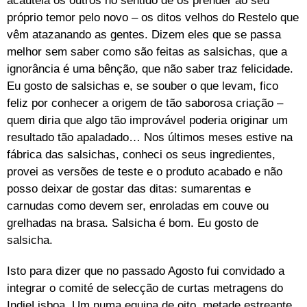
acautela os outros no sentido de os prender ao seu
próprio temor pelo novo – os ditos velhos do Restelo que
vêm atazanando as gentes. Dizem eles que se passa
melhor sem saber como são feitas as salsichas, que a
ignorância é uma bênção, que não saber traz felicidade.
Eu gosto de salsichas e, se souber o que levam, fico
feliz por conhecer a origem de tão saborosa criação –
quem diria que algo tão improvável poderia originar um
resultado tão apaladado… Nos últimos meses estive na
fábrica das salsichas, conheci os seus ingredientes,
provei as versões de teste e o produto acabado e não
posso deixar de gostar das ditas: sumarentas e
carnudas como devem ser, enroladas em couve ou
grelhadas na brasa. Salsicha é bom. Eu gosto de
salsicha.
Isto para dizer que no passado Agosto fui convidado a
integrar o comité de selecção de curtas metragens do
IndieLisboa. Um numa equipa de oito, metade estreante