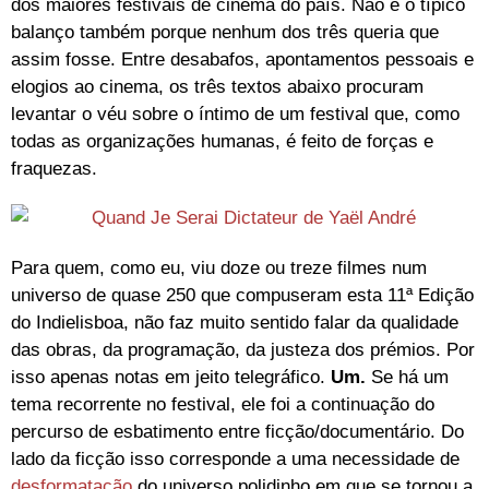
dos maiores festivais de cinema do país. Não é o típico
balanço também porque nenhum dos três queria que
assim fosse. Entre desabafos, apontamentos pessoais e
elogios ao cinema, os três textos abaixo procuram
levantar o véu sobre o íntimo de um festival que, como
todas as organizações humanas, é feito de forças e
fraquezas.
Para quem, como eu, viu doze ou treze filmes num
universo de quase 250 que compuseram esta 11ª Edição
do Indielisboa, não faz muito sentido falar da qualidade
das obras, da programação, da justeza dos prémios. Por
isso apenas notas em jeito telegráfico.
Um.
Se há um
tema recorrente no festival, ele foi a continuação do
percurso de esbatimento entre ficção/documentário. Do
lado da ficção isso corresponde a uma necessidade de
desformatação
do universo polidinho em que se tornou a