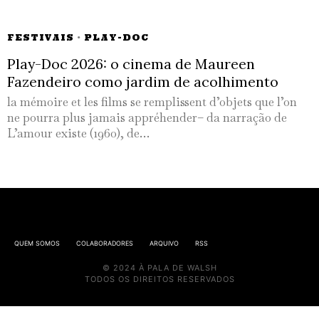
FESTIVAIS
·
PLAY-DOC
Play-Doc 2026: o cinema de Maureen
Fazendeiro como jardim de acolhimento
la mémoire et les films se remplissent d’objets que l’on
ne pourra plus jamais appréhender– da narração de
L’amour existe (1960), de…
QUEM SOMOS
COLABORADORES
ARQUIVO
RSS
© 2024 À PALA DE WALSH
TODOS OS DIREITOS RESERVADOS