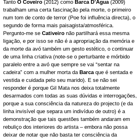
Tanto
O Coveiro
(2012)
como
Barca D’Água
(2009)
trabalham uma certa fascinação pela morte, o primeiro
num tom de conto de terror (Poe foi influência directa), o
segundo de forma mais paisagista/atmosférica.
Pergunto-me se
Cativeiro
não partilhará essa mesma
ligação, e por isso se não é a apropriação da memória e
da morte da avó também um gesto estético, o continuar
de uma linha criativa (note-se o perturbante e mórbido
paralelo entre a avó que sempre se vai “sentar na
cadeira” com a mulher morta da
Barca
que é sentada e
vestida e cuidada pelo seu marido). E se não sei
responder é porque Gil Mata nos deixa totalmente
desarmados com todas as suas dúvidas e interrogações,
porque a sua consciência da natureza do projecto (e da
linha invisível que separa um indivíduo de outro) é a
demonstração que tais questões também andaram em
rebuliço dos interiores do artista – embora não possa
deixar de notar que não basta ter consciência da