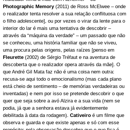
Photographic Memory
(2011) de Ross McElwee – onde
o realizador tenta resolver a sua relação conflituosa com
o filho adolescente], ou por vezes o virar da lente para o
interior do lar é mais uma tentativa de descobrir –
através da “máquina da verdade” – um passado que não
se conheceu, uma história familiar que não se viveu,
uma procura pelas origens, pelas raízes [penso em
Fleurette
(2002) de Sérgio Tréfaut e na aventura de
descoberta que o realizador opera através da mãe]. O
que André Gil Mata faz não é uma coisa nem outra:
recusa-se aqui todo o emocionalismo (mas cada plano
está cheio de sentimento – de memórias verdadeiras ou
inventadas) e nem por isso se pretende descobrir o que
quer que seja sobre a avó Alzira e a sua vida (nem se
podia, já que a senhora estava já evidentemente
debilitada à data da rodagem).
Cativeiro
é um filme que
observa e guarda e que existe apenas e só com esse
propósito: pela observação descobre que o que fica é