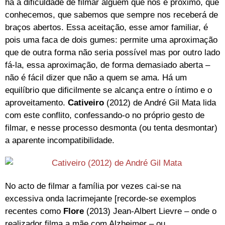
há a dificuldade de filmar alguém que nos é próximo, que
conhecemos, que sabemos que sempre nos receberá de
braços abertos. Essa aceitação, esse amor familiar, é
pois uma faca de dois gumes: permite uma aproximação
que de outra forma não seria possível mas por outro lado
fá-la, essa aproximação, de forma demasiado aberta –
não é fácil dizer que não a quem se ama. Há um
equilíbrio que dificilmente se alcança entre o íntimo e o
aproveitamento.
Cativeiro
(2012) de André Gil Mata lida
com este conflito, confessando-o no próprio gesto de
filmar, e nesse processo desmonta (ou tenta desmontar)
a aparente incompatibilidade.
No acto de filmar a família por vezes cai-se na
excessiva onda lacrimejante [recorde-se exemplos
recentes como
Flore
(2013) Jean-Albert Lievre – onde o
realizador filma a mãe com Alzheimer – ou