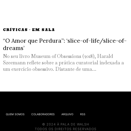
CRÍTICAS
·
EM SALA
“O Amor que Perdura”: ‘slice-of-life/slice-of-
dreams’
No seu livro Museum of Obsessions (2018), Harald
Szeemann reflete sobre a prática curatorial indexada a
um exercício obsessivo. Distante de uma…
QUEM SOMOS
COLABORADORES
ARQUIVO
RSS
© 2024 À PALA DE WALSH
TODOS OS DIREITOS RESERVADOS