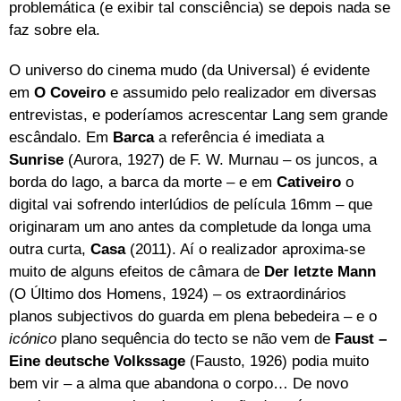
problemática (e exibir tal consciência) se depois nada se
faz sobre ela.
O universo do cinema mudo (da Universal) é evidente
em
O Coveiro
e assumido pelo realizador em diversas
entrevistas, e poderíamos acrescentar Lang sem grande
escândalo. Em
Barca
a referência é imediata a
Sunrise
(Aurora, 1927) de F. W. Murnau – os juncos, a
borda do lago, a barca da morte – e em
Cativeiro
o
digital vai sofrendo interlúdios de película 16mm – que
originaram um ano antes da completude da longa uma
outra curta,
Casa
(2011). Aí o realizador aproxima-se
muito de alguns efeitos de câmara de
Der letzte Mann
(O Último dos Homens, 1924) – os extraordinários
planos subjectivos do guarda em plena bebedeira – e o
icónico
plano sequência do tecto se não vem de
Faust –
Eine deutsche Volkssage
(Fausto, 1926) podia muito
bem vir – a alma que abandona o corpo… De novo