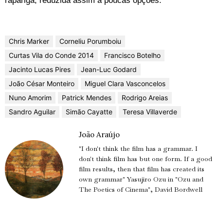
rapariga, reduzida assim a poucas opções.
Chris Marker
Corneliu Porumboiu
Curtas Vila do Conde 2014
Francisco Botelho
Jacinto Lucas Pires
Jean-Luc Godard
João César Monteiro
Miguel Clara Vasconcelos
Nuno Amorim
Patrick Mendes
Rodrigo Areias
Sandro Aguilar
Simão Cayatte
Teresa Villaverde
João Araújo
"I don't think the film has a grammar. I
don't think film has but one form. If a good
film results, then that film has created its
own grammar" Yasujiro Ozu in "Ozu and
The Poetics of Cinema", David Bordwell