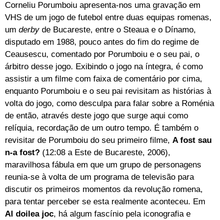
Corneliu Porumboiu apresenta-nos uma gravação em
VHS de um jogo de futebol entre duas equipas romenas,
um
derby
de Bucareste, entre o Steaua e o Dínamo,
disputado em 1988, pouco antes do fim do regime de
Ceausescu, comentado por Porumboiu e o seu pai, o
árbitro desse jogo. Exibindo o jogo na íntegra, é como
assistir a um filme com faixa de comentário por cima,
enquanto Porumboiu e o seu pai revisitam as histórias à
volta do jogo, como desculpa para falar sobre a Roménia
de então, através deste jogo que surge aqui como
relíquia, recordação de um outro tempo. É também o
revisitar de Porumboiu do seu primeiro filme,
A fost sau
n-a fost?
(12:08 a Este de Bucareste, 2006),
maravilhosa fábula em que um grupo de personagens
reunia-se à volta de um programa de televisão para
discutir os primeiros momentos da revolução romena,
para tentar perceber se esta realmente aconteceu. Em
Al doilea joc
, há algum fascínio pela iconografia e