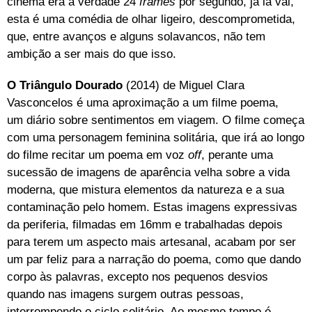
cinema era a verdade 24
frames
por segundo, já lá vai,
esta é uma comédia de olhar ligeiro, descomprometida,
que, entre avanços e alguns solavancos, não tem
ambição a ser mais do que isso.
O Triângulo Dourado
(2014) de Miguel Clara
Vasconcelos é uma aproximação a um filme poema,
um diário sobre sentimentos em viagem. O filme começa
com uma personagem feminina solitária, que irá ao longo
do filme recitar um poema em voz
off
, perante uma
sucessão de imagens de aparência velha sobre a vida
moderna, que mistura elementos da natureza e a sua
contaminação pelo homem. Estas imagens expressivas
da periferia, filmadas em 16mm e trabalhadas depois
para terem um aspecto mais artesanal, acabam por ser
um par feliz para a narração do poema, como que dando
corpo às palavras, excepto nos pequenos desvios
quando nas imagens surgem outras pessoas,
interrompendo o ciclo solitário. Ao mesmo tempo é