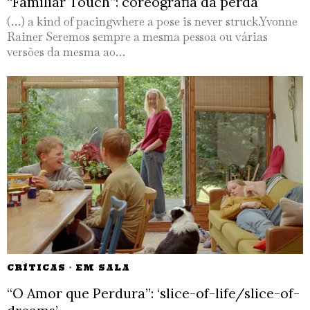
“Familiar Touch”: coreografia da perda
(…) a kind of pacingwhere a pose is never struck.Yvonne
Rainer Seremos sempre a mesma pessoa ou várias
versões da mesma ao…
CRÍTICAS
·
EM SALA
“O Amor que Perdura”: ‘slice-of-life/slice-of-