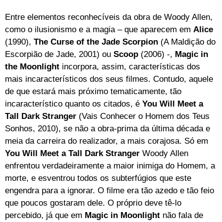
Entre elementos reconhecíveis da obra de Woody Allen,
como o ilusionismo e a magia – que aparecem em
Alice
(1990),
The Curse of the Jade Scorpion
(A Maldição do
Escorpião de Jade, 2001) ou
Scoop
(2006) -,
Magic in
the Moonlight
incorpora, assim, características dos
mais incaracterísticos dos seus filmes. Contudo, aquele
de que estará mais próximo tematicamente, tão
incaracterístico quanto os citados, é
You Will Meet a
Tall Dark Stranger
(Vais Conhecer o Homem dos Teus
Sonhos, 2010), se não a obra-prima da última década e
meia da carreira do realizador, a mais corajosa. Só em
You Will Meet a Tall Dark Stranger
Woody Allen
enfrentou verdadeiramente a maior inimiga do Homem, a
morte, e esventrou todos os subterfúgios que este
engendra para a ignorar. O filme era tão azedo e tão feio
que poucos gostaram dele. O próprio deve tê-lo
percebido, já que em
Magic in Moonlight
não fala de