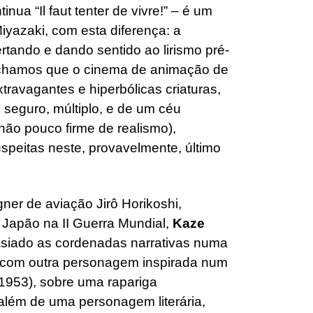
tinua “Il faut tenter de vivre!” – é um
iyazaki, com esta diferença: a
ertando e dando sentido ao lirismo pré-
 achamos que o cinema de animação de
xtravagantes e hiperbólicas criaturas,
 seguro, múltiplo, e de um céu
hão pouco firme de realismo),
speitas neste, provavelmente, último
gner de aviação Jirô Horikoshi,
 Japão na II Guerra Mundial,
Kaze
asiado as cordenadas narrativas numa
a-a com outra personagem inspirada num
-1953), sobre uma rapariga
 além de uma personagem literária,