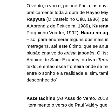
O vento, o voo e, por inerência, as nu
praticamente toda a obra de Hayao Mi
Rapyuta
(O Castelo no Céu, 1986), p
A Aprendiz de Feiticeira, 1989),
Kurena
Porquinho Voador, 1992),
Hauru no ug
– só para enumerar alguns dos mais intu
metragens, até este último, que se anu
blusão criativo do
artista
japonês. O “is
Antoine de Saint-Exupéry, no livro
Terr
texto, é então essa fronteira onde se 
entre o sonho e a realidade e, sim, ta
desconhecido”.
Kaze tachinu
(As Asas do Vento, 2013),
literalmente o verso de Paul Valéry que