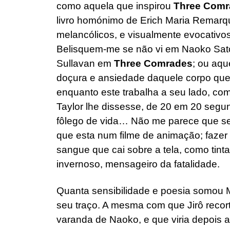
como aquela que inspirou
Three Com
livro homónimo de Erich Maria Remarq
melancólicos, e visualmente evocativo
Belisquem-me se não vi em Naoko Satom
Sullavan em
Three Comrades
; ou aqu
doçura e ansiedade daquele corpo que 
enquanto este trabalha a seu lado, co
Taylor lhe dissesse, de 20 em 20 segund
fôlego de vida… Não me parece que se
que esta num filme de animação; fazer 
sangue que cai sobre a tela, como tint
invernoso, mensageiro da fatalidade.
Quanta sensibilidade e poesia somou Mi
seu traço. A mesma com que Jirô recort
varanda de Naoko, e que viria depois 