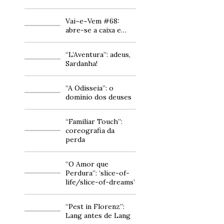
Vai~e~Vem #68:
abre-se a caixa e…
“L’Aventura”: adeus,
Sardanha!
“A Odisseia”: o
domínio dos deuses
“Familiar Touch”:
coreografia da
perda
“O Amor que
Perdura”: ‘slice-of-
life/slice-of-dreams’
“Pest in Florenz”:
Lang antes de Lang