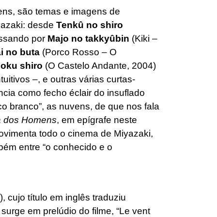
vens, são temas e imagens de
yazaki: desde
Tenkû no shiro
assando por
Majo no takkyûbin
(Kiki –
i no buta
(Porco Rosso – O
oku shiro
(O Castelo Andante, 2004)
itivos –, e outras várias curtas-
ncia como fecho éclair do insuflado
co branco”, as nuvens, de que nos fala
a dos Homens
, em epígrafe neste
movimenta todo o cinema de Miyazaki,
mbém entre “o conhecido e o
 cujo título em inglês traduziu
 surge em prelúdio do filme, “Le vent