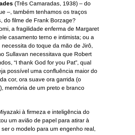
rades
(Três Camaradas, 1938) – do
ue –, também tenhamos os traços
s, do filme de Frank Borzage?
i, a fragilidade enferma de Margaret
ele casamento terno e intimista; ou a
necessita do toque da mão de Jirô,
mo Sullavan necessitava que Robert
os, “I thank God for you Pat”, qual
ja possível uma confluência maior do
da cor, ora suave ora garrida (o
a), memória de um preto e branco
yazaki à firmeza e inteligência do
ou um avião de papel para atirar à
a ser o modelo para um engenho real,