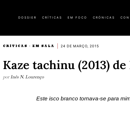
DOSSIER
CRÍTICAS
EM FOCO
CRÓNICAS
CON
24 DE MARÇO, 2015
CRÍTICAS
EM SALA
·
Kaze tachinu (2013) d
por
Inês N. Lourenço
Este isco branco tornava-se para mim a 