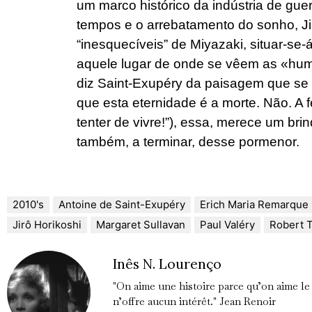
um marco histórico da indústria de gu
tempos e o arrebatamento do sonho, Jir
“inesquecíveis” de Miyazaki, situar-se
aquele lugar de onde se vêem as «humi
diz Saint-Exupéry da paisagem que se
que esta eternidade é a morte. Não. A fel
tenter de vivre!”), essa, merece um br
também, a terminar, desse pormenor.
2010's
Antoine de Saint-Exupéry
Erich Maria Remarque
Jirô Horikoshi
Margaret Sullavan
Paul Valéry
Robert T
Inês N. Lourenço
"On aime une histoire parce qu’on aime le
n’offre aucun intérêt." Jean Renoir