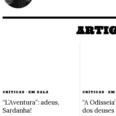
ARTI
CRÍTICAS
·
EM SALA
CRÍTICAS
·
EM
“L’Aventura”: adeus,
“A Odisseia
Sardanha!
dos deuses