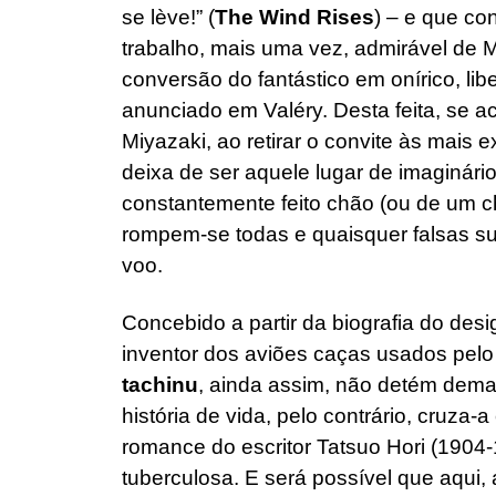
se lève!” (
The Wind Rises
) – e que con
trabalho, mais uma vez, admirável de M
conversão do fantástico em onírico, lib
anunciado em Valéry. Desta feita, se
Miyazaki, ao retirar o convite às mais e
deixa de ser aquele lugar de imaginário
constantemente feito chão (ou de um c
rompem-se todas e quaisquer falsas su
voo.
Concebido a partir da biografia do desi
inventor dos aviões caças usados pelo
tachinu
, ainda assim, não detém dem
história de vida, pelo contrário, cruz
romance do escritor Tatsuo Hori (1904
tuberculosa. E será possível que aqui,