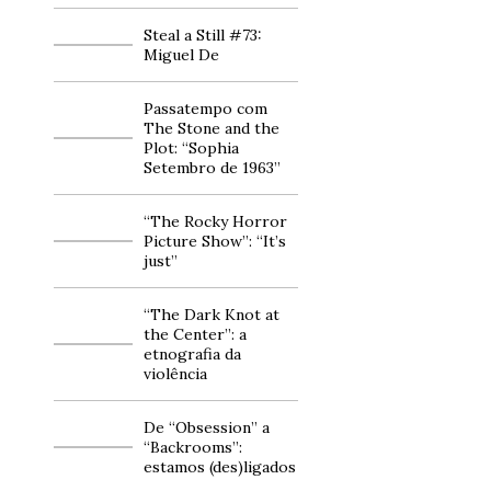
Steal a Still #73:
Miguel De
Passatempo com
The Stone and the
Plot: “Sophia
Setembro de 1963”
“The Rocky Horror
Picture Show”: “It’s
just”
“The Dark Knot at
the Center”: a
etnografia da
violência
De “Obsession” a
“Backrooms”:
estamos (des)ligados