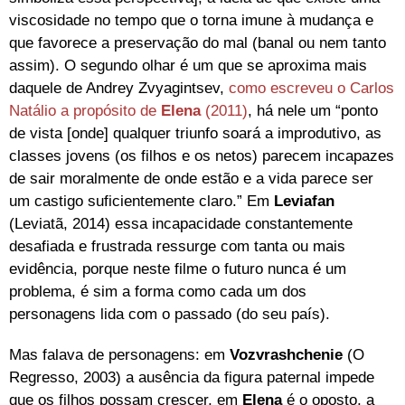
viscosidade no tempo que o torna imune à mudança e
que favorece a preservação do mal (banal ou nem tanto
assim). O segundo olhar é um que se aproxima mais
daquele de Andrey Zvyagintsev,
como escreveu o Carlos
Natálio a propósito de
Elena
(2011)
, há nele um “ponto
de vista [onde] qualquer triunfo soará a improdutivo, as
classes jovens (os filhos e os netos) parecem incapazes
de sair moralmente de onde estão e a vida parece ser
um castigo suficientemente claro.” Em
Leviafan
(Leviatã, 2014) essa incapacidade constantemente
desafiada e frustrada ressurge com tanta ou mais
evidência, porque neste filme o futuro nunca é um
problema, é sim a forma como cada um dos
personagens lida com o passado (do seu país).
Mas falava de personagens: em
Vozvrashchenie
(O
Regresso, 2003) a ausência da figura paternal impede
que os filhos possam crescer, em
Elena
é o oposto, a