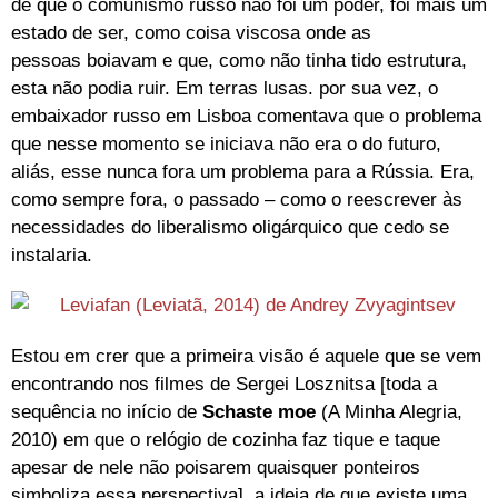
de que o comunismo russo não foi um poder, foi mais um
estado de ser, como coisa viscosa onde as
pessoas boiavam e que, como não tinha tido estrutura,
esta não podia ruir. Em terras lusas. por sua vez, o
embaixador russo em Lisboa comentava que o problema
que nesse momento se iniciava não era o do futuro,
aliás, esse nunca fora um problema para a Rússia. Era,
como sempre fora, o passado – como o reescrever às
necessidades do liberalismo oligárquico que cedo se
instalaria.
Estou em crer que a primeira visão é aquele que se vem
encontrando nos filmes de Sergei Losznitsa [toda a
sequência no início de
Schaste moe
(A Minha Alegria,
2010) em que o relógio de cozinha faz tique e taque
apesar de nele não poisarem quaisquer ponteiros
simboliza essa perspectiva], a ideia de que existe uma