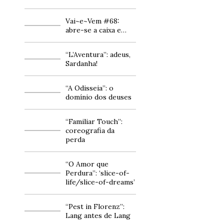
Vai~e~Vem #68:
abre-se a caixa e…
“L’Aventura”: adeus,
Sardanha!
“A Odisseia”: o
domínio dos deuses
“Familiar Touch”:
coreografia da
perda
“O Amor que
Perdura”: ‘slice-of-
life/slice-of-dreams’
“Pest in Florenz”:
Lang antes de Lang