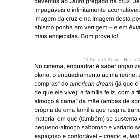
devemos ao Outro pregado na cruz. J
impagáveis e infinitamente acumulávei
imagem da cruz e na imagem desta pos
abismo ponha em vertigem – e em êxt
mais enrijecidas. Bom proveito!
‘R Xmas (R Xmas – Nosso Na
No cinema, enquadrar é saber organiza
plano; o enquadramento acima reúne, en
compras” do
american dream
(já que é
de que ele vive): a família feliz, com a
almoço à cama” da mãe (ambas de sorri
própria de uma família que respira tran
material em que (também) se sustenta 
pequeno-almoço saboroso e variado se
espaçoso e confortável –
check
; e,
last