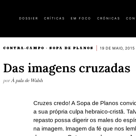
DOSSIER
CRÍTICAS
EM FOCO
CRÓNICAS
CON
19 DE MAIO, 2015
CONTRA-CAMPO
SOPA DE PLANOS
·
Das imagens cruzadas
por
À pala de Walsh
Cruzes credo! A Sopa de Planos convi
a sua própria culpa hebraico-cristã. T
repasto possa digerir os males do espí
na imagem. Imagem da fé que nos lem