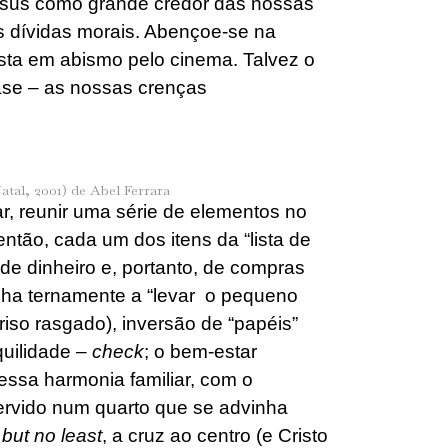
esus como grande credor das nossas
s dívidas morais. Abençoe-se na
ta em abismo pelo cinema. Talvez o
ase – as nossas crenças
tal, 2001) de Abel Ferrara
r, reunir uma série de elementos no
tão, cada um dos itens da “lista de
 de dinheiro e, portanto, de compras
 filha ternamente a “levar o pequeno
so rasgado), inversão de “papéis”
quilidade –
check
; o bem-estar
essa harmonia familiar, com o
rvido num quarto que se advinha
 but no least
, a cruz ao centro (e Cristo