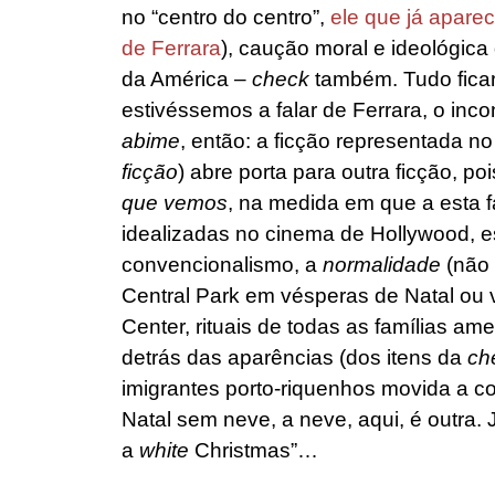
no “centro do centro”,
ele que já aparec
de Ferrara
), caução moral e ideológica 
da América –
check
também. Tudo ficar
estivéssemos a falar de Ferrara, o inc
abime
, então: a ficção representada 
ficção
) abre porta para outra ficção, po
que vemos
, na medida em que a esta fa
idealizadas no cinema de Hollywood, e
convencionalismo, a
normalidade
(não
Central Park em vésperas de Natal ou v
Center, rituais de todas as famílias ame
detrás das aparências (dos itens da
che
imigrantes porto-riquenhos movida a c
Natal sem neve, a neve, aqui, é outra.
a
white
Christmas”…