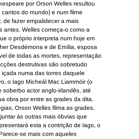
kespeare por Orson Welles resultou
o cantos do mundo) e num filme
r, de fazer empalidecer a mais
os antes. Welles começa-o como a
ue o próprio interpreta num hoje em
lher Desdémona e de Emília, esposa
ável de todas as mortes, representação
acções destrutivas são sobretudo
a içada numa das torres daquele
ivo, o Iago Micheál Mac Liammóir (o
soberbo actor anglo-irlandês, até
 obra por entre as grades da dita.
ias, Orson Welles filma as grades,
juntar às outras mais óbvias que
esentará esta a contrição de Iago, o
 Parece-se mais com aqueles