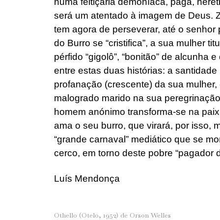
numa feitiçaria demoníaca, pagã, heréti
será um atentado à imagem de Deus. Z
tem agora de perseverar, até o senhor
do Burro se “cristifica”, a sua mulher t
pérfido “gigolô”, “bonitão” de alcunha e
entre estas duas histórias: a santidade
profanação (crescente) da sua mulher
malogrado marido na sua peregrinação d
homem anónimo transforma-se na paix
ama o seu burro, que virará, por isso, m
“grande carnaval” mediático que se mo
cerco, em torno deste pobre “pagador 
Luís Mendonça
Othello (Otelo, 1952) de Orson Welles