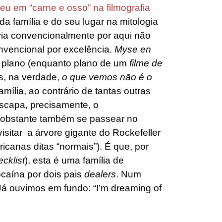
eu em “carne e osso” na filmografia
da família e do seu lugar na mitologia
ia convencionalmente por aqui não
onvencional por excelência.
Myse en
no plano (enquanto plano de um
filme de
is, na verdade,
o que vemos não é o
mília, ao contrário de tantas outras
scapa, precisamente, o
 obstante também se passear no
isitar a árvore gigante do Rockefeller
ricanas ditas “normais”). É que, por
cklist
), esta é uma família de
ocaína por dois pais
dealers
. Num
 Já ouvimos em fundo: “I’m dreaming of