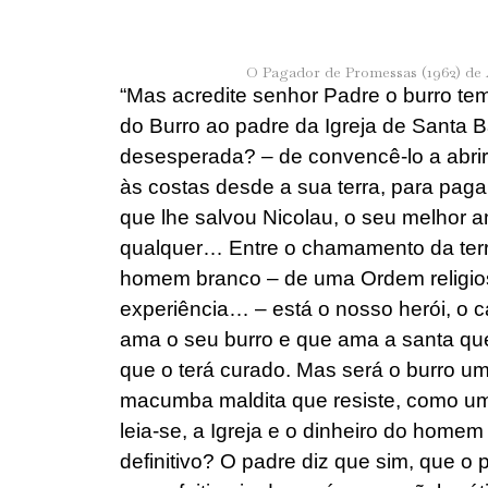
O Pagador de Promessas (1962) de
“Mas acredite senhor Padre o burro tem 
do Burro ao padre da Igreja de Santa B
desesperada? – de convencê-lo a abrir
às costas desde a sua terra, para pag
que lhe salvou Nicolau, o seu melhor
qualquer… Entre o chamamento da terr
homem branco – de uma Ordem religiosa
experiência… – está o nosso herói, o 
ama o seu burro e que ama a santa que
que o terá curado. Mas será o burro um
macumba maldita que resiste, como um 
leia-se, a Igreja e o dinheiro do home
definitivo? O padre diz que sim, que o 