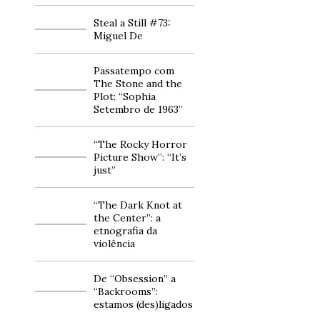
Steal a Still #73:
Miguel De
Passatempo com
The Stone and the
Plot: “Sophia
Setembro de 1963”
“The Rocky Horror
Picture Show”: “It’s
just”
“The Dark Knot at
the Center”: a
etnografia da
violência
De “Obsession” a
“Backrooms”:
estamos (des)ligados