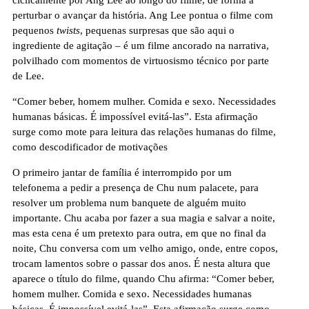
ciclicamente por Ang Lee ao longo do filme, de forma a
perturbar o avançar da história. Ang Lee pontua o filme com
pequenos
twists
, pequenas surpresas que são aqui o
ingrediente de agitação – é um filme ancorado na narrativa,
polvilhado com momentos de virtuosismo técnico por parte
de Lee.
“Comer beber, homem mulher. Comida e sexo. Necessidades
humanas básicas. É impossível evitá-las”. Esta afirmação
surge como mote para leitura das relações humanas do filme,
como descodificador de motivações
O primeiro jantar de família é interrompido por um
telefonema a pedir a presença de Chu num palacete, para
resolver um problema num banquete de alguém muito
importante. Chu acaba por fazer a sua magia e salvar a noite,
mas esta cena é um pretexto para outra, em que no final da
noite, Chu conversa com um velho amigo, onde, entre copos,
trocam lamentos sobre o passar dos anos. É nesta altura que
aparece o título do filme, quando Chu afirma: “Comer beber,
homem mulher. Comida e sexo. Necessidades humanas