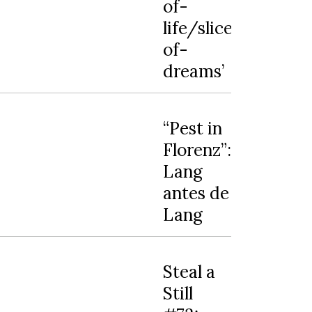
of-
life/slice-
of-
dreams’
“Pest in
Florenz”:
Lang
antes de
Lang
Steal a
Still