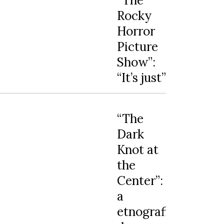
Rocky
Horror
Picture
Show”:
“It’s just”
“The
Dark
Knot at
the
Center”:
a
etnografia