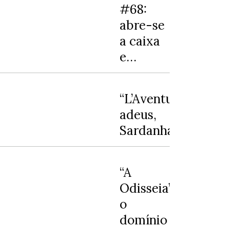
#68:
abre-se
a caixa
e…
“L’Aventura”:
adeus,
Sardanha!
“A
Odisseia”:
o
domínio