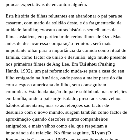
poucas expectativas de encontrar alguém.
Esta história de filhas relutantes em abandonar o pai para se
casarem, com medo da solidão deste, e da fragmentação da
unidade familiar, evocam outras histórias semelhantes de
filmes asiáticos, em particular de certos filmes de Ozu. Mas
antes de destacar essa comparação redutora, será mais
importante olhar para a importância da comida como ritual de
família, como factor de união e desunião, algo muito presente
nos primeiros filmes de Ang Lee. Em
Tui shou
(Pushing
Hands, 1992), um pai reformado muda-se para a casa do seu
filho emigrado na América, onde passa a maior parte do dia
com a esposa americana do filho, sem conseguirem
comunicar. Esta inadaptação do pai é sublinhada nas refeições
em família, onde o pai surge isolado, preso aos seus velhos
hábitos alimentares, mas se as refeições são factor de
desunião com o novo mundo, surgem também como factor de
aproximação quando descobre outros companheiros
emigrados, e mais velhos como ele, que respeitam a
importância da refeição. No filme seguinte,
Xi yan
(O
Banquete de Casamento, 1993), um taiwanês emigrado nos