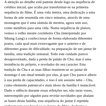
A atenção ao detalhe está patente desde logo na
sequência
de
créditos inicial, que acaba por transformar-se na primeira
sequência do filme. É uma vida inteira, uma dedicação a uma
forma de arte resumida em cinco minutos, através de uma
montagem que é uma súmula de mestria, agora sem uso,
como metáfora para uma vida. Numa sequência de planos,
vemos o velho mestre cozinheiro Chu (interpretado por
Sihung Lung) a confeccionar de forma elaborada diferentes
pratos, cada qual mais extravagante que o anterior e de
diferentes graus de dificuldade, na preparação de um jantar de
família, uma tradição semanal. Todo este cuidado parece
desaproveitado, dada a perda de palato de Chu, mas é uma
insistência do próprio, e revelador do seu caracter. Esta
tradição de Chu e as suas filhas reunirem-se ao jantar de
domingo é um ritual temido por elas, já que Chu parece alheio
à sua perda de capacidades, e isso é um assunto tabu – Chu,
como elemento patriarcal e mais idoso da família é inatacável.
Dado o silêncio durante essas refeições ser, não raras vezes,
interrompido por alguém para revelar novidades que abalam
as bases desta família, esta sequência do jantar é repetida