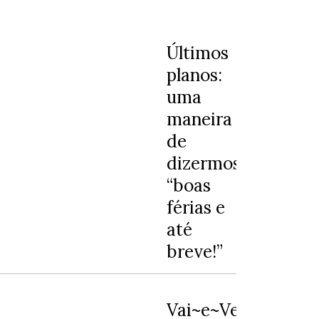
Últimos
planos:
uma
maneira
de
dizermos
“boas
férias e
até
breve!”
Vai~e~Vem