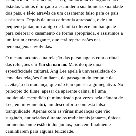
Estados Unidos é forçado a esconder a sua homossexualidade
dos pais, e fá-lo através de um casamento falso para os pais
assistirem. Depois de uma cerimónia apressada, e de um
pequeno jantar, um amigo de família oferece um banquete
para celebrar o casamento de forma apropriada, e assistimos a
um festim extravagante, que terá repercussões nas
personagens envolvidas.
O mesmo acontece na relação das personagens com o ritual
das refeições em
Yin shi nan nu
. Mais do que uma
especificidade cultural, Ang Lee apela à universalidade do
tema das relações familiares, da passagem do tempo e da
aceitação da mudança, que não tem que ser algo negativo. No
princípio do filme, apesar da aparente calma, há uma
inquietude escondida (e mimetizada por vezes pela câmara de
Lee, em movimento), um desconforto com esta falsa
tranquilidade. Apenas com as várias mudanças que vão
surgindo, anunciadas durante os tradicionais jantares, únicos
momentos onde estão todos juntos, parecem finalmente
caminharem para alguma felicidade.