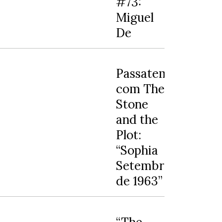
#73:
Miguel
De
Passatempo
com The
Stone
and the
Plot:
“Sophia
Setembro
de 1963”
“The