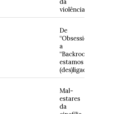
da
violência
De
“Obsession”
a
“Backrooms”:
estamos
(des)ligados
Mal-
estares
da