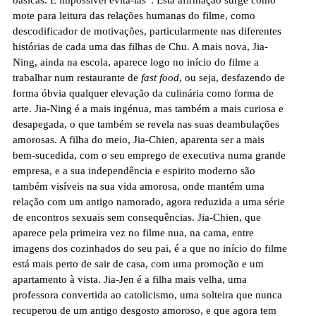
básicas. É impossível evitá-las”. Esta afirmação surge como
mote para leitura das relações humanas do filme, como
descodificador de motivações, particularmente nas diferentes
histórias de cada uma das filhas de Chu. A mais nova, Jia-
Ning, ainda na escola, aparece logo no início do filme a
trabalhar num restaurante de
fast food
, ou seja, desfazendo de
forma óbvia qualquer elevação da culinária como forma de
arte. Jia-Ning é a mais ingénua, mas também a mais curiosa e
desapegada, o que também se revela nas suas deambulações
amorosas. A filha do meio, Jia-Chien, aparenta ser a mais
bem-sucedida, com o seu emprego de executiva numa grande
empresa, e a sua independência e espirito moderno são
também visíveis na sua vida amorosa, onde mantém uma
relação com um antigo namorado, agora reduzida a uma série
de encontros sexuais sem consequências. Jia-Chien, que
aparece pela primeira vez no filme nua, na cama, entre
imagens dos cozinhados do seu pai, é a que no início do filme
está mais perto de sair de casa, com uma promoção e um
apartamento à vista. Jia-Jen é a filha mais velha, uma
professora convertida ao catolicismo, uma solteira que nunca
recuperou de um antigo desgosto amoroso, e que agora tem