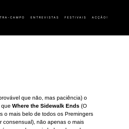
TRA-CAMPO
ENTREVISTAS
FESTIVAIS
ACÇÃO!
5
 provável que não, mas paciência) o
: que
Where the Sidewalk Ends
(O
as o mais belo de todos os Premingers
er consensual), não apenas o mais