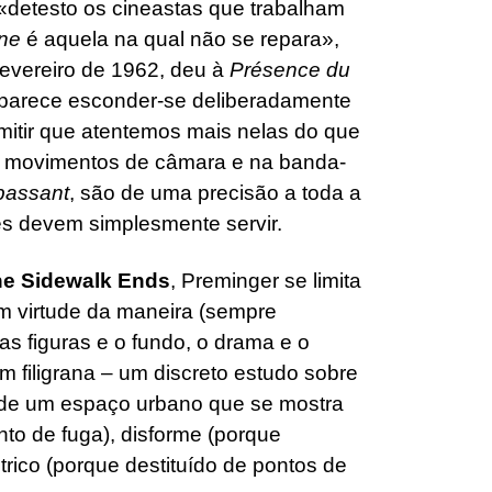
«detesto os cineastas que trabalham
ne
é aquela na qual não se repara»,
Fevereiro de 1962, deu à
Présence du
r parece esconder-se deliberadamente
itir que atentemos mais nelas do que
s movimentos de câmara e na banda-
passant
, são de uma precisão a toda a
es devem simplesmente servir.
he Sidewalk Ends
, Preminger se limita
 em virtude da maneira (sempre
 as figuras e o fundo, o drama e o
em filigrana – um discreto estudo sobre
 de um espaço urbano que se mostra
nto de fuga), disforme (porque
ntrico (porque destituído de pontos de