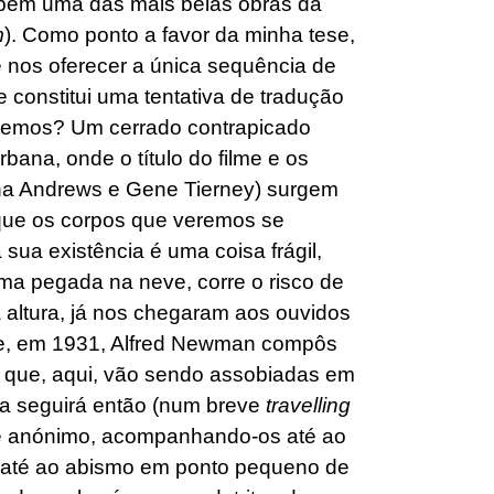
bém uma das mais belas obras da
m
). Como ponto a favor da minha tese,
e nos oferecer a única sequência de
 constitui uma tentativa de tradução
e temos? Um cerrado contrapicado
bana, onde o título do filme e os
ana Andrews e Gene Tierney) surgem
 que os corpos que veremos se
ua existência é uma coisa frágil,
ma pegada na neve, corre o risco de
a altura, já nos chegaram aos ouvidos
, em 1931, Alfred Newman compôs
e que, aqui, vão sendo assobiadas em
ra seguirá então (num breve
travelling
te anónimo, acompanhando-os até ao
: até ao abismo em ponto pequeno de