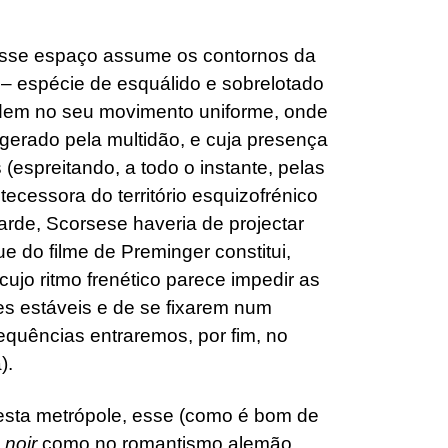
 esse espaço assume os contornos da
 – espécie de esquálido e sobrelotado
ndem no seu movimento uniforme, onde
gerado pela multidão, e cuja presença
(espreitando, a todo o instante, pelas
ecessora do território esquizofrénico
tarde, Scorsese haveria de projectar
e do filme de Preminger constitui,
ujo ritmo frenético parece impedir as
s estáveis e de se fixarem num
equências entraremos, por fim, no
).
esta metrópole, esse (como é bom de
m noir
como no romantismo alemão,