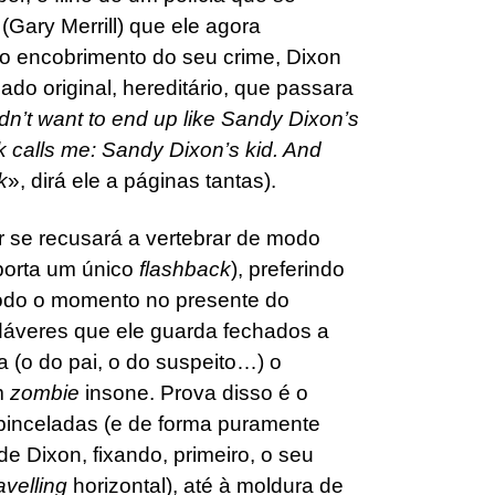
Gary Merrill) que ele agora
o encobrimento do seu crime, Dixon
do original, hereditário, que passara
idn’t want to end up like Sandy Dixon’s
 calls me: Sandy Dixon’s kid. And
k
», dirá ele a páginas tantas).
 se recusará a vertebrar de modo
porta um único
flashback
), preferindo
todo o momento no presente do
adáveres que ele guarda fechados a
 (o do pai, o do suspeito…) o
m
zombie
insone. Prova disso é o
pinceladas (e de forma puramente
de Dixon, fixando, primeiro, o seu
avelling
horizontal), até à moldura de