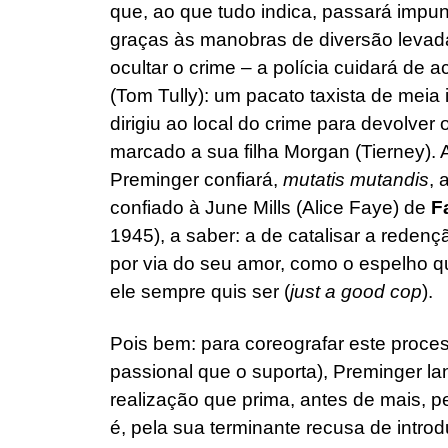
que, ao que tudo indica, passará impu
graças às manobras de diversão levada
ocultar o crime – a polícia cuidará de 
(Tom Tully): um pacato taxista de meia
dirigiu ao local do crime para devolver
marcado a sua filha Morgan (Tierney). A
Preminger confiará,
mutatis mutandis
, 
confiado à June Mills (Alice Faye) de
F
1945), a saber: a de catalisar a redenç
por via do seu amor, como o espelho qu
ele sempre quis ser (
just a good cop
).
Pois bem: para coreografar este proce
passional que o suporta), Preminger l
realização que prima, antes de mais, pe
é, pela sua terminante recusa de introdu