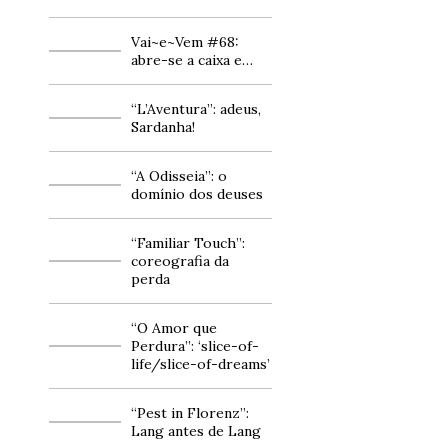
Vai~e~Vem #68:
abre-se a caixa e…
“L’Aventura”: adeus,
Sardanha!
“A Odisseia”: o
domínio dos deuses
“Familiar Touch”:
coreografia da
perda
“O Amor que
Perdura”: ‘slice-of-
life/slice-of-dreams’
“Pest in Florenz”:
Lang antes de Lang