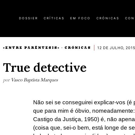
DOSSIER
CRÍTICAS
EM FOCO
CRÓNICAS
CON
12 DE JULHO, 201
«ENTRE PARÊNTESIS»
CRÓNICAS
·
True detective
por
Vasco Baptista Marques
Não sei se conseguirei explicar-vos (é
que para mim é óbvio, nomeadamente
Castigo da Justiça, 1950) é, não apen
(coisa que, sei-o bem, está longe de s