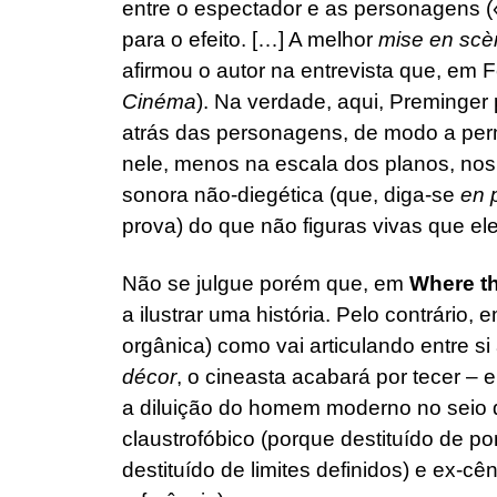
entre o espectador e as personagens (
para o efeito. […] A melhor
mise en scè
afirmou o autor na entrevista que, em 
Cinéma
). Na verdade, aqui, Preminge
atrás das personagens, de modo a perm
nele, menos na escala dos planos, no
sonora não-diegética (que, diga-se
en 
prova) do que não figuras vivas que el
Não se julgue porém que, em
Where t
a ilustrar uma história. Pelo contrário,
orgânica) como vai articulando entre si
décor
, o cineasta acabará por tecer – 
a diluição do homem moderno no seio
claustrofóbico (porque destituído de po
destituído de limites definidos) e ex-cê