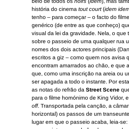
belo de todos os
noirs
(
idem
), mas tam
história do cinema
tout court
(
idem ide
tenho – para começar – o facto do film
genérico (de entre as que conheço) que
visual da lei da gravidade. Nela, o qu
sobre o passeio de uma qualquer rua ur
nomes dos dois actores principais (D
escritos a giz – como quem nos avisa
encontram amarrados ao chão, e que a s
que, como uma inscrição na areia ou u
ser apagada a todo o instante. Por est
as notas do refrão da
Street Scene
que
para o filme homónimo de King Vidor, 
off
. Transportada pela canção, a câma
horizontal) os passos de um transeun
lugar em que o passeio acaba, leia-se