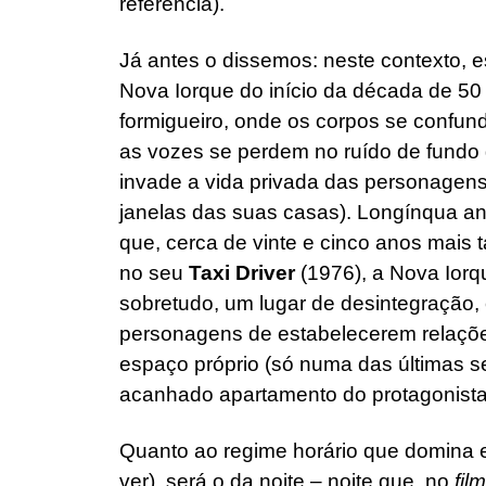
referência).
Já antes o dissemos: neste contexto,
Nova Iorque do início da década de 50
formigueiro, onde os corpos se confu
as vozes se perdem no ruído de fundo 
invade a vida privada das personagens 
janelas das suas casas). Longínqua ant
que, cerca de vinte e cinco anos mais 
no seu
Taxi Driver
(1976), a Nova Iorqu
sobretudo, um lugar de desintegração, c
personagens de estabelecerem relaçõe
espaço próprio (só numa das últimas s
acanhado apartamento do protagonista
Quanto ao regime horário que domina 
ver), será o da noite – noite que, no
fil