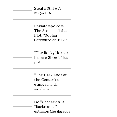
Steal a Still #73:
Miguel De
Passatempo com
The Stone and the
Plot: “Sophia
Setembro de 1963”
“The Rocky Horror
Picture Show”: “It’s
just”
“The Dark Knot at
the Center”: a
etnografia da
violência
De “Obsession” a
“Backrooms”:
estamos (des)ligados