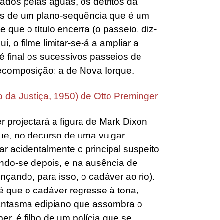
ados pelas águas, os detritos da
vés de um plano-sequência que é um
 que o título encerra (o passeio, diz-
ui, o filme limitar-se-á a ampliar a
é final os sucessivos passeios de
composição: a de Nova Iorque.
 projectará a figura de Mark Dixon
ue, no decurso de uma vulgar
ar acidentalmente o principal suspeito
ando-se depois, e na ausência de
nçando, para isso, o cadáver ao rio).
é que o cadáver regresse à tona,
fantasma edipiano que assombra o
er, é filho de um polícia que se