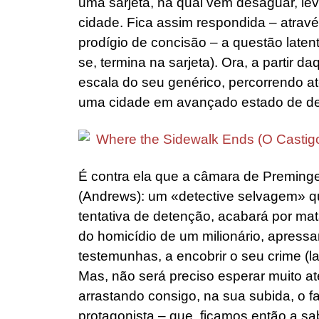
uma sarjeta, na qual vêm desaguar, lev
cidade. Fica assim respondida – atra
prodígio de concisão – a questão latente
se, termina na sarjeta). Ora, a partir daq
escala do seu genérico, percorrendo at
uma cidade em avançado estado de de
É contra ela que a câmara de Preminger
(Andrews): um «detective selvagem» q
tentativa de detenção, acabará por mat
do homicídio de um milionário, apress
testemunhas, a encobrir o seu crime (la
Mas, não será preciso esperar muito at
arrastando consigo, na sua subida, o 
protagonista – que, ficamos então a sab