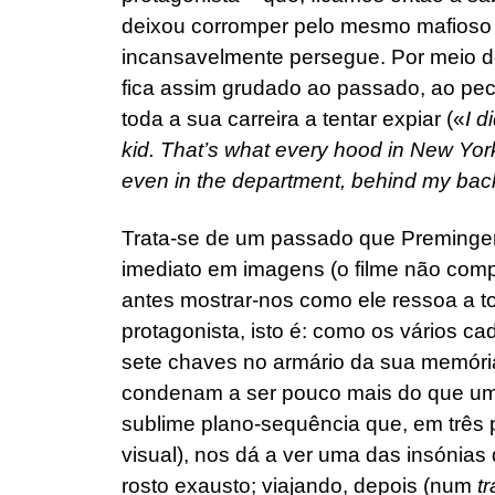
deixou corromper pelo mesmo mafioso (
incansavelmente persegue. Por meio d
fica assim grudado ao passado, ao peca
toda a sua carreira a tentar expiar («
I d
kid.
That’s what every hood in New York
even in the department, behind my bac
Trata-se de um passado que Preminger
imediato em imagens (o filme não com
antes mostrar-nos como ele ressoa a 
protagonista, isto é: como os vários c
sete chaves no armário da sua memória
condenam a ser pouco mais do que u
sublime plano-sequência que, em três 
visual), nos dá a ver uma das insónias 
rosto exausto; viajando, depois (num
tr