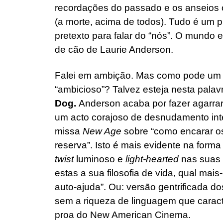
recordações do passado e os anseios o
(a morte, acima de todos). Tudo é um pr
pretexto para falar do “nós”. O mundo 
de cão de Laurie Anderson.
Falei em ambição. Mas como pode um fi
“ambicioso”? Talvez esteja nesta palavr
Dog.
Anderson acaba por fazer agarrar 
um acto corajoso de desnudamento int
missa
New Age
sobre “como encarar os
reserva”. Isto é mais evidente na fo
twist
luminoso e
light-hearted
nas suas 
estas a sua filosofia de vida, qual ma
auto-ajuda”. Ou: versão gentrificada d
sem a riqueza de linguagem que caract
proa do New American Cinema.