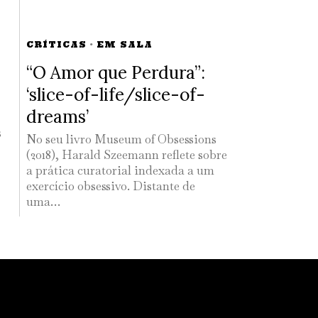
CRÍTICAS
·
EM SALA
“O Amor que Perdura”:
‘slice-of-life/slice-of-
dreams’
s
No seu livro Museum of Obsessions
(2018), Harald Szeemann reflete sobre
a prática curatorial indexada a um
exercício obsessivo. Distante de
uma…