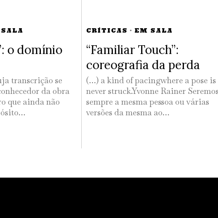
 SALA
CRÍTICAS
·
EM SALA
”: o domínio
“Familiar Touch”:
coreografia da perda
ja transcrição se
(…) a kind of pacingwhere a pose is
conhecedor da obra
never struck.Yvonne Rainer Seremo
ro que ainda não
sempre a mesma pessoa ou várias
pósito…
versões da mesma ao…