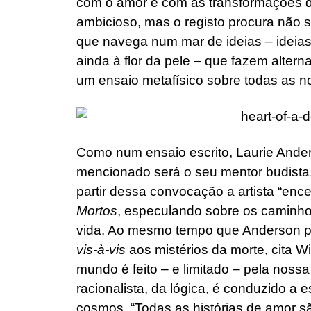
com o amor e com as transformações
ambicioso, mas o registo procura não s
que navega num mar de ideias – idei
ainda à flor da pele – que fazem alterna
um ensaio metafísico sobre todas as n
Como num ensaio escrito, Laurie Ander
mencionado será o seu mentor budista,
partir dessa convocação a artista “e
Mortos
, especulando sobre os caminho
vida. Ao mesmo tempo que Anderson pr
vis-à-vis
aos mistérios da morte, cita W
mundo é feito – e limitado – pela nossa
racionalista, da lógica, é conduzido a
cosmos. “Todas as histórias de amor são