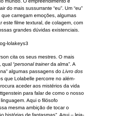
 do mundo. O empreendimento é
air do mais sussurrante “eu”. Um “eu”
as que carregam emoções, algumas
r este filme textural, de colagem, com
ossas grandes dúvidas existenciais.
son cita os seus mestres. O mais
 qual “
personal trainer
da alma”. A
ncena” algumas passagens do
Livro dos
s que Lolabelle percorre no além-
ocura aceder aos mistérios da vida
ittgenstein para falar de como o nosso
 linguagem. Aqui o filósofo
 essa mesma ambição de tocar o
 histórias de fantasmas”. Aqui – leia-