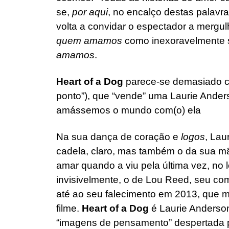
se,
por aqui
, no encalço destas palavr
volta a convidar o espectador a mergu
quem amamos
como inexoravelmente 
amamos
.
Heart of a Dog
parece-se demasiado c
ponto”), que “vende” uma Laurie Ande
amássemos o mundo com(o) ela
Na sua dança de coração e
logos
, Lau
cadela, claro, mas também o da sua mã
amar quando a viu pela última vez, no l
invisivelmente, o de Lou Reed, seu co
até ao seu falecimento em 2013, que me
filme.
Heart of a Dog
é Laurie Anderso
“imagens de pensamento” despertada p