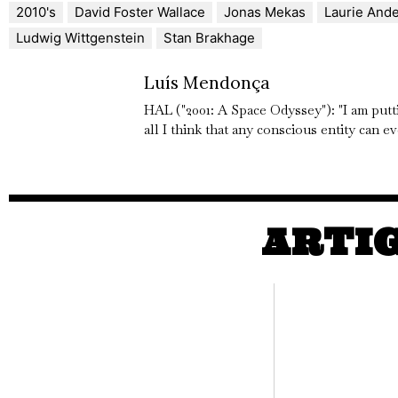
2010's
David Foster Wallace
Jonas Mekas
Laurie And
Ludwig Wittgenstein
Stan Brakhage
Luís Mendonça
HAL ("2001: A Space Odyssey"): "I am putti
all I think that any conscious entity can e
ARTI