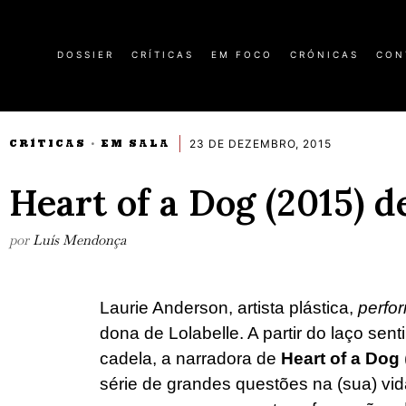
DOSSIER
CRÍTICAS
EM FOCO
CRÓNICAS
CON
23 DE DEZEMBRO, 2015
CRÍTICAS
EM SALA
·
Heart of a Dog (2015) 
por
Luís Mendonça
Laurie Anderson, artista plástica,
perfo
dona de Lolabelle. A partir do laço sen
cadela, a narradora de
Heart of a Dog
série de grandes questões na (sua) vida