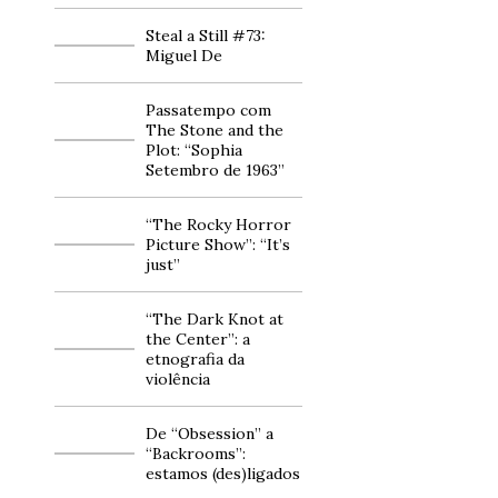
Steal a Still #73:
Miguel De
Passatempo com
The Stone and the
Plot: “Sophia
Setembro de 1963”
“The Rocky Horror
Picture Show”: “It’s
just”
“The Dark Knot at
the Center”: a
etnografia da
violência
De “Obsession” a
“Backrooms”:
estamos (des)ligados