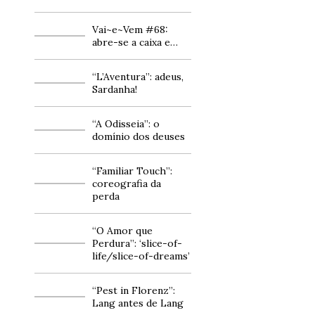
Vai~e~Vem #68:
abre-se a caixa e…
“L’Aventura”: adeus,
Sardanha!
“A Odisseia”: o
domínio dos deuses
“Familiar Touch”:
coreografia da
perda
“O Amor que
Perdura”: ‘slice-of-
life/slice-of-dreams’
“Pest in Florenz”:
Lang antes de Lang