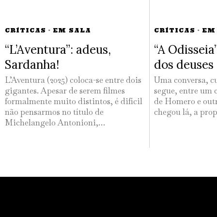
CRÍTICAS
·
EM SALA
CRÍTICAS
·
EM
“L’Aventura”: adeus,
“A Odisseia
Sardanha!
dos deuses
L’Aventura (2025) coloca-se entre dois
Uma conversa, cu
gigantes. Apesar de serem filmes
segue, entre um 
formalmente muito distintos, é difícil
de Homero e out
não pensarmos no título de
chegou lá, a pro
Michelangelo Antonioni,…