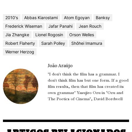
2010's
Abbas Kiarostami
Atom Egoyan
Banksy
Frederick Wiseman
Jafar Panahi
Jean Rouch
Jia Zhangke
Lionel Rogosin
Orson Welles
Robert Flaherty
Sarah Polley
Shôhei Imamura
Werner Herzog
João Araújo
"I don't think the film has a grammar. I
don't think film has but one form. If a good
film results, then that film has created its
own grammar" Yasujiro Ozu in "Ozu and
The Poetics of Cinema", David Bordwell