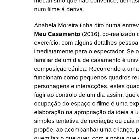
mecanismo que não convence, demasiad
num filme à deriva.
Anabela Moreira tinha dito numa entrevi
Meu Casamento
(2016), co-realizado
exercício, com alguns detalhes pessoa
imediatamente para o espectador. Se o t
familiar de um dia de casamento é unive
composição cénica. Recorrendo a uma s
funcionam como pequenos quadros rep
personagens e interacções, estes quad
fugir ao controlo de um dia assim, que 
ocupação do espaço o filme é uma expe
elaboração na apropriação da ideia a 
simples tentativa de recriação ou caia 
propõe, ao acompanhar uma criança, par
quem faz o que quer, com a noiva que e