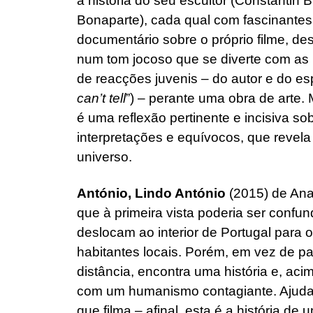
a história do seu escultor (Constantin B
Bonaparte), cada qual com fascinante
documentário sobre o próprio filme, des
num tom jocoso que se diverte com a
de reacções juvenis – do autor e do es
can’t tell
”) – perante uma obra de arte
é uma reflexão pertinente e incisiva sob
interpretações e equívocos, que revela
universo.
António, Lindo António
(2015) de An
que à primeira vista poderia ser confu
deslocam ao interior de Portugal para 
habitantes locais. Porém, em vez de pa
distância, encontra uma história e, aci
com um humanismo contagiante. Ajudad
que filma – afinal, esta é a história de