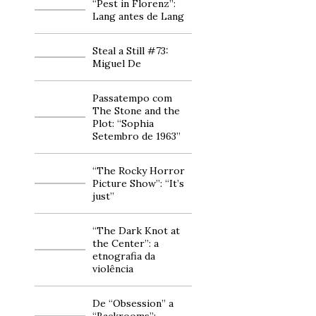
“Pest in Florenz”:
Lang antes de Lang
Steal a Still #73:
Miguel De
Passatempo com
The Stone and the
Plot: “Sophia
Setembro de 1963”
“The Rocky Horror
Picture Show”: “It’s
just”
“The Dark Knot at
the Center”: a
etnografia da
violência
De “Obsession” a
“Backrooms”: