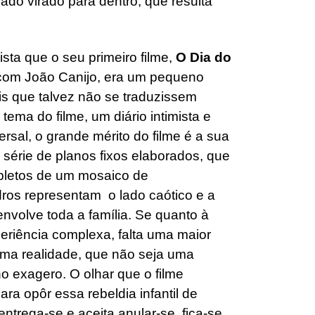
o virado para dentro, que resulta
sta que o seu primeiro filme,
O Dia do
 com João Canijo, era um pequeno
is que talvez não se traduzissem
ema do filme, um diário intimista e
rsal, o grande mérito do filme é a sua
érie de planos fixos elaborados, que
letos de um mosaico de
ros representam o lado caótico e a
envolve toda a família. Se quanto à
riência complexa, falta uma maior
uma realidade, que não seja uma
no exagero. O olhar que o filme
a opôr essa rebeldia infantil de
ntrega-se e aceita anular-se, fica-se