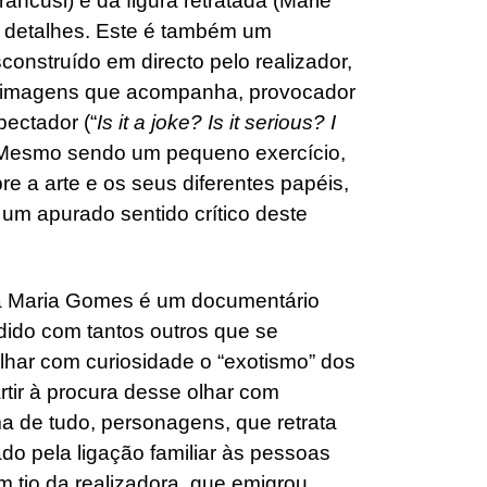
rancusi) e da figura retratada (Marie
s detalhes. Este é também um
construído em directo pelo realizador,
s imagens que acompanha, provocador
pectador (“
Is it a joke? Is it serious? I
. Mesmo sendo um pequeno exercício,
re a arte e os seus diferentes papéis,
 um apurado sentido crítico deste
a Maria Gomes é um documentário
ndido com tantos outros que se
olhar com curiosidade o “exotismo” dos
rtir à procura desse olhar com
ma de tudo, personagens, que retrata
o pela ligação familiar às pessoas
 um tio da realizadora, que emigrou