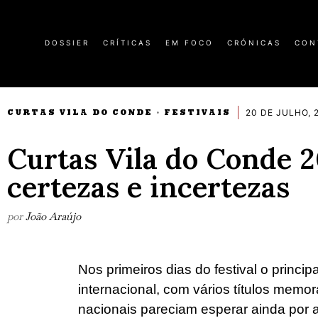
DOSSIER
CRÍTICAS
EM FOCO
CRÓNICAS
CON
20 DE JULHO, 
CURTAS VILA DO CONDE
FESTIVAIS
·
Curtas Vila do Conde 2
certezas e incertezas
por
João Araújo
Nos primeiros dias do festival o princip
internacional, com vários títulos memor
nacionais pareciam esperar ainda por al