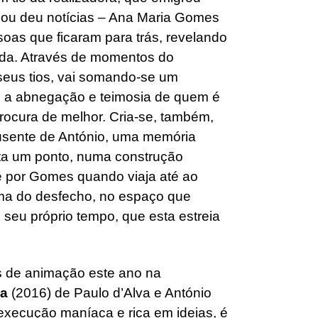
u ou deu notícias – Ana Maria Gomes
oas que ficaram para trás, revelando
vada. Através de momentos do
 seus tios, vai somando-se um
te a abnegação e teimosia de quem é
rocura de melhor. Cria-se, também,
ausente de António, uma memória
ta um ponto, numa construção
te por Gomes quando viaja até ao
orma do desfecho, no espaço que
seu próprio tempo, que esta estreia
s de animação este ano na
ha
(2016) de Paulo d’Alva e António
execução maníaca e rica em ideias, é