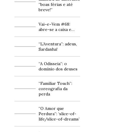
“boas férias e até
breve!”
Vai~e~Vem #68:
abre-se a caixa e…
“L’Aventura”: adeus,
Sardanha!
“A Odisseia”: o
domínio dos deuses
“Familiar Touch”:
coreografia da
perda
“O Amor que
Perdura”: ‘slice-of-
life/slice-of-dreams’