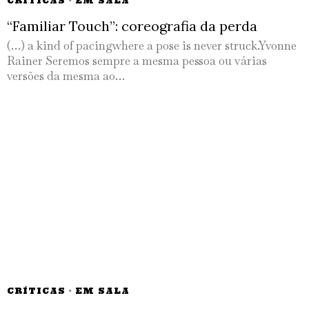
CRÍTICAS
·
EM SALA
“Familiar Touch”: coreografia da perda
(…) a kind of pacingwhere a pose is never struck.Yvonne
Rainer Seremos sempre a mesma pessoa ou várias
versões da mesma ao…
CRÍTICAS
·
EM SALA