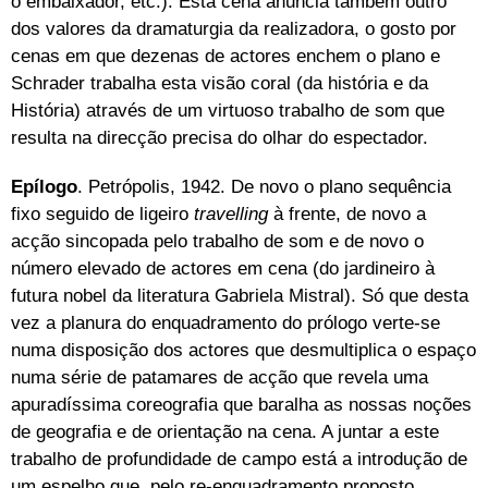
o embaixador, etc.). Esta cena anuncia também outro
dos valores da dramaturgia da realizadora, o gosto por
cenas em que d
ezenas de actores enchem o plano e
Schrader trabalha esta visão coral (da história e da
História) através de um virtuoso trabalho de som que
resulta na direcção
precisa do olhar do espectador.
Epílogo
.
Petrópolis, 1942.
De novo o plano sequência
fixo seguido de ligeiro
travelling
à frente, d
e novo a
acção sincopada pelo trabalho de som e d
e novo o
número elevado de actores em cena (do jardineiro à
futura nobel da literatura Gabriela Mistral). Só que desta
vez a planura do enquadramento do prólogo verte-se
numa
disposição dos actores que desmultiplica o espaço
numa série de patamares de acção que revela uma
apuradíssima coreografia que baralha as nossas noções
de geografia e de orientação na cena. A juntar a este
trabalho de profundidade de campo está a introdução de
um espelho que, pelo re-enquadramento proposto