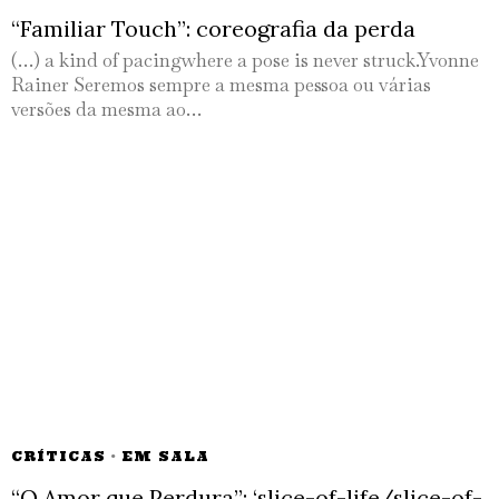
“Familiar Touch”: coreografia da perda
(…) a kind of pacingwhere a pose is never struck.Yvonne
Rainer Seremos sempre a mesma pessoa ou várias
versões da mesma ao…
CRÍTICAS
·
EM SALA
“O Amor que Perdura”: ‘slice-of-life/slice-of-