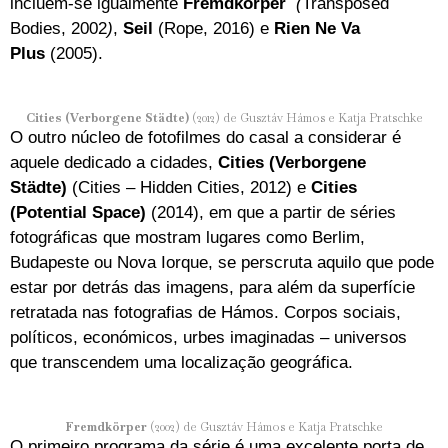
incluem-se igualmente
Fremdkörper
(
Transposed
Bodies, 2002
)
,
Seil
(Rope, 2016) e
Rien Ne Va
Plus
(2005).
Cities (Verborgene Städte)
(2012) de Gusztáv Hámos e Katja Pratschke
O outro núcleo de fotofilmes do casal a considerar é
aquele dedicado a cidades,
Cities (Verborgene
Städte)
(Cities – Hidden Cities, 2012) e
Cities
(Potential Space)
(2014), em que a partir de séries
fotográficas que mostram lugares como Berlim,
Budapeste ou Nova Iorque, se perscruta aquilo que pode
estar por detrás das imagens, para além da superfície
retratada nas fotografias de Hámos. Corpos sociais,
políticos, económicos, urbes imaginadas – universos
que transcendem uma localização geográfica.
Fremdkörper
(2002) de Gusztáv Hámos e Katja Pratschke
O primeiro programa da série é uma excelente porta de