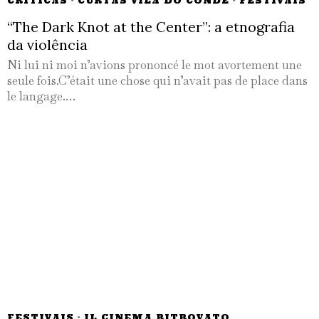
CRÍTICAS
·
CURTAS VILA DO CONDE
·
FESTIVAIS
“The Dark Knot at the Center”: a etnografia
da violência
Ni lui ni moi n’avions prononcé le mot avortement une
seule fois.C’était une chose qui n’avait pas de place dans
le langage.…
FESTIVAIS
·
IL CINEMA RITROVATO