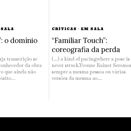
 SALA
CRÍTICAS
·
EM SALA
”: o domínio
“Familiar Touch”:
coreografia da perda
ja transcrição se
(…) a kind of pacingwhere a pose is
conhecedor da obra
never struck.Yvonne Rainer Seremo
ro que ainda não
sempre a mesma pessoa ou várias
pósito…
versões da mesma ao…