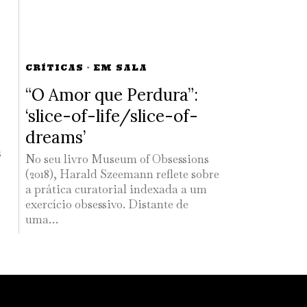
CRÍTICAS
·
EM SALA
“O Amor que Perdura”:
‘slice-of-life/slice-of-
dreams’
s
No seu livro Museum of Obsessions
(2018), Harald Szeemann reflete sobre
a prática curatorial indexada a um
exercício obsessivo. Distante de
uma…