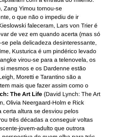
, Zang Yimou tornou-se
ente, o que não o impediu de ir
ieslowski faleceram, Lars von Trier é
óvar de vez em quando acerta (mas só
se pela delicadeza desinteressante,
ilme, Kusturica é um pindérico levado
gke virou-se para a telenovela, os
si mesmos e os Dardenne estão
Leigh, Moretti e Tarantino são a
 tem mais que fazer assim como o
h: The Art Life
(David Lynch: The Art
en, Olivia Neergaard-Holm e Rick
a certa altura se desviou pelos
u três décadas a conseguir voltas
lescente-jovem-adulto que outrora
a perspectiva de quem olha para trás