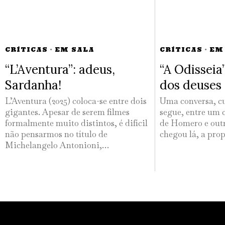
CRÍTICAS
·
EM SALA
CRÍTICAS
·
EM
“L’Aventura”: adeus,
“A Odisseia
Sardanha!
dos deuses
L’Aventura (2025) coloca-se entre dois
Uma conversa, cu
gigantes. Apesar de serem filmes
segue, entre um 
formalmente muito distintos, é difícil
de Homero e out
não pensarmos no título de
chegou lá, a pro
Michelangelo Antonioni,…