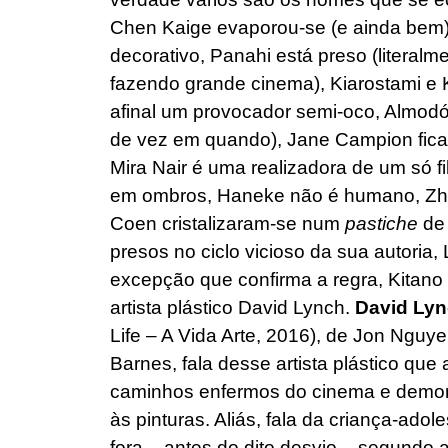
Chen Kaige evaporou-se (e ainda bem)
decorativo, Panahi está preso (literalm
fazendo grande cinema), Kiarostami e K
afinal um provocador semi-oco, Almod
de vez em quando), Jane Campion fica-
Mira Nair é uma realizadora de um só f
em ombros, Haneke não é humano, Zhan
Coen cristalizaram-se num
pastiche
de 
presos no ciclo vicioso da sua autoria, 
excepção que confirma a regra, Kitano
artista plástico David Lynch.
David Lync
Life – A Vida Arte, 2016), de Jon Nguy
Barnes, fala desse artista plástico que 
caminhos enfermos do cinema e demoro
às pinturas. Aliás, fala da criança-ado
fora – antes do dito desvio – segundo 