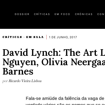
DOSSIER
CRÍTICAS
EM FOCO
CRÓNICAS
CON
1 DE JUNHO, 2017
CRÍTICAS
EM SALA
·
David Lynch: The Art Li
Nguyen, Olivia Neerga
Barnes
por
Ricardo Vieira Lisboa
Fala-se amiúde da falência da vaga d
verdade vários são os nomes que se ec