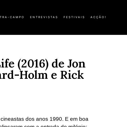
TRA-CAMPO
ENTREVISTAS
FESTIVAIS
ACÇÃO!
fe (2016) de Jon
ard-Holm e Rick
e cineastas dos anos 1990. E em boa
lipsaram com a entrada do milénio: