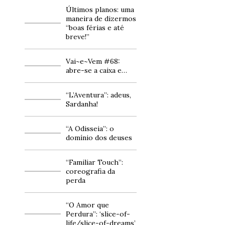
Últimos planos: uma
maneira de dizermos
“boas férias e até
breve!”
Vai~e~Vem #68:
abre-se a caixa e…
“L’Aventura”: adeus,
Sardanha!
“A Odisseia”: o
domínio dos deuses
“Familiar Touch”:
coreografia da
perda
“O Amor que
Perdura”: ‘slice-of-
life/slice-of-dreams’