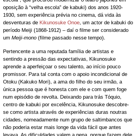
oposição à “velha escola” de kabuki) dos anos 1920-
1930, sem experiência prévia no cinema, dá vida às
desventuras de
Kikunosuke Onoe
, um actor de kabuki do
período Meiji (1868-1912) – daí o filme ser considerado
um
Meiji-mono
(filme passado nesse tempo).
Pertencente a uma reputada família de artistas e
sentindo a pressão das expectativas, Kikunosuke
aprende a aperfeiçoar o seu talento, ao início pouco
promissor. Para tal conta com o apoio incondicional de
Otoku (Kakuko Mori), a ama do filho do seu irmão, a
única pessoa que é honesta com ele e com quem foge
num episódio de revolta. Deixando para trás Tóquio,
centro de kabuki por excelência, Kikunosuke descobre-
se como artista através de experiências duras noutras
cidades, nomeadamente num grupo de saltimbancos que
não poderia estar mais longe da vida fácil que antes
levava. As dificuldades valem a pena, porque fazem dele