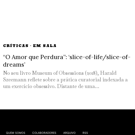
CRÍTICAS
·
EM SALA
“O Amor que Perdura”: ‘slice-of-life/slice-of-
dreams’
No seu livro Museum of Obsessions (2018), Harald
Szeemann reflete sobre a prática curatorial indexada a
um exercício obsessivo. Distante de uma…
QUEM SOMOS
COLABORADORES
ARQUIVO
RSS