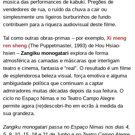
música das performances de kabuki. Pregões de
vendedores de rua, o ruído da chuva a cair ou
simplesmente uns ligeiros burburinhos de fundo
contribuem para a riqueza audiovisual deste filme.
Tal como outras obras-primas – por exemplo,
Xi meng
ren sheng
(The Puppetmaster, 1993) de Hou Hsiao-
hsien –
Zangiku monogatari
explora de forma
atmosférica as camadas e máscaras que interligam
teatro e cinema, fantasia e “real”. O resultado é um filme
de esplendorosa beleza visual, força emotiva e alguma
ambiguidade política que continuam a captar
admiradores muitas décadas depois da sua feitura. O
ciclo no Espaço Nimas e no Teatro Campo Alegre
permite agora (re)descobri-lho em ecrãs à medida da
sua grandeza.
Zangiku monogatari passa no Espaço Nimas nos dias 4,
5, 9, 10, 15, 18 e 21 de Junho e no Teatro Campo Alegre