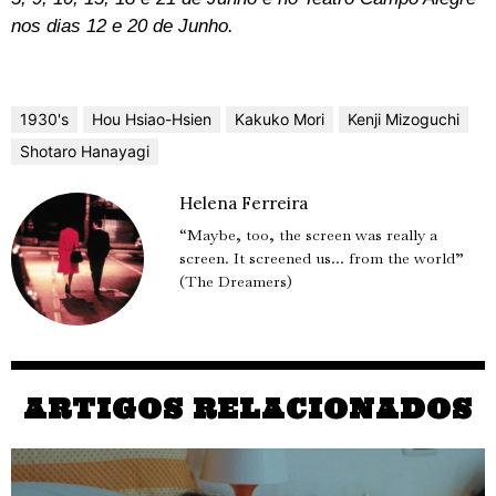
nos dias 12 e 20 de Junho.
1930's
Hou Hsiao-Hsien
Kakuko Mori
Kenji Mizoguchi
Shotaro Hanayagi
Helena Ferreira
“Maybe, too, the screen was really a
screen. It screened us... from the world”
(The Dreamers)
ARTIGOS RELACIONADOS