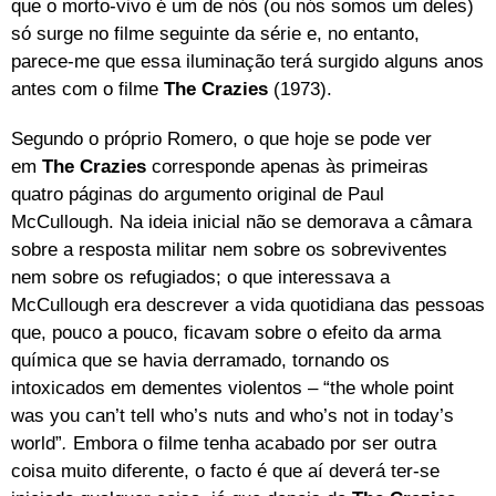
que o morto-vivo é um de nós (ou nós somos um deles)
só surge no filme seguinte da série e, no entanto,
parece-me que essa iluminação terá surgido alguns anos
antes com o filme
The Crazies
(1973).
Segundo o próprio Romero, o que hoje se pode ver
em
The Crazies
corresponde apenas às primeiras
quatro páginas do argumento original de Paul
McCullough. Na ideia inicial não se demorava a câmara
sobre a resposta militar nem sobre os sobreviventes
nem sobre os refugiados; o que interessava a
McCullough era descrever a vida quotidiana das pessoas
que, pouco a pouco, ficavam sobre o efeito da arma
química que se havia derramado, tornando os
intoxicados em dementes violentos – “the whole point
was you can’t tell who’s nuts and who’s not in today’s
world”
.
Embora o filme tenha acabado por ser outra
coisa muito diferente, o facto é que aí deverá ter-se