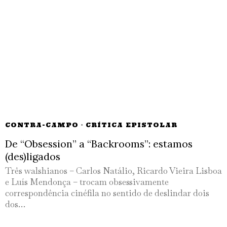
CONTRA-CAMPO
·
CRÍTICA EPISTOLAR
De “Obsession” a “Backrooms”: estamos
(des)ligados
Três walshianos – Carlos Natálio, Ricardo Vieira Lisboa
e Luís Mendonça – trocam obsessivamente
correspondência cinéfila no sentido de deslindar dois
dos…