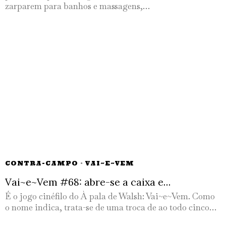
zarparem para banhos e massagens,…
CONTRA-CAMPO
·
VAI~E~VEM
Vai~e~Vem #68: abre-se a caixa e…
É o jogo cinéfilo do À pala de Walsh: Vai~e~Vem. Como
o nome indica, trata-se de uma troca de ao todo cinco…