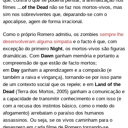
que, contra o que se poderia pensar, a animalização nos
filmes
…of the Dead
não se faz nos mortos-vivos, mas
sim nos sobreviventes que, deparando-se com o
apocalipse, agem de forma irracional.
Como o próprio Romero admitiu, os zombies
sempre lhe
desenvolveram alguma simpatia
e o facto é que, com
excepção do primeiro
Night
, os mortos-vivos são figuras
dramáticas. Com
Dawn
ganham memória e portanto a
compreensão de que estão de facto mortos;
em
Day
ganham a aprendizagem e a compaixão (e
também a raiva e vingança), tornando-se por isso parte
de um contexto social que os repele; e em
Land of the
Dead
(Terra dos Mortos, 2005) ganham a comunicação e
a capacidade de transmitir conhecimento e com isso (e
com a recusa dos instintos básico, como o medo do
afogamento) arrebatam o paraíso dos humanos
assassinos. Ou seja, se os vivos caminham para o
desespero em cada filme de Romero tornando-se