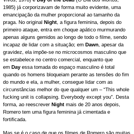
1985) já corporizavam de forma muito evidente, uma
emancipação da mulher proporcional ao tamanho da
praga. No original
Night
, a figura feminina, depois do
primeiro ataque, entra em choque apático murmurando
apenas alguns gemidos ao longo de todo o filme, sendo
incapaz de lidar com a situação; em
Dawn
, apesar da
gravidez, ela impõe-se no microcosmos masculino que
se estabelece no centro comercial, enquanto que
em
Day
essa tomada do espaço masculino é total
quando os homens bloqueiam perante as tensões do fim
do mundo e ela, a mulher, consegue lidar com as
circunstâncias melhor do que qualquer um – “This whole
fucking unit is collapsing. Everybody except you”. Desta
forma, ao reescrever
Night
mais de 20 anos depois,
Romero tem uma figura feminina já cimentada e
fortificada.
Mas se é o caso de que os filmes de Romero são muitas