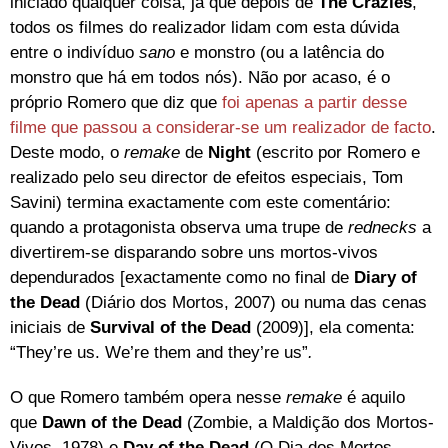
iniciado qualquer coisa, já que depois de
The Crazies
,
todos os filmes do realizador lidam com esta dúvida
entre o indivíduo
sano
e monstro (ou a latência do
monstro que há em todos nós). Não por acaso, é o
próprio Romero que diz que
foi apenas a partir desse
filme que passou a considerar-se um realizador de facto
.
Deste modo, o
remake
de
Night
(escrito por Romero e
realizado pelo seu director de efeitos especiais, Tom
Savini) termina exactamente com este comentário:
quando a protagonista observa uma trupe de
rednecks
a
divertirem-se disparando sobre uns mortos-vivos
dependurados [exactamente como no final de
Diary of
the Dead
(Diário dos Mortos, 2007) ou numa das cenas
iniciais de
Survival of the Dead
(2009)], ela comenta:
“They’re us. We’re them and they’re us”
.
O que Romero também opera nesse
remake
é aquilo
que
Dawn of the Dead
(Zombie, a Maldição dos Mortos-
Vivos, 1978) e
Day of the Dead
(O Dia dos Mortos,