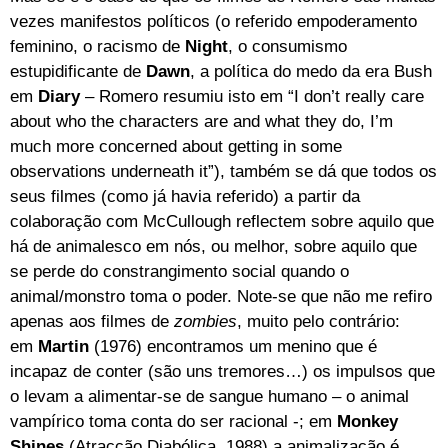
vezes manifestos políticos (o referido empoderamento
feminino, o racismo de
Night
, o consumismo
estupidificante de
Dawn
, a política do medo da era Bush
em
Diary
– Romero resumiu isto em “I don’t really care
about who the characters are and what they do, I’m
much more concerned about getting in some
observations underneath it”), também se dá que todos os
seus filmes (como já havia referido) a partir da
colaboração com McCullough reflectem sobre aquilo que
há de animalesco em nós, ou melhor, sobre aquilo que
se perde do constrangimento social quando o
animal/monstro toma o poder. Note-se que não me refiro
apenas aos filmes de
zombies
, muito pelo contrário:
em
Martin
(1976) encontramos um menino que é
incapaz de conter (são uns tremores…) os impulsos que
o levam a alimentar-se de sangue humano – o animal
vampírico toma conta do ser racional -; em
Monkey
Shines
(Atracção Diabólica, 1988) a animalização é