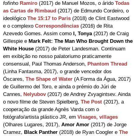
fofinho
Ramiro
(2017) de Manuel Mozos, o árido
Todas
as Cartas de Rimbaud
(2017) de Edmundo Cordeiro, o
ideológico
The 15:17 to Paris
(2018) de Clint Eastwood
e o complexo
Correspondências
(2016) de Rita
Azevedo Gomes. Assim como
I, Tonya
(2017) de Craig
Gillespie e
Mark Felt: The Man Who Brought Down the
White House
(2017) de Peter Landesman. Continuam
em exibição no nosso palatoriumo praticamente
consensual, Paul Thomas Anderson,
Phantom Thread
(Linha Fantasma, 2017), o grande vencedor dos
Óscares,
The Shape of Water
(A Forma da Água, 2017)
de Guillermo del Toro, e ainda o prémio do Júri de
Cannes,
Nelyubov
(2017) de Andrey Zvyagintsev. Ainda
o novo filme de Steven Spielberg,
The Post
(2017), a
cooperação da grande Agnès Varda com o
fotógrafo/artista plástico JR, em
Visages, villages
(Olhares Lugares, 2017),
Amor Amor
(2017) de Jorge
Cramez,
Black Panther
(2018) de Ryan Coogler e
The