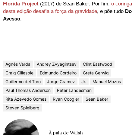
Florida Project
(2017) de Sean Baker. Por fim,
o coringa
desta edição desafia a força da gravidade
, e põe tudo
Do
Avesso
.
Agnès Varda
Andrey Zvyagintsev
Clint Eastwood
Craig Gillespie
Edmundo Cordeiro
Greta Gerwig
Guillermo del Toro
Jorge Cramez
Jr.
Manuel Mozos
Paul Thomas Anderson
Peter Landesman
Rita Azevedo Gomes
Ryan Coogler
Sean Baker
Steven Spielberg
À pala de Walsh