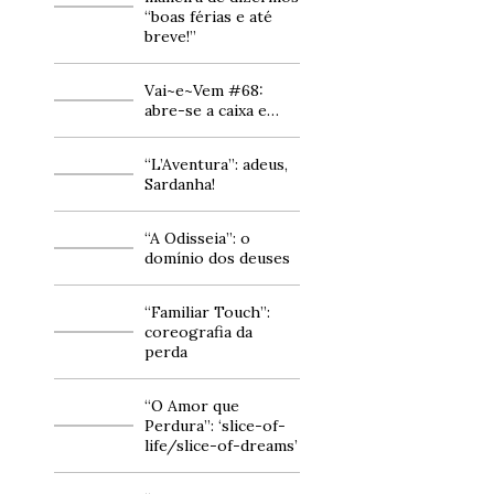
“boas férias e até
breve!”
Vai~e~Vem #68:
abre-se a caixa e…
“L’Aventura”: adeus,
Sardanha!
“A Odisseia”: o
domínio dos deuses
“Familiar Touch”:
coreografia da
perda
“O Amor que
Perdura”: ‘slice-of-
life/slice-of-dreams’