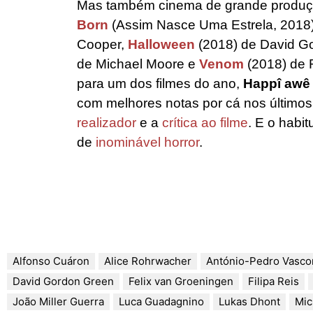
Mas também cinema de grande produç
Born
(Assim Nasce Uma Estrela, 2018)
Cooper,
Halloween
(2018) de David G
de Michael Moore e
Venom
(2018) de R
para um dos filmes do ano,
Happî awê
com melhores notas por cá nos último
realizador
e a
crítica ao filme
. E o habit
de
inominável horror
.
Alfonso Cuáron
Alice Rohrwacher
António-Pedro Vasco
David Gordon Green
Felix van Groeningen
Filipa Reis
João Miller Guerra
Luca Guadagnino
Lukas Dhont
Mic