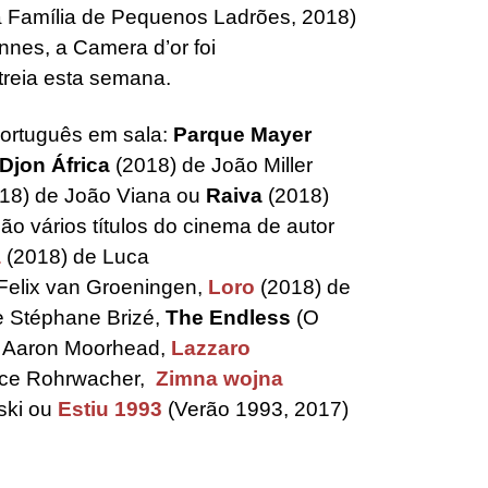
a Família de Pequenos Ladrões, 2018)
nes, a Camera d’or foi
treia esta semana.
português em sala:
Parque Mayer
Djon África
(2018) de João Miller
18) de João Viana ou
Raiva
(2018)
ão vários títulos do cinema de autor
a
(2018) de Luca
Felix van Groeningen,
Loro
(2018) de
e Stéphane Brizé,
The Endless
(O
 e Aaron Moorhead,
Lazzaro
lice Rohrwacher,
Zimna wojna
ski ou
Estiu 1993
(Verão 1993, 2017)