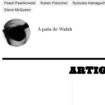
Pawel Pawlikowski
Ruben Fleischer
Ryûsuke Hamaguch
Steve McQueen
À pala de Walsh
ARTI