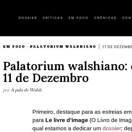
DOSSIER
CRÍTICAS
EM FOCO
CRÓNICAS
CON
11 DE DEZEMBR
EM FOCO
PALATORIUM WALSHIANO
·
Palatorium walshiano:
11 de Dezembro
por
À pala de Walsh
Primeiro, destaque para as estreias em
para
Le livre d’image
(O Livro de Ima
qual estamos a dedicar um
dossier
; de