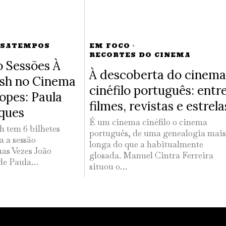
SSATEMPOS
EM FOCO
·
RECORTES DO CINEMA
 Sessões À
À descoberta do cinema
lsh no Cinema
cinéfilo português: entr
opes: Paula
filmes, revistas e estrela
ques
É um cinema cinéfilo o cinema
h tem 6 bilhetes
português, de uma genealogia mais
a a sessão
longa do que a habitualmente
as Vezes João
glosada. Manuel Cintra Ferreira
 de Paula…
situou o…