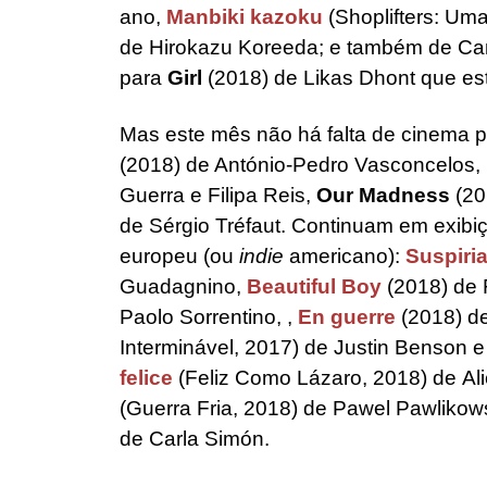
ano,
Manbiki kazoku
(Shoplifters: Um
de Hirokazu Koreeda; e também de Can
para
Girl
(2018) de Likas Dhont que es
Mas este mês não há falta de cinema 
(2018) de António-Pedro Vasconcelos,
Guerra e Filipa Reis,
Our Madness
(20
de Sérgio Tréfaut. Continuam em exibiç
europeu (ou
indie
americano):
Suspiri
Guadagnino,
Beautiful Boy
(2018) de 
Paolo Sorrentino, ,
En guerre
(2018) d
Interminável, 2017) de Justin Benson
felice
(Feliz Como Lázaro, 2018) de A
(Guerra Fria, 2018) de Pawel Pawlikow
de Carla Simón.