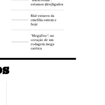
estamos (des)ligados
Mal-estares da
cinefilia ontem e
hoje
“MegaDoc”: no
coração de um
rodagem mega
caótica
OS