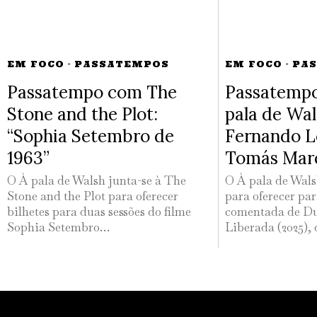
EM FOCO
·
PASSATEMPOS
EM FOCO
·
PA
Passatempo com The
Passatempo
Stone and the Plot:
pala de Wa
“Sophia Setembro de
Fernando L
1963”
Tomás Mar
O À pala de Walsh junta-se à The
O À pala de Wals
Stone and the Plot para oferecer
para oferecer par
bilhetes para duas sessões do filme
comentada de Du
Sophia Setembro…
Liberada (2025),