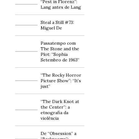
“Pest in Florenz”:
Lang antes de Lang
Steal a Still #73:
Miguel De
Passatempo com
The Stone and the
Plot: “Sophia
Setembro de 1963”
“The Rocky Horror
Picture Show”: “It’s
just”
“The Dark Knot at
the Center”: a
etnografia da
violência
De “Obsession” a
“Backrooms”: