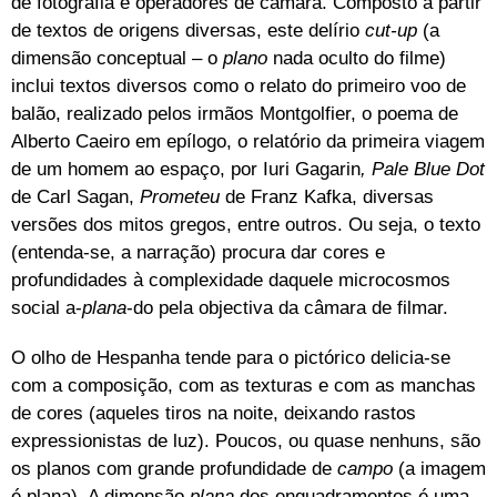
de fotografia e operadores de câmara. Composto a partir
de textos de origens diversas, este delírio
cut-up
(a
dimensão conceptual – o
plano
nada oculto do filme)
inclui textos diversos como
o relato do primeiro voo de
balão, realizado pelos irmãos Montgolfier, o poema de
Alberto Caeiro em epílogo, o relatório da primeira viagem
de um homem ao espaço, por Iuri Gagarin
,
Pale Blue Dot
de Carl Sagan,
Prometeu
de Franz Kafka, diversas
versões dos mitos gregos, entre outros. Ou seja, o texto
(entenda-se, a narração) procura dar cores e
profundidades à complexidade daquele microcosmos
social a-
plana
-do pela objectiva da câmara de filmar.
O olho de Hespanha tende para o pictórico delicia-se
com a composição, com as texturas e com as manchas
de cores (aqueles tiros na noite, deixando rastos
expressionistas de luz). Poucos, ou quase nenhuns, são
os planos com grande profundidade de
campo
(a imagem
é plana). A dimensão
plana
dos enquadramentos é uma