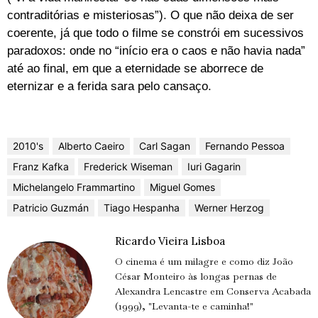
contraditórias e misteriosas”). O que não deixa de ser
coerente, já que todo o filme se constrói em sucessivos
paradoxos: onde no “início era o caos e não havia nada”
até ao final, em que a eternidade se aborrece de
eternizar e a ferida sara pelo cansaço.
2010's
Alberto Caeiro
Carl Sagan
Fernando Pessoa
Franz Kafka
Frederick Wiseman
Iuri Gagarin
Michelangelo Frammartino
Miguel Gomes
Patricio Guzmán
Tiago Hespanha
Werner Herzog
Ricardo Vieira Lisboa
O cinema é um milagre e como diz João
César Monteiro às longas pernas de
Alexandra Lencastre em Conserva Acabada
(1999), "Levanta-te e caminha!"