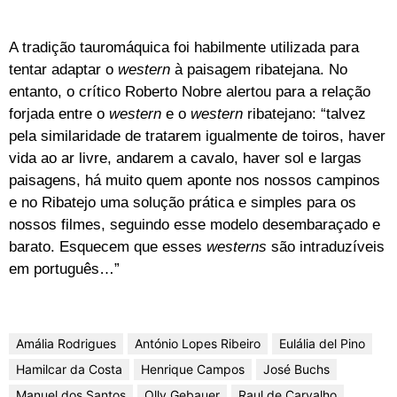
A tradição tauromáquica foi habilmente utilizada para
tentar adaptar o
western
à paisagem ribatejana. No
entanto, o crítico Roberto Nobre alertou para a relação
forjada entre o
western
e o
western
ribatejano: “talvez
pela similaridade de tratarem igualmente de toiros, haver
vida ao ar livre, andarem a cavalo, haver sol e largas
paisagens, há muito quem aponte nos nossos campinos
e no Ribatejo uma solução prática e simples para os
nossos filmes, seguindo esse modelo desembaraçado e
barato. Esquecem que esses
westerns
são intraduzíveis
em português…”
Amália Rodrigues
António Lopes Ribeiro
Eulália del Pino
Hamilcar da Costa
Henrique Campos
José Buchs
Manuel dos Santos
Olly Gebauer
Raul de Carvalho