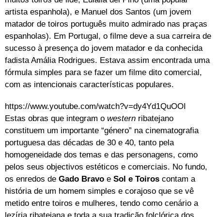
artista espanhola), e Manuel dos Santos (um jovem
matador de toiros português muito admirado nas praças
espanholas). Em Portugal, o filme deve a sua carreira de
sucesso à presença do jovem matador e da conhecida
fadista Amália Rodrigues. Estava assim encontrada uma
fórmula simples para se fazer um filme dito comercial,
com as intencionais características populares.
https://www.youtube.com/watch?v=dy4Yd1QuOOI
Estas obras que integram o
western
ribatejano
constituem um importante “género” na cinematografia
portuguesa das décadas de 30 e 40, tanto pela
homogeneidade dos temas e das personagens, como
pelos seus objectivos estéticos e comerciais. No fundo,
os enredos de
Gado Bravo
e
Sol e Toiros
contam a
história de um homem simples e corajoso que se vê
metido entre toiros e mulheres, tendo como cenário a
lezíria ribatejana e toda a sua tradição folclórica dos