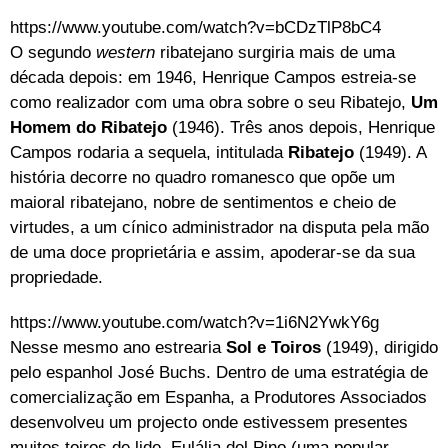
https://www.youtube.com/watch?v=bCDzTlP8bC4
O segundo
western
ribatejano surgiria mais de uma
década depois: em 1946, Henrique Campos estreia-se
como realizador com uma obra sobre o seu Ribatejo,
Um
Homem do Ribatejo
(1946). Três anos depois, Henrique
Campos rodaria a sequela, intitulada
Ribatejo
(1949). A
história decorre no quadro romanesco que opõe um
maioral ribatejano, nobre de sentimentos e cheio de
virtudes, a um cínico administrador na disputa pela mão
de uma doce proprietária e assim, apoderar-se da sua
propriedade.
https://www.youtube.com/watch?v=1i6N2YwkY6g
Nesse mesmo ano estrearia
Sol e Toiros
(1949), dirigido
pelo espanhol José Buchs. Dentro de uma estratégia de
comercialização em Espanha, a Produtores Associados
desenvolveu um projecto onde estivessem presentes
muitos toiros de lide, Eulália del Pino (uma popular