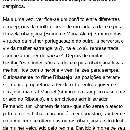
campinos.
Mais uma vez, verifica-se um conflito entre diferentes
concepções da mulher ideal: de um lado, a doce e pura
donzela ribatejana (Branca
e Maria Alice), símbolo das
virtudes da mulher portuguesa; e do outro, a perversa e
vivida mulher estrangeira (Nina e Lola), representada
aqui pela mulher de
cabaret
. Depois de muitas
hesitações e indecisões, a doce e pura ribatejana leva a
melhor, fica com o herói e vivem felizes para sempre.
Curiosamente no filme
Ribatejo
, as posições alteram-
se, com a proprietária a ter de optar entre o jovem e
corajoso maioral Manuel (símbolo do campino nascido e
criado no Ribatejo), e o ambicioso administrador
Fernando, um «homem de fora» que não sente o afecto
pela terra. Belinha, a proprietária em questão, também é
uma mulher que difere das outras ribatejanas e do ideal
de mulher veiculado pelo regime. Devido à morte de seu