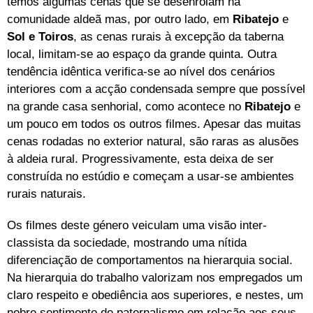
temos algumas cenas que se desenrolam na
comunidade aldeã mas, por outro lado, em
Ribatejo
e
Sol e Toiros
, as cenas rurais à excepção da taberna
local, limitam-se ao espaço da grande quinta. Outra
tendência idêntica verifica-se ao nível dos cenários
interiores com a acção condensada sempre que possível
na grande casa senhorial, como acontece no
Ribatejo
e
um pouco em todos os outros filmes. Apesar das muitas
cenas rodadas no exterior natural, são raras as alusões
à aldeia rural. Progressivamente, esta deixa de ser
construída no estúdio e começam a usar-se ambientes
rurais naturais.
Os filmes deste género veiculam uma visão inter-
classista da sociedade, mostrando uma nítida
diferenciação de comportamentos na hierarquia social.
Na hierarquia do trabalho valorizam nos empregados um
claro respeito e obediência aos superiores, e nestes, um
nobre sentimento de paternalismo em relação aos seus