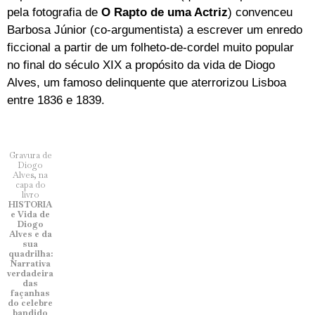
pela fotografia de
O Rapto de uma Actriz
) convenceu
Barbosa Júnior (co-argumentista) a escrever um enredo
ficcional a partir de um folheto-de-cordel muito popular
no final do século XIX a propósito da vida de Diogo
Alves, um famoso delinquente que aterrorizou Lisboa
entre 1836 e 1839.
Gravura de
Diogo
Alves, na
capa do
livro
HISTORIA
e Vida de
Diogo
Alves e da
sua
quadrilha:
Narrativa
verdadeira
das
façanhas
do celebre
bandido