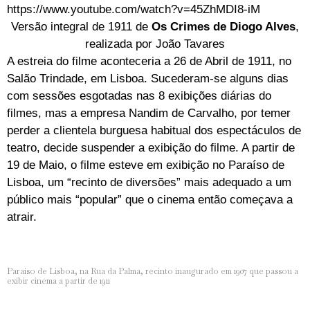
https://www.youtube.com/watch?v=45ZhMDI8-iM
Versão integral de 1911 de
Os Crimes de Diogo Alves
,
realizada por João Tavares
A estreia do filme aconteceria a 26 de Abril de 1911, no
Salão Trindade, em Lisboa. Sucederam-se alguns dias
com sessões esgotadas nas 8 exibições diárias do
filmes, mas a empresa Nandim de Carvalho, por temer
perder a clientela burguesa habitual dos espectáculos de
teatro, decide suspender a exibição do filme. A partir de
19 de Maio, o filme esteve em exibição no Paraíso de
Lisboa, um “recinto de diversões” mais adequado a um
público mais “popular” que o cinema então começava a
atrair.
Paraíso de Lisboa, na Rua da Palma, recinto inaugurado em 1907 que passou a
exibir cinema a partir de 1911