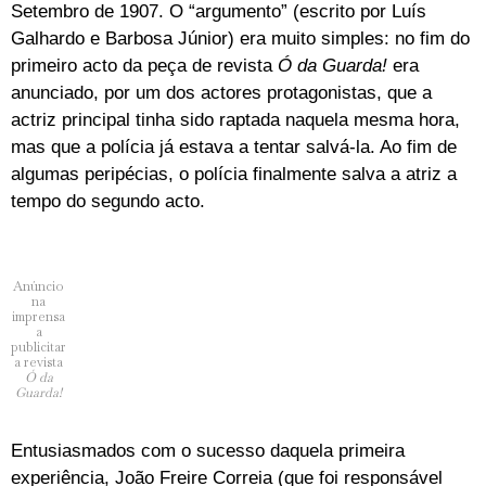
Setembro de 1907. O “argumento” (escrito por Luís
Galhardo e Barbosa Júnior) era muito simples: no fim do
primeiro acto da peça de revista
Ó da Guarda!
era
anunciado, por um dos actores protagonistas, que a
actriz principal tinha sido raptada naquela mesma hora,
mas que a polícia já estava a tentar salvá-la. Ao fim de
algumas peripécias, o polícia finalmente salva a atriz a
tempo do segundo acto.
Anúncio
na
imprensa
a
publicitar
a revista
Ó da
Guarda!
Entusiasmados com o sucesso daquela primeira
experiência, João Freire Correia (que foi responsável