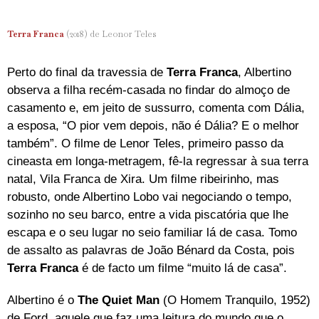
Terra Franca
(2018) de Leonor Teles
Perto do final da travessia de
Terra Franca
, Albertino
observa a filha recém-casada no findar do almoço de
casamento e, em jeito de sussurro, comenta com Dália,
a esposa, “O pior vem depois, não é Dália? E o melhor
também”. O filme de Lenor Teles, primeiro passo da
cineasta em longa-metragem, fê-la regressar à sua terra
natal, Vila Franca de Xira. Um filme ribeirinho, mas
robusto, onde Albertino Lobo vai negociando o tempo,
sozinho no seu barco, entre a vida piscatória que lhe
escapa e o seu lugar no seio familiar lá de casa. Tomo
de assalto as palavras de João Bénard da Costa, pois
Terra Franca
é de facto um filme “muito lá de casa”.
Albertino é o
The Quiet Man
(O Homem Tranquilo, 1952)
de Ford, aquele que faz uma leitura do mundo que o