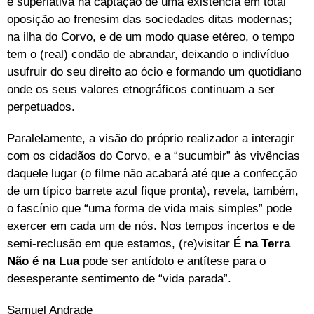
é superlativa na captação de uma existência em total
oposição ao frenesim das sociedades ditas modernas;
na ilha do Corvo, e de um modo quase etéreo, o tempo
tem o (real) condão de abrandar, deixando o indivíduo
usufruir do seu direito ao ócio e formando um quotidiano
onde os seus valores etnográficos continuam a ser
perpetuados.
Paralelamente, a visão do próprio realizador a interagir
com os cidadãos do Corvo, e a “sucumbir” às vivências
daquele lugar (o filme não acabará até que a confecção
de um típico barrete azul fique pronta), revela, também,
o fascínio que “uma forma de vida mais simples” pode
exercer em cada um de nós. Nos tempos incertos e de
semi-reclusão em que estamos, (re)visitar
É na Terra
Não é na Lua
pode ser antídoto e antítese para o
desesperante sentimento de “vida parada”.
Samuel Andrade