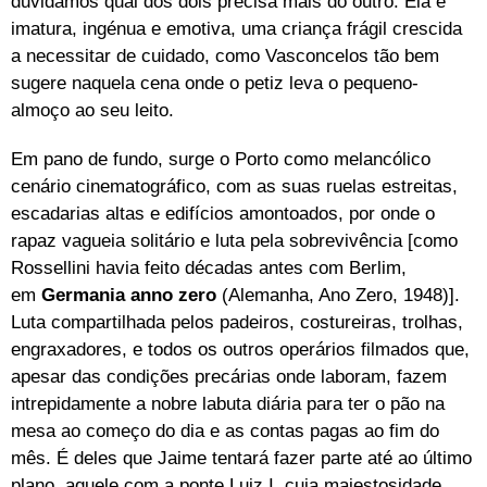
duvidamos qual dos dois precisa mais do outro. Ela é
imatura, ingénua e emotiva, uma criança frágil crescida
a necessitar de cuidado, como Vasconcelos tão bem
sugere naquela cena onde o petiz leva o pequeno-
almoço ao seu leito.
Em pano de fundo, surge o Porto como melancólico
cenário cinematográfico, com as suas ruelas estreitas,
escadarias altas e edifícios amontoados, por onde o
rapaz vagueia solitário e luta pela sobrevivência [como
Rossellini havia feito décadas antes com Berlim,
em
Germania anno zero
(Alemanha, Ano Zero, 1948)].
Luta compartilhada pelos padeiros, costureiras, trolhas,
engraxadores, e todos os outros operários filmados que,
apesar das condições precárias onde laboram, fazem
intrepidamente a nobre labuta diária para ter o pão na
mesa ao começo do dia e as contas pagas ao fim do
mês. É deles que Jaime tentará fazer parte até ao último
plano, aquele com a ponte Luiz I, cuja majestosidade