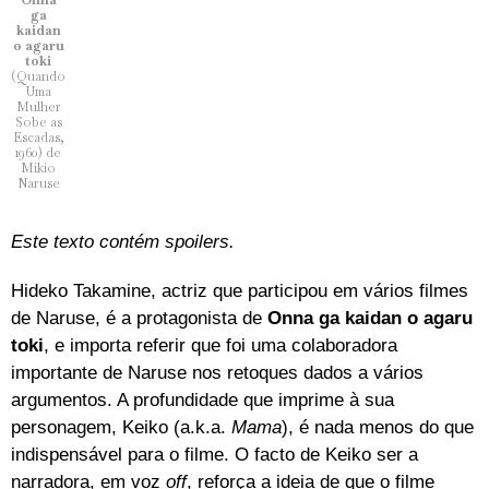
ga
kaidan
o agaru
toki
(Quando
Uma
Mulher
Sobe as
Escadas,
1960) de
Mikio
Naruse
Este texto contém spoilers.
Hideko Takamine, actriz que participou em vários filmes
de Naruse, é a protagonista de
Onna ga kaidan o agaru
toki
, e importa referir que foi uma colaboradora
importante de Naruse nos retoques dados a vários
argumentos. A profundidade que imprime à sua
personagem, Keiko (a.k.a.
Mama
), é nada menos do que
indispensável para o filme. O facto de Keiko ser a
narradora, em voz
off
, reforça a ideia de que o filme