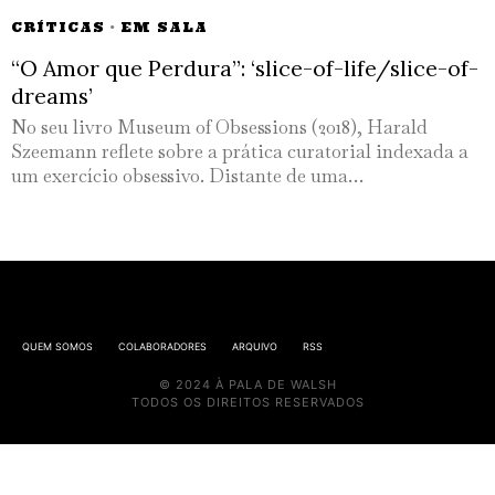
CRÍTICAS
·
EM SALA
“O Amor que Perdura”: ‘slice-of-life/slice-of-
dreams’
No seu livro Museum of Obsessions (2018), Harald
Szeemann reflete sobre a prática curatorial indexada a
um exercício obsessivo. Distante de uma…
QUEM SOMOS
COLABORADORES
ARQUIVO
RSS
© 2024 À PALA DE WALSH
TODOS OS DIREITOS RESERVADOS