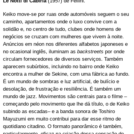
Le Notti di Cabiria
(1957) de Fellini.
Keiko move-se por ruas onde automóveis seguem o seu
caminho, apartamentos onde o luxo convive com a
solidão e, no centro de tudo, clubes onde homens de
negócios se cruzam com mulheres que vivem à noite.
Anúncios em néon nos diferentes alfabetos japoneses e
no ocasional inglês, iluminam as
backstreets
por onde
circulam fornecedores de diversos serviços. Também
aparecem subúrbios, incluindo no bairro onde Keiko
encontra a mulher de Sekine, com uma fábrica ao fundo.
É um mundo de sombras e luz artificial, de bulício e
desolação, de frustração e resiliência. É também um
mundo de jazz. Movimentos são centrais para o filme –
começando pelo movimento que lhe dá título, o de Keiko
subindo as escadas– e a banda sonora de Toshiro
Mayuzumi em muito contribui para dar esse ritmo de
quotidiano citadino. O formato panorâmico é também,
particularmente, eficaz na criação dessa sensação de