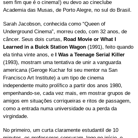
sem fim que é o cinema!) eu devo ao cineclube
Academia das Musas, de Porto Alegre, no sul do Brasil.
Sarah Jacobson, conhecida como “Queen of
Underground Cinema”, morreu cedo, com 32 anos, de
câncer. Seus dois curtas,
Road Movie or What I
Learned in a Buick Station Wagon
(1991), feito quando
ela tinha vinte anos, e
I Was a Teenage Serial Killer
(1993), mostram uma tentativa de unir a vanguarda
americana (Geroge Kuchar foi seu mentor na San
Francisco Art Institute) a um tipo de cinema
independente muito prolífico a partir dos anos 1980,
empenhando-se, cada vez mais, em mostrar grupos de
amigos em situações corriqueiras e ritos de passagem,
como a entrada numa universidade ou a perda da
virgindade.
No primeiro, um curta claramente estudantil de 10
minutos, os professores censuram, logo no início, o