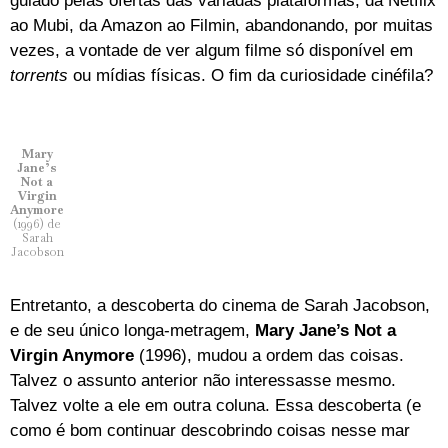
guiado pelas ofertas das variadas plataformas, da Netflix
ao Mubi, da Amazon ao Filmin, abandonando, por muitas
vezes, a vontade de ver algum filme só disponível em
torrents
ou mídias físicas. O fim da curiosidade cinéfila?
Mary
Jane’s
Not a
Virgin
Anymore
(1996) de
Sarah
Jacobson
Entretanto, a descoberta do cinema de Sarah Jacobson,
e de seu único longa-metragem,
Mary Jane’s Not a
Virgin Anymore
(1996), mudou a ordem das coisas.
Talvez o assunto anterior não interessasse mesmo.
Talvez volte a ele em outra coluna. Essa descoberta (e
como é bom continuar descobrindo coisas nesse mar