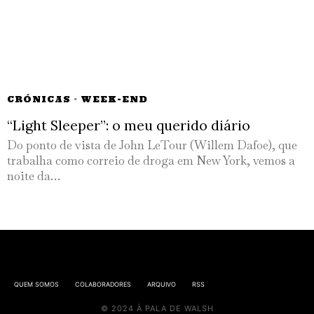
CRÓNICAS
·
WEEK-END
“Light Sleeper”: o meu querido diário
Do ponto de vista de John LeTour (Willem Dafoe), que
trabalha como correio de droga em New York, vemos a
noite da…
QUEM SOMOS
COLABORADORES
ARQUIVO
RSS
© 2024 À PALA DE WALSH