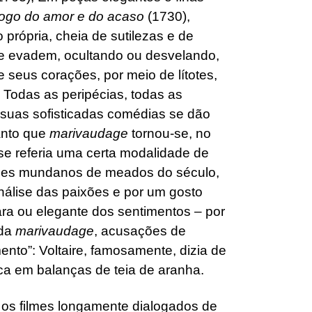
ogo do amor e do acaso
(1730),
própria, cheia de sutilezas e de
e evadem, ocultando ou desvelando,
e seus corações, por meio de lítotes,
. Todas as peripécias, todas as
 suas sofisticadas comédias se dão
anto que
marivaudage
tornou-se, no
se referia uma certa modalidade de
ões mundanos de meados do século,
álise das paixões e por um gosto
ara ou elegante dos sentimentos – por
 da
marivaudage
, acusações de
ento”: Voltaire, famosamente, dizia de
a em balanças de teia de aranha.
 os filmes longamente dialogados de