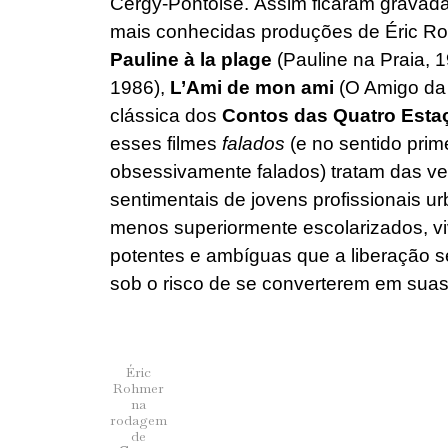
Cergy-Pontoise. Assim ficaram grava
mais conhecidas produções de Éric R
Pauline à la plage
(Pauline na Praia, 
1986),
L’Ami de mon ami
(O Amigo da 
clássica dos
Contos das Quatro Esta
esses filmes
falados
(e no sentido pri
obsessivamente falados) tratam das ve
sentimentais de jovens profissionais u
menos superiormente escolarizados, v
potentes e ambíguas que a liberação s
sob o risco de se converterem em suas
Éric
Rohmer
na
rodagem
de