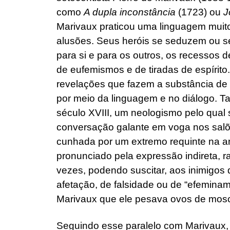
como
A dupla inconstância
(1723) ou
J
Marivaux praticou uma linguagem muito 
alusões. Seus heróis se seduzem ou s
para si e para os outros, os recessos d
de eufemismos e de tiradas de espírito
revelações que fazem a substância de
por meio da linguagem e no diálogo. T
século XVIII, um neologismo pelo qual 
conversação galante em voga nos sal
cunhada por um extremo requinte na an
pronunciado pela expressão indireta, r
vezes, podendo suscitar, aos inimigos
afetação, de falsidade ou de “efeminam
Marivaux que ele pesava ovos de mosc
Seguindo esse paralelo com Marivaux,