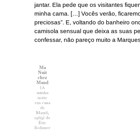
jantar. Ela pede que os visitantes fiqu
minha cama. […] Vocês verão, ficarem
preciosas”. E, voltando do banheiro o
camisola sensual que deixa as suas pe
confessar, não pareço muito a Marques
Ma
Nuit
chez
Maud
(A
minha
noite
em casa
de
Maud,
1969) de
Éric
Rohmer