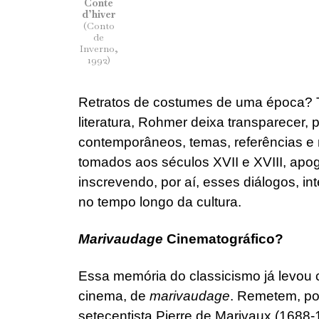
Conte
d’hiver
(Conto
de
Inverno,
1992)
Retratos de costumes de uma época? 
literatura, Rohmer deixa transparecer, 
contemporâneos, temas, referências 
tomados aos séculos XVII e XVIII, apog
inscrevendo, por aí, esses diálogos, in
no tempo longo da cultura.
Marivaudage
Cinematográfico?
Essa memória do classicismo já levou cr
cinema, de
marivaudage
. Remetem, po
setecentista Pierre de Marivaux (1688-