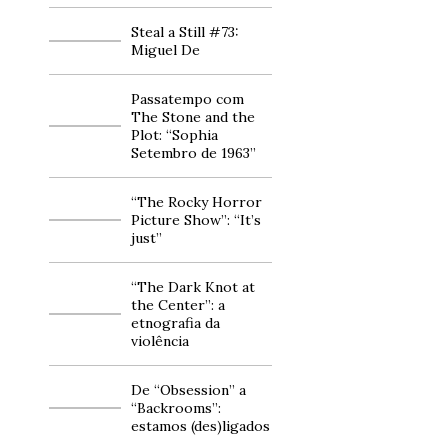
Steal a Still #73:
Miguel De
Passatempo com
The Stone and the
Plot: “Sophia
Setembro de 1963”
“The Rocky Horror
Picture Show”: “It’s
just”
“The Dark Knot at
the Center”: a
etnografia da
violência
De “Obsession” a
“Backrooms”:
estamos (des)ligados