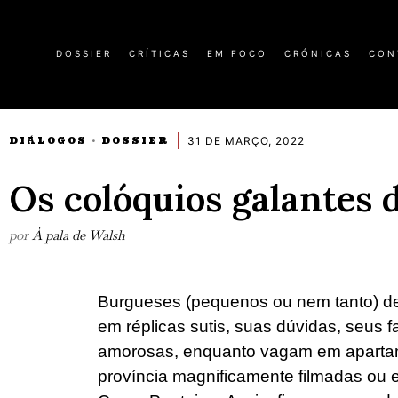
DOSSIER
CRÍTICAS
EM FOCO
CRÓNICAS
CON
31 DE MARÇO, 2022
DIÁLOGOS
DOSSIER
·
Os colóquios galantes 
por
À pala de Walsh
Burgueses (pequenos ou nem tanto) de
em réplicas sutis, suas dúvidas, seus 
amorosas, enquanto vagam em apartam
província magnificamente filmadas ou 