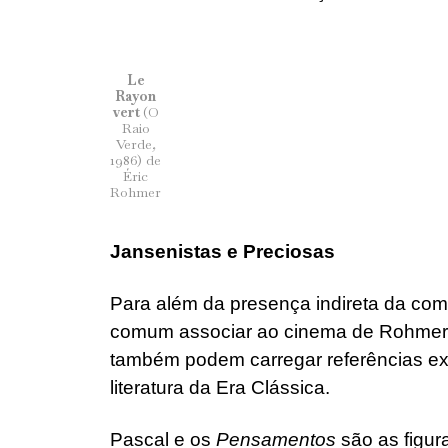
Le
Rayon
vert
(O
Raio
Verde
,
1986) de
Éric
Rohmer
Jansenistas e Preciosas
Para além da presença indireta da com
comum associar ao cinema de Rohmer,
também podem carregar referências explíc
literatura da Era Clássica.
Pascal e os
Pensamentos
são as figur