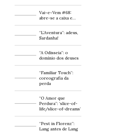
Vai~e~Vem #68:
abre-se a caixa e…
“L’Aventura”: adeus,
Sardanha!
“A Odisseia”: o
domínio dos deuses
“Familiar Touch”:
coreografia da
perda
“O Amor que
Perdura”: ‘slice-of-
life/slice-of-dreams’
“Pest in Florenz”:
Lang antes de Lang