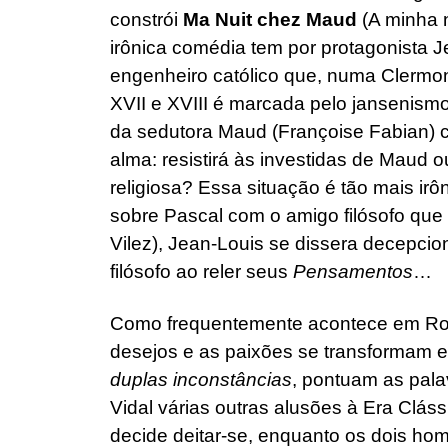
constrói
Ma Nuit chez Maud
(A minha 
irônica comédia tem por protagonista J
engenheiro católico que, numa Clermont
XVII e XVIII é marcada pelo jansenismo
da sedutora Maud (Françoise Fabian)
alma: resistirá às investidas de Maud 
religiosa? Essa situação é tão mais ir
sobre Pascal com o amigo filósofo que 
Vilez), Jean-Louis se dissera decepcio
filósofo ao reler seus
Pensamentos
…
Como frequentemente acontece em Roh
desejos e as paixões se transformam 
duplas inconstâncias
, pontuam as pala
Vidal várias outras alusões à Era Clás
decide deitar-se, enquanto os dois h