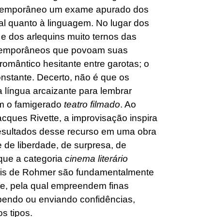
ntemporâneo um exame apurado dos
l quanto à linguagem. No lugar dos
 e dos arlequins muito ternos das
ontemporâneos que povoam suas
m romântico hesitante entre garotas; o
onstante. Decerto, não é que os
íngua arcaizante para lembrar
m o famigerado
teatro filmado
. Ao
cques Rivette, a improvisação inspira
resultados desse recurso em uma obra
de liberdade, de surpresa, de
que a categoria
cinema literário
róis de Rohmer são fundamentalmente
te, pela qual empreendem finas
bendo ou enviando confidências,
s tipos.