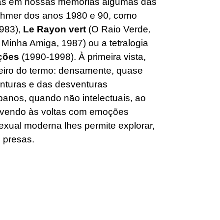
das em nossas memórias algumas das
ohmer dos anos 1980 e 90, como
1983),
Le Rayon vert
(O Raio Verde
,
Minha Amiga, 1987) ou a tetralogia
ções
(1990-1998). À primeira vista,
meiro do termo: densamente, quase
nturas e das desventuras
rbanos, quando não intelectuais, ao
ivendo às voltas com emoções
exual moderna lhes permite explorar,
 presas.