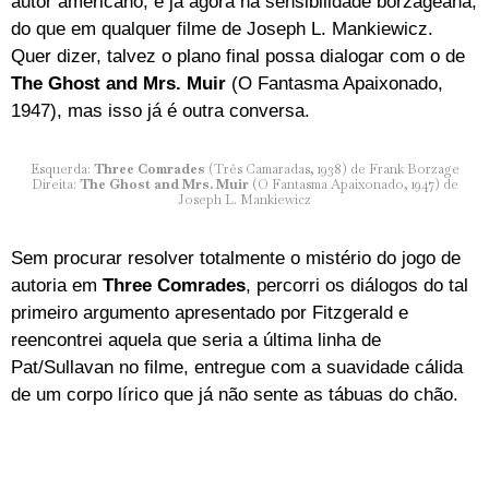
autor americano, e já agora na sensibilidade borzageana,
do que em qualquer filme de Joseph L. Mankiewicz.
Quer dizer, talvez o plano final possa dialogar com o de
The Ghost and Mrs. Muir
(O Fantasma Apaixonado,
1947), mas isso já é outra conversa.
Esquerda:
Three Comrades
(Três Camaradas, 1938) de Frank Borzage
Direita:
The Ghost and Mrs. Muir
(O Fantasma Apaixonado, 1947) de
Joseph L. Mankiewicz
Sem procurar resolver totalmente o mistério do jogo de
autoria em
Three Comrades
, percorri os diálogos do tal
primeiro argumento apresentado por Fitzgerald e
reencontrei aquela que seria a última linha de
Pat/Sullavan no filme, entregue com a suavidade cálida
de um corpo lírico que já não sente as tábuas do chão.