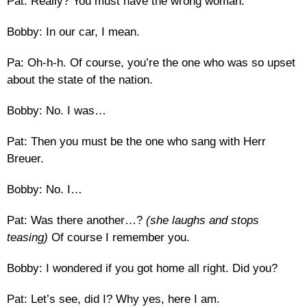
Pat: Really? You must have the wrong woman.
Bobby: In our car, I mean.
Pa: Oh-h-h. Of course, you’re the one who was so upset
about the state of the nation.
Bobby: No. I was…
Pat: Then you must be the one who sang with Herr
Breuer.
Bobby: No. I…
Pat: Was there another…?
(she laughs and stops
teasing)
Of course I remember you.
Bobby: I wondered if you got home all right. Did you?
Pat: Let’s see, did I? Why yes, here I am.