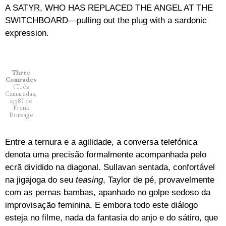
A SATYR, WHO HAS REPLACED THE ANGEL AT THE
SWITCHBOARD—pulling out the plug with a sardonic
expression.
Three
Comrades
(Três
Camaradas,
1938) de
Frank
Borzage
Entre a ternura e a agilidade, a conversa telefónica
denota uma precisão formalmente acompanhada pelo
ecrã dividido na diagonal. Sullavan sentada, confortável
na jigajoga do seu
teasing
, Taylor de pé, provavelmente
com as pernas bambas, apanhado no golpe sedoso da
improvisação feminina. E embora todo este diálogo
esteja no filme, nada da fantasia do anjo e do sátiro, que