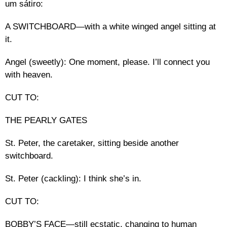
um sátiro:
A SWITCHBOARD—with a white winged angel sitting at
it.
Angel (sweetly): One moment, please. I’ll connect you
with heaven.
CUT TO:
THE PEARLY GATES
St. Peter, the caretaker, sitting beside another
switchboard.
St. Peter (cackling): I think she’s in.
CUT TO:
BOBBY’S FACE—still ecstatic, changing to human