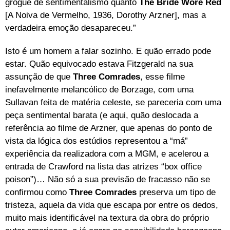
grogue de sentimentalismo quanto
The Bride Wore Red
[A Noiva de Vermelho, 1936, Dorothy Arzner], mas a
verdadeira emoção desapareceu.”
Isto é um homem a falar sozinho. E quão errado pode
estar. Quão equivocado estava Fitzgerald na sua
assunção de que
Three Comrades
, esse filme
inefavelmente melancólico de Borzage, com uma
Sullavan feita de matéria celeste, se pareceria com uma
peça sentimental barata (e aqui, quão deslocada a
referência ao filme de Arzner, que apenas do ponto de
vista da lógica dos estúdios representou a “má”
experiência da realizadora com a MGM, e acelerou a
entrada de Crawford na lista das atrizes “box office
poison”)… Não só a sua previsão de fracasso não se
confirmou como
Three Comrades
preserva um tipo de
tristeza, aquela da vida que escapa por entre os dedos,
muito mais identificável na textura da obra do próprio