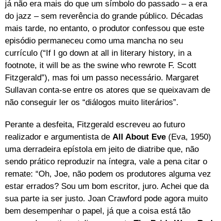
já não era mais do que um símbolo do passado – a era
do jazz – sem reverência do grande público. Décadas
mais tarde, no entanto, o produtor confessou que este
episódio permaneceu como uma mancha no seu
currículo (“If I go down at all in literary history, in a
footnote, it will be as the swine who rewrote F. Scott
Fitzgerald”), mas foi um passo necessário. Margaret
Sullavan conta-se entre os atores que se queixavam de
não conseguir ler os “diálogos muito literários”.
Perante a desfeita, Fitzgerald escreveu ao futuro
realizador e argumentista de
All About Eve
(Eva, 1950)
uma derradeira epístola em jeito de diatribe que, não
sendo prático reproduzir na íntegra, vale a pena citar o
remate: “Oh, Joe, não podem os produtores alguma vez
estar errados? Sou um bom escritor, juro. Achei que da
sua parte ia ser justo. Joan Crawford pode agora muito
bem desempenhar o papel, já que a coisa está tão