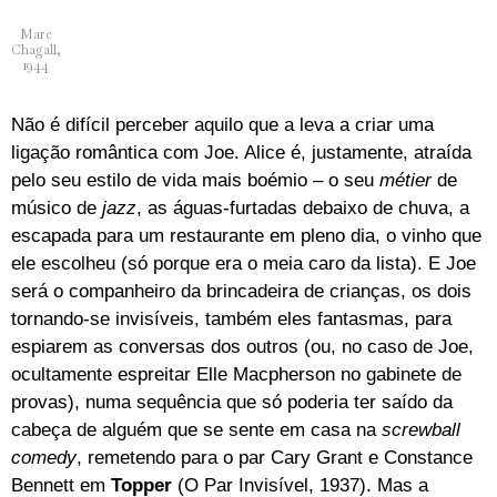
Marc
Chagall,
1944
Não é difícil perceber aquilo que a leva a criar uma
ligação romântica com Joe. Alice é, justamente, atraída
pelo seu estilo de vida mais boémio – o seu
métier
de
músico de
jazz
, as águas-furtadas debaixo de chuva, a
escapada para um restaurante em pleno dia, o vinho que
ele escolheu (só porque era o meia caro da lista). E Joe
será o companheiro da brincadeira de crianças, os dois
tornando-se invisíveis, também eles fantasmas, para
espiarem as conversas dos outros (ou, no caso de Joe,
ocultamente espreitar Elle Macpherson no gabinete de
provas), numa sequência que só poderia ter saído da
cabeça de alguém que se sente em casa na
screwball
comedy
, remetendo para o par Cary Grant e Constance
Bennett em
Topper
(O Par Invisível, 1937). Mas a