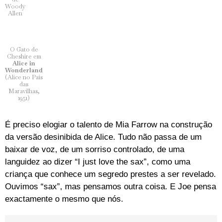
Woody
Allen
O Gato de
Cheshire em
Alice in
Wonderland
(Alice no País
das
Maravilhas,
1951)
É preciso elogiar o talento de Mia Farrow na construção
da versão desinibida de Alice. Tudo não passa de um
baixar de voz, de um sorriso controlado, de uma
languidez ao dizer “I just love the sax”, como uma
criança que conhece um segredo prestes a ser revelado.
Ouvimos “sax”, mas pensamos outra coisa. E Joe pensa
exactamente o mesmo que nós.