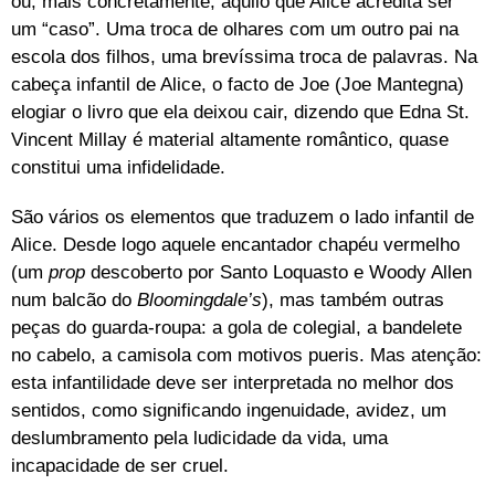
ou, mais concretamente, aquilo que Alice acredita ser
um “caso”. Uma troca de olhares com um outro pai na
escola dos filhos, uma brevíssima troca de palavras. Na
cabeça infantil de Alice, o facto de Joe (Joe Mantegna)
elogiar o livro que ela deixou cair, dizendo que Edna St.
Vincent Millay é material altamente romântico, quase
constitui uma infidelidade.
São vários os elementos que traduzem o lado infantil de
Alice. Desde logo aquele encantador chapéu vermelho
(um
prop
descoberto por Santo Loquasto e Woody Allen
num balcão do
Bloomingdale’s
), mas também outras
peças do guarda-roupa: a gola de colegial, a bandelete
no cabelo, a camisola com motivos pueris. Mas atenção:
esta infantilidade deve ser interpretada no melhor dos
sentidos, como significando ingenuidade, avidez, um
deslumbramento pela ludicidade da vida, uma
incapacidade de ser cruel.