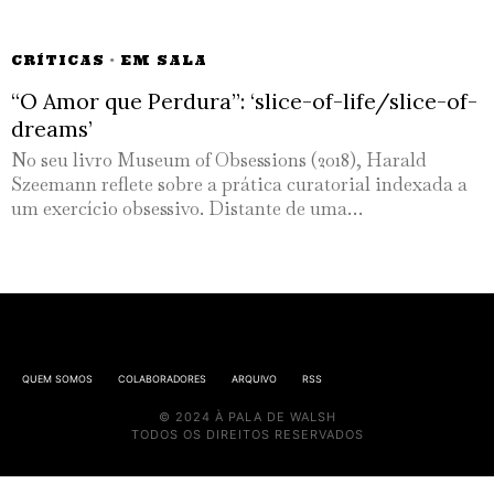
CRÍTICAS
·
EM SALA
“O Amor que Perdura”: ‘slice-of-life/slice-of-
dreams’
No seu livro Museum of Obsessions (2018), Harald
Szeemann reflete sobre a prática curatorial indexada a
um exercício obsessivo. Distante de uma…
QUEM SOMOS
COLABORADORES
ARQUIVO
RSS
© 2024 À PALA DE WALSH
TODOS OS DIREITOS RESERVADOS