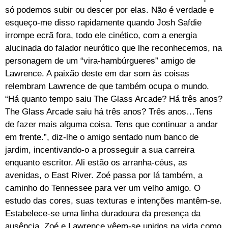
só podemos subir ou descer por elas. Não é verdade e
esqueço-me disso rapidamente quando Josh Safdie
irrompe ecrã fora, todo ele cinético, com a energia
alucinada do falador neurótico que lhe reconhecemos, na
personagem de um “vira-hambúrgueres” amigo de
Lawrence. A paixão deste em dar som às coisas
relembram Lawrence de que também ocupa o mundo.
“Há quanto tempo saiu The Glass Arcade? Há três anos?
The Glass Arcade saiu há três anos? Três anos…Tens
de fazer mais alguma coisa. Tens que continuar a andar
em frente.”, diz-lhe o amigo sentado num banco de
jardim, incentivando-o a prosseguir a sua carreira
enquanto escritor. Ali estão os arranha-céus, as
avenidas, o East River. Zoé passa por lá também, a
caminho do Tennessee para ver um velho amigo. O
estudo das cores, suas texturas e intenções mantêm-se.
Estabelece-se uma linha duradoura da presença da
ausência. Zoé e Lawrence vêem-se unidos na vida como