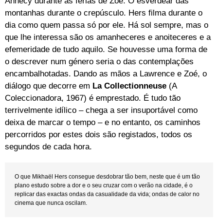
Annecy durante as férias de Zoé. O esverdear das
montanhas durante o crepúsculo. Hers filma durante o
dia como quem passa só por ele. Há sol sempre, mas o
que lhe interessa são os amanheceres e anoiteceres e a
efemeridade de tudo aquilo. Se houvesse uma forma de
o descrever num género seria o das contemplações
encambalhotadas. Dando as mãos a Lawrence e Zoé, o
diálogo que decorre em
La Collectionneuse
(A
Coleccionadora, 1967) é emprestado. É tudo tão
terrivelmente idílico – chega a ser insuportável como
deixa de marcar o tempo – e no entanto, os caminhos
percorridos por estes dois são registados, todos os
segundos de cada hora.
O que Mikhaël Hers consegue desdobrar tão bem, neste que é um tão
plano estudo sobre a dor e o seu cruzar com o verão na cidade, é o
replicar das exactas ondas da casualidade da vida; ondas de calor no
cinema que nunca oscilam.