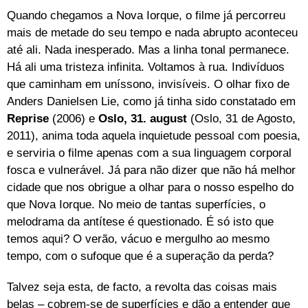
Quando chegamos a Nova Iorque, o filme já percorreu
mais de metade do seu tempo e nada abrupto aconteceu
até ali. Nada inesperado. Mas a linha tonal permanece.
Há ali uma tristeza infinita. Voltamos à rua. Indivíduos
que caminham em uníssono, invisíveis. O olhar fixo de
Anders Danielsen Lie, como já tinha sido constatado em
Reprise
(2006) e
Oslo, 31. august
(Oslo, 31 de Agosto,
2011), anima toda aquela inquietude pessoal com poesia,
e serviria o filme apenas com a sua linguagem corporal
fosca e vulnerável. Já para não dizer que não há melhor
cidade que nos obrigue a olhar para o nosso espelho do
que Nova Iorque. No meio de tantas superfícies, o
melodrama da antítese é questionado. É só isto que
temos aqui? O verão, vácuo e mergulho ao mesmo
tempo, com o sufoque que é a superação da perda?
Talvez seja esta, de facto, a revolta das coisas mais
belas – cobrem-se de superfícies e dão a entender que