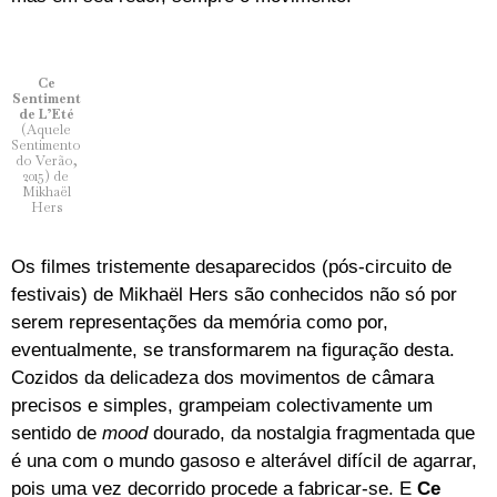
Ce
Sentiment
de L’Eté
(Aquele
Sentimento
do Verão,
2015) de
Mikhaël
Hers
Os filmes tristemente desaparecidos (pós-circuito de
festivais) de Mikhaël Hers são conhecidos não só por
serem representações da memória como por,
eventualmente, se transformarem na figuração desta.
Cozidos da delicadeza dos movimentos de câmara
precisos e simples, grampeiam colectivamente um
sentido de
mood
dourado, da nostalgia fragmentada que
é una com o mundo gasoso e alterável difícil de agarrar,
pois uma vez decorrido procede a fabricar-se. E
Ce