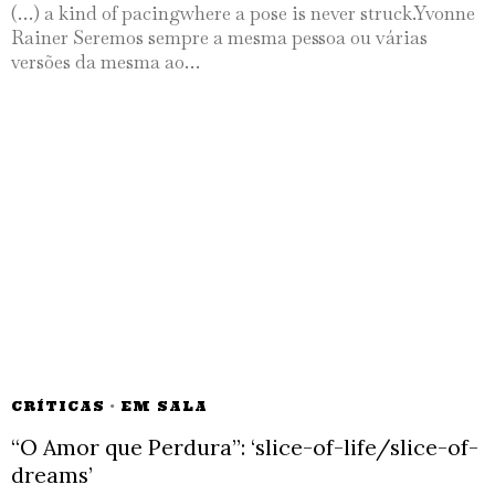
(…) a kind of pacingwhere a pose is never struck.Yvonne
Rainer Seremos sempre a mesma pessoa ou várias
versões da mesma ao…
CRÍTICAS
·
EM SALA
“O Amor que Perdura”: ‘slice-of-life/slice-of-
dreams’