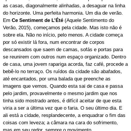
as casas, diagonalmente alinhadas, a desaguar na linha
do horizonte. Uma perfeita harmonia. Um dia de verão.
Em
Ce Sentiment de L’Été
(Aquele Sentimento do
Verão, 2015), começamos pela cidade. Mas isto não é
sobre ela. Não no início, pelo menos. A cidade começa
por só existir lá fora, num encontrar de corpos
descansados que saem de camas, sofás e portas para
se reunirem com outros num espaço organizado. Dentro
de casa, uma jovem rapariga acorda, faz café, procede a
bebê-lo no terraço. Os ruídos da cidade são abafados,
até encantados, por uma balada que preenche as
imagens que vemos. Quando esta sai de casa e passa
pelo jardim, provavelmente o mesmo jardim que nos
tinha sido mostrado antes, é difícil aceitar de que esta
viria a ser a última vez que o faria. O seu último dia. E
ali está a cidade, resplandecente, a enquadrar o fim das
coisas com leveza; a câmara na cara do sofrimento,
mas em seu redor, sempre o movimento.