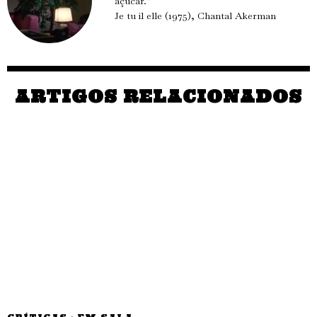
açúcar."
Je tu il elle (1975), Chantal Akerman
ARTIGOS RELACIONADOS