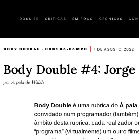
DOSSIER
CRÍTICAS
EM FOCO
CRÓNICAS
CON
1 DE AGOSTO, 2022
BODY DOUBLE
CONTRA-CAMPO
·
Body Double #4: Jorge
por
À pala de Walsh
Body Double
é uma rubrica do
À pala
convidado num programador (também) 
âmbito desta rubrica, cada realizador o
“programa” (virtualmente) um outro fi