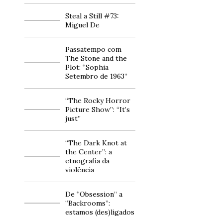
Steal a Still #73:
Miguel De
Passatempo com
The Stone and the
Plot: “Sophia
Setembro de 1963”
“The Rocky Horror
Picture Show”: “It’s
just”
“The Dark Knot at
the Center”: a
etnografia da
violência
De “Obsession” a
“Backrooms”:
estamos (des)ligados