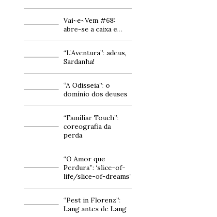
Vai~e~Vem #68:
abre-se a caixa e…
“L’Aventura”: adeus,
Sardanha!
“A Odisseia”: o
domínio dos deuses
“Familiar Touch”:
coreografia da
perda
“O Amor que
Perdura”: ‘slice-of-
life/slice-of-dreams’
“Pest in Florenz”:
Lang antes de Lang