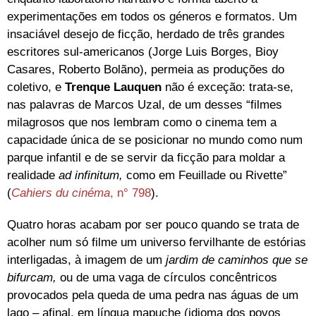
experimentações em todos os géneros e formatos. Um
insaciável desejo de ficção, herdado de três grandes
escritores sul-americanos (Jorge Luis Borges, Bioy
Casares, Roberto Bolãno), permeia as produções do
coletivo, e
Trenque Lauquen
não é exceção: trata-se,
nas palavras de Marcos Uzal, de um desses “filmes
milagrosos que nos lembram como o cinema tem a
capacidade única de se posicionar no mundo como num
parque infantil e de se servir da ficção para moldar a
realidade
ad infinitum,
como em Feuillade ou Rivette”
(
Cahiers du cinéma
, n° 798
).
Quatro horas acabam por ser pouco quando se trata de
acolher num só filme um universo fervilhante de estórias
interligadas, à imagem de um
jardim de caminhos que se
bifurcam,
ou de uma vaga de círculos concêntricos
provocados pela queda de uma pedra nas águas de um
lago – afinal, em língua mapuche (idioma dos povos