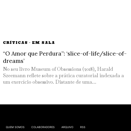
CRÍTICAS
·
EM SALA
“O Amor que Perdura”: ‘slice-of-life/slice-of-
dreams’
No seu livro Museum of Obsessions (2018), Harald
Szeemann reflete sobre a prática curatorial indexada a
um exercício obsessivo. Distante de uma…
QUEM SOMOS
COLABORADORES
ARQUIVO
RSS