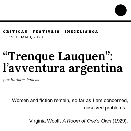
CRÍTICAS
FESTIVAIS
INDIELISBOA
·
·
15 DE MAIO, 2023
“Trenque Lauquen”:
l’avventura argentina
por
Bárbara Janicas
Women and fiction remain, so far as I am concerned,
unsolved problems.
Virginia Woolf,
A Room of One’s Own
(1929).