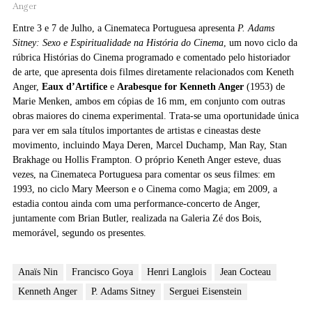
Anger
Entre 3 e 7 de Julho, a Cinemateca Portuguesa apresenta
P. Adams
Sitney: Sexo e Espiritualidade na História do Cinema
, um novo ciclo da
rúbrica Histórias do Cinema programado e comentado pelo historiador
de arte, que apresenta dois filmes diretamente relacionados com Keneth
Anger,
Eaux d’Artifice
e
Arabesque for Kenneth Anger
(1953) de
Marie Menken, ambos em cópias de 16 mm, em conjunto com outras
obras maiores do cinema experimental. Trata-se uma oportunidade única
para ver em sala títulos importantes de artistas e cineastas deste
movimento, incluindo Maya Deren, Marcel Duchamp, Man Ray, Stan
Brakhage ou Hollis Frampton. O próprio Keneth Anger esteve, duas
vezes, na Cinemateca Portuguesa para comentar os seus filmes: em
1993, no ciclo Mary Meerson e o Cinema como Magia; em 2009, a
estadia contou ainda com uma performance-concerto de Anger,
juntamente com Brian Butler, realizada na Galeria Zé dos Bois,
memorável, segundo os presentes.
Anaïs Nin
Francisco Goya
Henri Langlois
Jean Cocteau
Kenneth Anger
P. Adams Sitney
Serguei Eisenstein