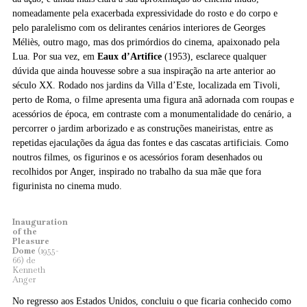
nomeadamente pela exacerbada expressividade do rosto e do corpo e
pelo paralelismo com os delirantes cenários interiores de Georges
Méliès, outro mago, mas dos primórdios do cinema, apaixonado pela
Lua. Por sua vez, em
Eaux d’Artifice
(1953), esclarece qualquer
dúvida que ainda houvesse sobre a sua inspiração na arte anterior ao
século XX. Rodado nos jardins da Villa d’Este, localizada em Tivoli,
perto de Roma, o filme apresenta uma figura anã adornada com roupas e
acessórios de época, em contraste com a monumentalidade do cenário, a
percorrer o jardim arborizado e as construções maneiristas, entre as
repetidas ejaculações da água das fontes e das cascatas artificiais. Como
noutros filmes, os figurinos e os acessórios foram desenhados ou
recolhidos por Anger, inspirado no trabalho da sua mãe que fora
figurinista no cinema mudo.
Inauguration
of the
Pleasure
Dome
(1955-
66) de
Kenneth
Anger
No regresso aos Estados Unidos, concluiu o que ficaria conhecido como