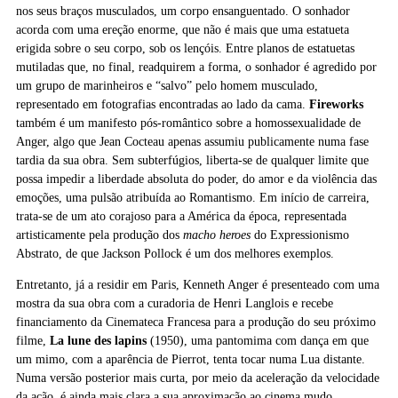
nos seus braços musculados, um corpo ensanguentado. O sonhador
acorda com uma ereção enorme, que não é mais que uma estatueta
erigida sobre o seu corpo, sob os lençóis. Entre planos de estatuetas
mutiladas que, no final, readquirem a forma, o sonhador é agredido por
um grupo de marinheiros e “salvo” pelo homem musculado,
representado em fotografias encontradas ao lado da cama.
Fireworks
também é um manifesto pós-romântico sobre a homossexualidade de
Anger, algo que Jean Cocteau apenas assumiu publicamente numa fase
tardia da sua obra. Sem subterfúgios, liberta-se de qualquer limite que
possa impedir a liberdade absoluta do poder, do amor e da violência das
emoções, uma pulsão atribuída ao Romantismo. Em início de carreira,
trata-se de um ato corajoso para a América da época, representada
artisticamente pela produção dos
macho heroes
do Expressionismo
Abstrato, de que Jackson Pollock é um dos melhores exemplos.
Entretanto, já a residir em Paris, Kenneth Anger é presenteado com uma
mostra da sua obra com a curadoria de Henri Langlois e recebe
financiamento da Cinemateca Francesa para a produção do seu próximo
filme,
La lune des lapins
(1950), uma pantomima com dança em que
um mimo, com a aparência de Pierrot, tenta tocar numa Lua distante.
Numa versão posterior mais curta, por meio da aceleração da velocidade
da ação, é ainda mais clara a sua aproximação ao cinema mudo,