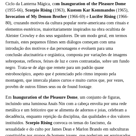
Ciclo da Lanterna Mágica, co
m Inauguration of the Pleasure Dome
(1955-66),
Scorpio Rising
(1963),
Kustom Kar Kommandos
(1965),
Invocation of My Demon Brother
(1966-69) e
Lucifer Rising
(1966-
80), cruzando motivos da cultura popular norte-americana com rituais e
elementos esotéricos, maioritariamente inspirados na obra ocultista de
Aleister Crowley e dos seus seguidores. De um modo geral, em termos
formais, estes pequenos filmes sem diálogos começam com uma
introdução dos motivos e das personagens e evoluem para uma
conclusão alucinatória e orgiástica, composta por variações de imagens
sobrepostas, reflexos, feixes de luz e cores contrastadas, sobre um fundo
negro. Trata-se de algo que remete para um padrão quase
estroboscópico, aspeto que é potenciado pelo ritmo imposto pela
montagem, que intercala planos curtos e muito curtos que, por vezes,
provêm de outros filmes seus ou de found footage.
Em
Inauguration of the Pleasure Dome
, um conjunto de figuras,
incluindo uma luminosa Anaïs Nin com a cabeça envolta por uma rede
metálica e um feiticeiro que se alimenta de adornos e joias, celebram a
decadência, enquanto rejeição da disciplina, das qualidades e dos valores
instituídos.
Scorpio Rising
convoca os temas do fascismo, da
sexualidade e do culto por James Dean e Marlon Brando em subculturas
constituídas por grupos de homens jovens, que poderiam ser equiparados