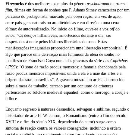
Fireworks
é dos melhores exemplos do género
psychodrama
ou
trance
film
, filmes em forma de sonhos que P. Adams Sitney caracteriza por um
percurso do protagonista, marcado pela observação, em vez de ação,
entre paisagens naturais ou arquitetónicas e em direção a uma cena
clímax de autorrealização. No início do filme, ouve-se a voz
off
do
autor: “Os desejos inflamáveis, amortecidos durante o dia, são
despertados à noite pelos fósforos libertários do sono. Estas
manifestações imaginárias proporcionam uma libertação temporária”. É
algo que parece uma derivação mais luminosa da ideia de sonho no
manifesto de Francisco Goya numa das gravuras da série
Los Caprichos
(1799): “O sono da razão produz monstros: a fantasia abandonada pela
razão produz monstros impossíveis; unida a ela é a mãe das artes e a
origem das suas maravilhas”. A gravura mostra um artista adormecido
sobre a mesa de trabalho, cercado por um conjunto de criaturas
pertencentes ao folclore medieval espanhol, como o morcego, a coruja e
o lince.
Enquanto regresso à natureza desmedida, selvagem e sublime, segundo o
historiador de arte H. W. Janson, o Romantismo (entre o fim do século
XVIII e o fim do século XIX, dependendo do autor) surge como
sintoma de reação contra os valores consagrados, incluindo a ordem
social e a religião, no seguimento de um forte desejo por emoções