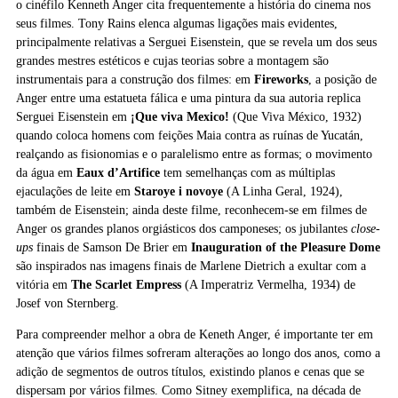
o cinéfilo Kenneth Anger cita frequentemente a história do cinema nos
seus filmes. Tony Rains elenca algumas ligações mais evidentes,
principalmente relativas a Serguei Eisenstein, que se revela um dos seus
grandes mestres estéticos e cujas teorias sobre a montagem são
instrumentais para a construção dos filmes: em
Fireworks
, a posição de
Anger entre uma estatueta fálica e uma pintura da sua autoria replica
Serguei Eisenstein em
¡Que viva Mexico!
(Que Viva México, 1932)
quando coloca homens com feições Maia contra as ruínas de Yucatán,
realçando as fisionomias e o paralelismo entre as formas; o movimento
da água em
Eaux d’Artifice
tem semelhanças com as múltiplas
ejaculações de leite em
Staroye i novoye
(A Linha Geral, 1924),
também de Eisenstein; ainda deste filme, reconhecem-se em filmes de
Anger os grandes planos orgiásticos dos camponeses; os jubilantes
close-
ups
finais de Samson De Brier em
Inauguration of the Pleasure Dome
são inspirados nas imagens finais de Marlene Dietrich a exultar com a
vitória em
The Scarlet Empress
(A Imperatriz Vermelha, 1934) de
Josef von Sternberg.
Para compreender melhor a obra de Keneth Anger, é importante ter em
atenção que vários filmes sofreram alterações ao longo dos anos, como a
adição de segmentos de outros títulos, existindo planos e cenas que se
dispersam por vários filmes. Como Sitney exemplifica, na década de