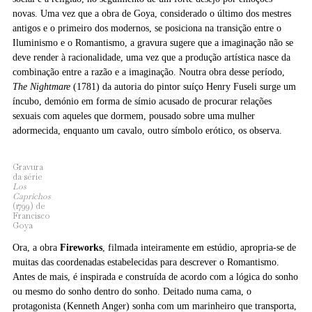
novas. Uma vez que a obra de Goya, considerado o último dos mestres
antigos e o primeiro dos modernos, se posiciona na transição entre o
Iluminismo e o Romantismo, a gravura sugere que a imaginação não se
deve render à racionalidade, uma vez que a produção artística nasce da
combinação entre a razão e a imaginação. Noutra obra desse período,
The Nightmare
(1781) da autoria do pintor suíço Henry Fuseli surge um
íncubo, demónio em forma de símio acusado de procurar relações
sexuais com aqueles que dormem, pousado sobre uma mulher
adormecida, enquanto um cavalo, outro símbolo erótico, os observa.
Gravura
da série
Los
Caprichos
(1799) de
Francisco
Goya
Ora, a obra
Fireworks
, filmada inteiramente em estúdio, apropria-se de
muitas das coordenadas estabelecidas para descrever o Romantismo.
Antes de mais, é inspirada e construída de acordo com a lógica do sonho
ou mesmo do sonho dentro do sonho. Deitado numa cama, o
protagonista (Kenneth Anger) sonha com um marinheiro que transporta,