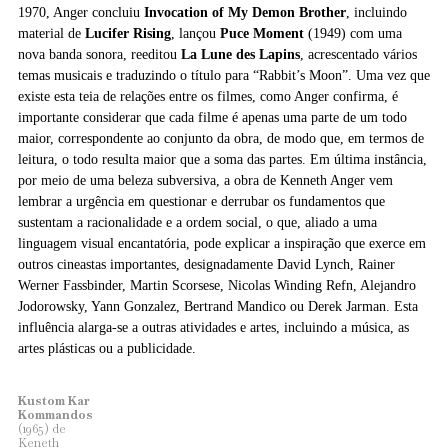
1970, Anger concluiu
Invocation of My Demon Brother
, incluindo
material de
Lucifer Rising
, lançou
Puce Moment
(1949) com uma
nova banda sonora, reeditou
La Lune des Lapins
, acrescentado vários
temas musicais e traduzindo o título para “Rabbit’s Moon”. Uma vez que
existe esta teia de relações entre os filmes, como Anger confirma, é
importante considerar que cada filme é apenas uma parte de um todo
maior, correspondente ao conjunto da obra, de modo que, em termos de
leitura, o todo resulta maior que a soma das partes. Em última instância,
por meio de uma beleza subversiva, a obra de Kenneth Anger vem
lembrar a urgência em questionar e derrubar os fundamentos que
sustentam a racionalidade e a ordem social, o que, aliado a uma
linguagem visual encantatória, pode explicar a inspiração que exerce em
outros cineastas importantes, designadamente David Lynch, Rainer
Werner Fassbinder, Martin Scorsese, Nicolas Winding Refn, Alejandro
Jodorowsky, Yann Gonzalez, Bertrand Mandico ou Derek Jarman. Esta
influência alarga-se a outras atividades e artes, incluindo a música, as
artes plásticas ou a publicidade.
Kustom Kar
Kommandos
(1965) de
Keneth