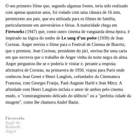
O seu primeiro filme que, segundo algumas fontes, teria sido realizado
com apenas quatorze anos, foi rodado com uma câmara de 16 mm,
pertencente aos pais, que era utilizada para os filmes de família,
particularmente em aniversários e férias. A maturidade chega em
Fireworks
(1947) que, como outro cinema de vanguarda dessa época, é
inspirado na lógica do sonho de
Le sang d’un poète
(1930) de Jean
Cocteau. Anger enviou o filme para o Festival de Cinema de Biarritz,
que o premiou. Jean Cocteau, presidente do júri, enviou-lhe uma carta
em que escrevia que o trabalho de Anger vinha da noite negra da alma.
Anger perguntou-lhe se o poderia ir visitar e, perante a resposta
afirmativa de Cocteau, na primavera de 1950, viajou para Paris onde
conheceu Jean Genet e Henri Langlois, cofundador da Cinemateca
Francesa, com Georges Franju, Paul-Auguste Harlé e Jean Mitry. A
afinidade com Henri Langlois incluía o amor de ambos pelo cinema
mudo, o “constrangimento delicado do silêncio” ou a “perfeita cidade da
imagem”, como lhe chamava André Bazin.
Fireworks
(1947) de
Kenneth
Anger