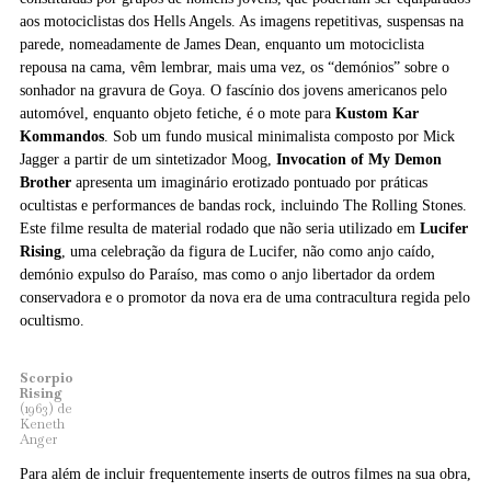
aos motociclistas dos Hells Angels. As imagens repetitivas, suspensas na
parede, nomeadamente de James Dean, enquanto um motociclista
repousa na cama, vêm lembrar, mais uma vez, os “demónios” sobre o
sonhador na gravura de Goya. O fascínio dos jovens americanos pelo
automóvel, enquanto objeto fetiche, é o mote para
Kustom Kar
Kommandos
. Sob um fundo musical minimalista composto por Mick
Jagger a partir de um sintetizador Moog,
Invocation of My Demon
Brother
apresenta um imaginário erotizado pontuado por práticas
ocultistas e performances de bandas rock, incluindo The Rolling Stones.
Este filme resulta de material rodado que não seria utilizado em
Lucifer
Rising
, uma celebração da figura de Lucifer, não como anjo caído,
demónio expulso do Paraíso, mas como o anjo libertador da ordem
conservadora e o promotor da nova era de uma contracultura regida pelo
ocultismo.
Scorpio
Rising
(1963) de
Keneth
Anger
Para além de incluir frequentemente inserts de outros filmes na sua obra,