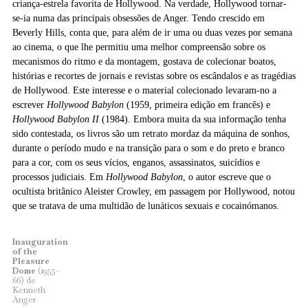
criança-estrela favorita de Hollywood. Na verdade, Hollywood tornar-
se-ia numa das principais obsessões de Anger. Tendo crescido em
Beverly Hills, conta que, para além de ir uma ou duas vezes por semana
ao cinema, o que lhe permitiu uma melhor compreensão sobre os
mecanismos do ritmo e da montagem, gostava de colecionar boatos,
histórias e recortes de jornais e revistas sobre os escândalos e as tragédias
de Hollywood. Este interesse e o material colecionado levaram-no a
escrever
Hollywood Babylon
(1959, primeira edição em francês) e
Hollywood Babylon II
(1984). Embora muita da sua informação tenha
sido contestada, os livros são um retrato mordaz da máquina de sonhos,
durante o período mudo e na transição para o som e do preto e branco
para a cor, com os seus vícios, enganos, assassinatos, suicídios e
processos judiciais. Em
Hollywood Babylon
, o autor escreve que o
ocultista britânico Aleister Crowley, em passagem por Hollywood, notou
que se tratava de uma multidão de lunáticos sexuais e cocainómanos.
Inauguration
of the
Pleasure
Dome
(1955-
66) de
Kenneth
Anger