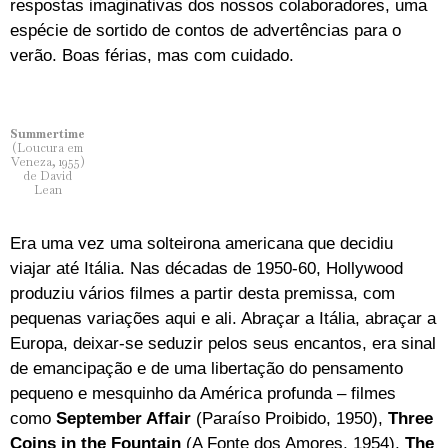
respostas imaginativas dos nossos colaboradores, uma
espécie de sortido de contos de advertências para o
verão. Boas férias, mas com cuidado.
Summertime
(Loucura em
Veneza, 1955)
de David
Lean
Era uma vez uma solteirona americana que decidiu
viajar até Itália. Nas décadas de 1950-60, Hollywood
produziu vários filmes a partir desta premissa, com
pequenas variações aqui e ali. Abraçar a Itália, abraçar a
Europa, deixar-se seduzir pelos seus encantos, era sinal
de emancipação e de uma libertação do pensamento
pequeno e mesquinho da América profunda – filmes
como
September Affair
(Paraíso Proibido, 1950),
Three
Coins in the Fountain
(A Fonte dos Amores, 1954),
The