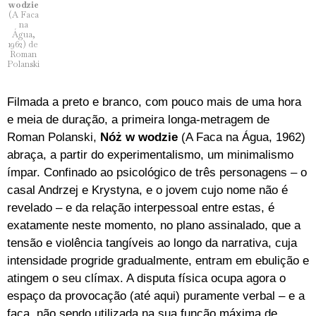
wodzie
(A Faca
na
Água,
1962) de
Roman
Polanski
Filmada a preto e branco, com pouco mais de uma hora
e meia de duração, a primeira longa-metragem de
Roman Polanski,
Nóż w wodzie
(A Faca na Água, 1962)
abraça, a partir do experimentalismo, um minimalismo
ímpar. Confinado ao psicológico de três personagens – o
casal Andrzej e Krystyna, e o jovem cujo nome não é
revelado – e da relação interpessoal entre estas, é
exatamente neste momento, no plano assinalado, que a
tensão e violência tangíveis ao longo da narrativa, cuja
intensidade progride gradualmente, entram em ebulição e
atingem o seu clímax. A disputa física ocupa agora o
espaço da provocação (até aqui) puramente verbal – e a
faca, não sendo utilizada na sua função máxima de