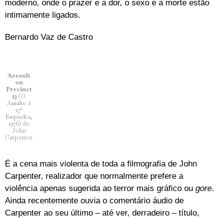
moderno, onde o prazer e a dor, o sexo e a morte estão
intimamente ligados.
Bernardo Vaz de Castro
Assault
on
Precinct
13
(O
Assalto à
13ª
Esquadra,
1976) de
John
Carpenter
É a cena mais violenta de toda a filmografia de John
Carpenter, realizador que normalmente prefere a
violência apenas sugerida ao terror mais gráfico ou
gore
.
Ainda recentemente ouvia o comentário áudio de
Carpenter ao seu último – até ver, derradeiro – título,