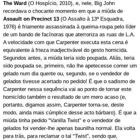
The Ward
(O Hospício, 2010), e, nele, Big John
recordava o chocante momento em que a miúda de
Assault on Precinct 13
(O Assalto à 13ª Esquadra,
1976) é friamente assassinada à queima-roupa pelo líder
de um bando de facínoras que aterroriza as ruas de L.A.
A velocidade com que Carpenter executa esta cena é
equivalente à frieza inadjectivável do gesto homicida.
Segundos antes, a miúda teria sido poupada. Aliás, teria
sido poupada se, primeiro, não lhe apetecesse comer um
gelado num dia quente ou, segundo, se o vendedor de
gelados tivesse acertado no pedido! É que o sadismo de
Carpenter nessa sequência vai ao ponto de tornar este
homicídio também o resultado de um mero acaso (e,
portanto, digamos assim, Carpenter torna-se, deste
modo, ainda mais cúmplice desse acto bárbaro). É que a
miúda tinha pedido “Vanilla Twist” e o vendedor de
gelados foi vender-lhe apenas baunilha normal. Ela volta
para trás, para reclamar o tal “Twist”, sendo que,