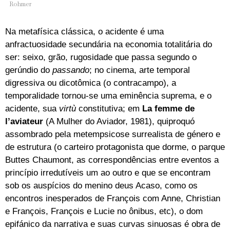
Rohmer
Na metafísica clássica, o acidente é uma
anfractuosidade secundária na economia totalitária do
ser: seixo, grão, rugosidade que passa segundo o
gerúndio do
passando
; no cinema, arte temporal
digressiva ou dicotômica (o contracampo), a
temporalidade tornou-se uma eminência suprema, e o
acidente, sua
virtù
constitutiva; em
La femme de
l’aviateur
(A Mulher do Aviador, 1981), quiproquó
assombrado pela metempsicose surrealista de género e
de estrutura (o carteiro protagonista que dorme, o parque
Buttes Chaumont, as correspondências entre eventos a
princípio irredutíveis um ao outro e que se encontram
sob os auspícios do menino deus Acaso, como os
encontros inesperados de François com Anne, Christian
e François, François e Lucie no ônibus, etc), o dom
epifánico da narrativa e suas curvas sinuosas é obra de