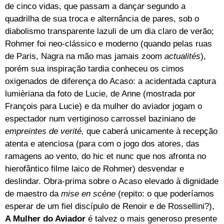
de cinco vidas, que passam a dançar segundo a
quadrilha de sua troca e alternância de pares, sob o
diabolismo transparente lazuli de um dia claro de verão;
Rohmer foi neo-clássico e moderno (quando pelas ruas
de Paris, Nagra na mão mas jamais zoom
actualités
),
porém sua inspiração tardia conheceu os cimos
oxigenados de diferença do Acaso: a acidentada captura
lumièriana da foto de Lucie, de Anne (mostrada por
François para Lucie) e da mulher do aviador jogam o
espectador num vertiginoso carrossel baziniano de
empreintes de verité,
que caberá unicamente à recepção
atenta e atenciosa (para com o jogo dos atores, das
ramagens ao vento, do hic et nunc que nos afronta no
hierofântico filme laico de Rohmer) desvendar e
deslindar. Obra-prima sobre o Acaso elevado à dignidade
de maestro da
mise en scène
(repito: o que poderíamos
esperar de um fiel discípulo de Renoir e de Rossellini?),
A Mulher do Aviador
é talvez o mais generoso presente