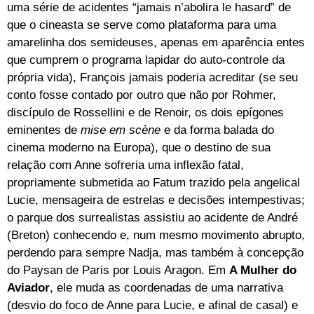
uma série de acidentes “jamais n’abolira le hasard” de
que o cineasta se serve como plataforma para uma
amarelinha dos semideuses, apenas em aparência entes
que cumprem o programa lapidar do auto-controle da
própria vida), François jamais poderia acreditar (se seu
conto fosse contado por outro que não por Rohmer,
discípulo de Rossellini e de Renoir, os dois epígones
eminentes de
mise em scène
e da forma balada do
cinema moderno na Europa), que o destino de sua
relação com Anne sofreria uma inflexão fatal,
propriamente submetida ao Fatum trazido pela angelical
Lucie, mensageira de estrelas e decisões intempestivas;
o parque dos surrealistas assistiu ao acidente de André
(Breton) conhecendo e, num mesmo movimento abrupto,
perdendo para sempre Nadja, mas também à concepção
do Paysan de Paris por Louis Aragon. Em
A Mulher do
Aviador
, ele muda as coordenadas de uma narrativa
(desvio do foco de Anne para Lucie, e afinal de casal) e