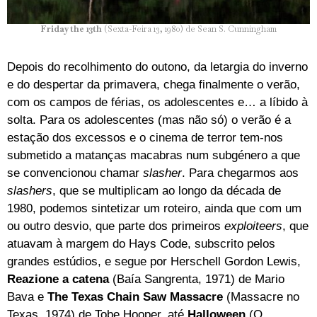
Friday the 13th
(Sexta-Feira 13, 1980) de Sean S. Cunningham
Depois do recolhimento do outono, da letargia do inverno
e do despertar da primavera, chega finalmente o verão,
com os campos de férias, os adolescentes e… a líbido à
solta. Para os adolescentes (mas não só) o verão é a
estação dos excessos e o cinema de terror tem-nos
submetido a matanças macabras num subgénero a que
se convencionou chamar
slasher
. Para chegarmos aos
slashers
, que se multiplicam ao longo da década de
1980, podemos sintetizar um roteiro, ainda que com um
ou outro desvio, que parte dos primeiros
exploiteers
, que
atuavam à margem do Hays Code, subscrito pelos
grandes estúdios, e segue por Herschell Gordon Lewis,
Reazione a catena
(Baía Sangrenta, 1971) de Mario
Bava e
The Texas Chain Saw Massacre
(Massacre no
Texas, 1974) de Tobe Hooper, até
Halloween
(O