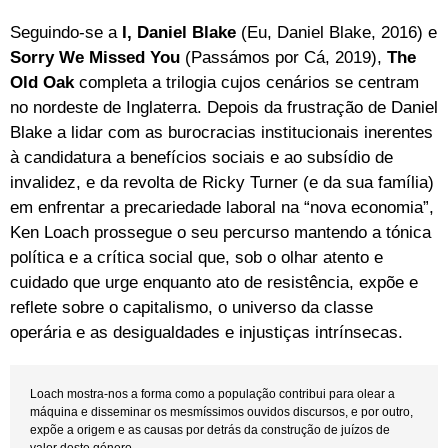
Seguindo-se a
I, Daniel Blake
(Eu, Daniel Blake, 2016) e
Sorry We Missed You
(Passámos por Cá, 2019),
The
Old Oak
completa a trilogia cujos cenários se centram
no nordeste de Inglaterra. Depois da frustração de Daniel
Blake a lidar com as burocracias institucionais inerentes
à candidatura a benefícios sociais e ao subsídio de
invalidez, e da revolta de Ricky Turner (e da sua família)
em enfrentar a precariedade laboral na “nova economia”,
Ken Loach prossegue o seu percurso mantendo a tónica
política e a crítica social que, sob o olhar atento e
cuidado que urge enquanto ato de resistência, expõe e
reflete sobre o capitalismo, o universo da classe
operária e as desigualdades e injustiças intrínsecas.
Loach mostra-nos a forma como a população contribui para olear a
máquina e disseminar os mesmíssimos ouvidos discursos, e por outro,
expõe a origem e as causas por detrás da construção de juízos de
valor deste género.