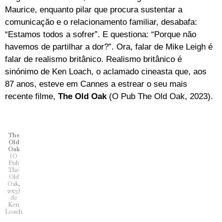
Maurice, enquanto pilar que procura sustentar a
comunicação e o relacionamento familiar, desabafa:
“Estamos todos a sofrer”. E questiona: “Porque não
havemos de partilhar a dor?”. Ora, falar de Mike Leigh é
falar de realismo britânico. Realismo britânico é
sinónimo de Ken Loach, o aclamado cineasta que, aos
87 anos, esteve em Cannes a estrear o seu mais
recente filme,
The Old Oak
(O Pub The Old Oak, 2023).
The
Old
Oak
(O
Pub
The
Old
Oak,
2023)
de
Ken
Loach