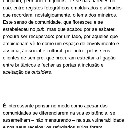
conjunto, permanecem juntos”, lê-se nas paredes do
pub
, entre registos fotográficos emoldurados e afixados
que recordam, nostalgicamente, o lema dos mineiros.
Este senso de comunidade, que floresceu e se
estabeleceu no
pub
, mas que acabou por se esbater,
procura ser recuperado: por um lado, por aqueles que
ambicionam vê-lo como um espaço de envolvimento e
associação social e cultural, por outro, pelos seus
clientes de sempre, que procuram estreitar a ligação
entre britânicos e fechar as portas à inclusão e
aceitação de
outsiders
.
É interessante pensar no modo como apesar das
comunidades se diferenciarem na sua existência, se
assemelham – não mensurando – na sua vulnerabilidade
e nos seus receios: os refugiados sírios foram