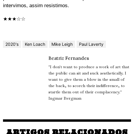
intervimos, assim resistimos.
★★★☆☆
2020's
Ken Loach
Mike Leigh
Paul Laverty
Beatriz Fernandes
"I don't want to produce a work of art that
the public can sit and suck aesthetically. I
want to give them a blow in the small of
the back, to scorch their indifference, to
startle them out of their complacency."
Ingmar Bergman
ARTIGOS RELACIONADOS