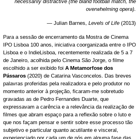
necessarily distractive (the bland football match, the
overwhelming opera).
― Julian Barnes,
Levels of Life
(2013)
Para a sessão de encerramento da Mostra de Cinema
IPO Lisboa 100 anos, iniciativa coorganizada entre o IPO
Lisboa e o IndieLisboa, recentemente realizada de 5 a 7
de Janeiro, acolhida pelo Cinema São Jorge, o filme
escolhido a ser exibido foi
A Metamorfose dos
Pássaros
(2020) de Catarina Vasconcelos. Das breves
palavras proferidas pela realizadora e pelo produtor no
momento anterior à projeção, ficaram-me sobretudo
gravadas as de Pedro Fernandes Duarte, que
expressavam a carência e a relevância da realização de
filmes que abram espaço para a reflexão sobre o luto e
que nos façam pensar e sentir sobre esse processo tão
subjetivo e particular quanto acutilante e visceral,
experienciado por cada um de nós em alguma fase das